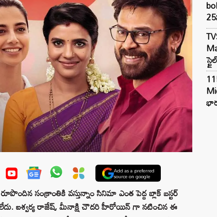
bol
25న
TV
Mar
స్టై
11
Mi
భార
Add as a preferred
source on google
పొందిన సంక్రాంతికి వస్తున్నాం సినిమా ఎంత పెద్ద బ్లాక్ బస్టర్
లేదు. ఐశ్వర్య రాజేష్, మీనాక్షి చౌదరి హీరోయిన్ గా నటించిన ఈ