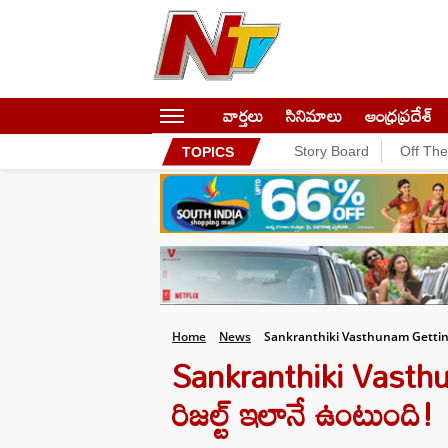
వార్తలు
సినిమాలు
ఆంధ్రప్రదేశ్
Story Board
Off Th
TOPICS
Home
News
Sankranthiki Vasthunam Gettin
Sankranthiki Vasthuna
రిజల్ట్ ఇలానే ఉంటుంది!