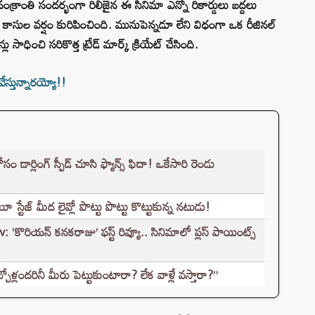
సంక్రాంతి సందర్భంగా రిలీజైన ఈ సినిమా ఎన్నో రికార్డులు బద్దలు
కూడా కాసుల వర్షం కురిపించింది. మునుపెన్నడూ లేని విధంగా ఒక రీజినల్
ు సాధించి సరికొత్త ట్రేడ్ మార్క్ క్రియేట్ చేసింది.
స్తున్నారయ్యో!!
ార్లింగ్ స్పీడ్ చూసి ఫ్యాన్స్ ఫిదా! ఒకేసారి రెండు
ేజ్ మీద లైవ్లో పొట్టు పొట్టు కొట్టుకున్న నటుడు!
ొరియన్ కనకరాజు’ ఫస్ట్ రివ్యూ.. సినిమాలో ప్లస్ పాయింట్స్
చ్చోళ్లందరినీ మీరు పెట్టుకుంటారా? లేక వాళ్లే వస్తారా?”