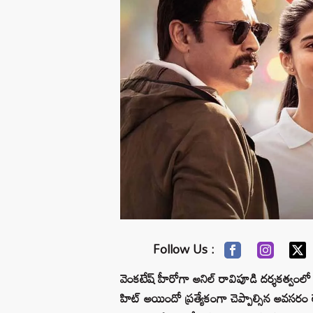
Follow Us :
వెంకటేష్ హీరోగా అనిల్ రావిపూడి దర్శకత్వంలో రూ
హిట్ అయిందో ప్రత్యేకంగా చెప్పాల్సిన అవసరం 