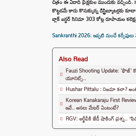
చిత్రం ఈ ఏడాది ప్రేక్షకుల ముందుకు వచ్చింది. 
కొట్టడమే కాదు కొనుక్కున్న డిస్ట్రిబ్యూటర్లకు 
బ్లాక్ బస్టర్ సినిమా 303 కోట్ల రూపాయల కలెక్షన్ల
Sankranthi 2026: ఇప్పటి నుంచే కర్చీఫులు వే
Also Read
Fauzi Shooting Update: 'ఫౌజీ' కోసం డ
యూనిట్స్..
Hushar Pittalu : నిజమా కలా? అంటూ స్ట
Korean Kanakaraju First Review: ‘క
ఇవే.. అసలు మేటర్ ఏంటంటే?
RGV: ఆర్జీవీకి జేడీ షాకింగ్ ప్రశ్న.. “పి