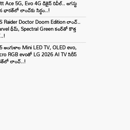
tt Ace 5G, Evo 4G డిజైన్ రివీల్.. ఆగస్టు
 భారత్‌లో లాంచ్‌కు సిద్ధం..!
S Raider Doctor Doom Edition లాంచ్..
vel థీమ్, Spectral Green కలర్‌తో కొత్త
ల్..!
5 అంగుళాల Mini LED TV, OLED evo,
cro RGB evoతో LG 2026 AI TV సిరీస్
త్‌లో లాంచ్..!