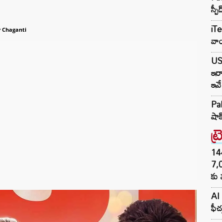
స్ప
iTe
 Chaganti
వాయ
US
ఇరా
ఇవే
Pak
షాక
ట్
144H
7,
కు 
AI 
ఫీచ