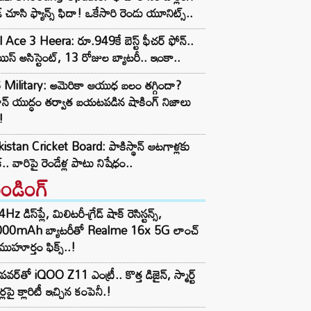
ీడ్ చూసి ఫ్యాన్స్ ఫిదా! ఒకేసారి రెండు యూనిట్స్..
l Ace 3 Heera: రూ.949కే బెస్ట్ ఫీచర్ ఫోన్..
ిస్ అసిస్టెంట్, 13 రోజుల బ్యాటరీ.. ఇంకా..
 Military: అమెరికా ఆయుధ బలం తగ్గిందా?
న్ యుద్ధం తర్వాత బయటపడిన షాకింగ్ నిజాలు
!
istan Cricket Board: పాకిస్థాన్ ఆటగాళ్లకు
్.. వారిపై రెండేళ్ల పాటు నిషేధం..
రెండింగ్‌
z డిస్‌ప్లే, మిలిటరీ-గ్రేడ్ షాక్ రెసిస్టన్స్,
000mAh బ్యాటరీతో Realme 16x 5G లాంచ్
ముహూర్తం ఫిక్స్..!
పవర్‌తో iQOO Z11 ఎంట్రీ.. కొత్త డిజైన్, స్మార్ట్
ర్లపై క్లారిటీ ఇచ్చిన కంపెనీ.!