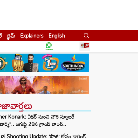
ల్
క్రైమ్
Explainers
English
ాజావార్తలు
her Konark: ఏథర్ నుంచి చౌక స్కూటర్
ోనార్క్’’.. ఆగస్టు 29న గ్రాండ్ లాంచ్..
zi Shooting Update: ‘ఫౌజీ’ కోసం డార్లింగ్