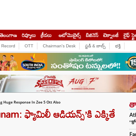
తెలంగాణ
రివ్యూలు
క్రీడలు
ఆటోమొబైల్స్
బిజినెస్‌
టెక్నాలజీ
లైఫ్ స్టై
e Record
OTT
Chairman's Desk
స్టడీ & జాబ్స్
భక్తి
త
g Huge Response In Zee 5 Ott Also
m: ఫ్యామిలీ ఆడియన్స్’కి ఎక్కితే
At
‘‘క
Fau