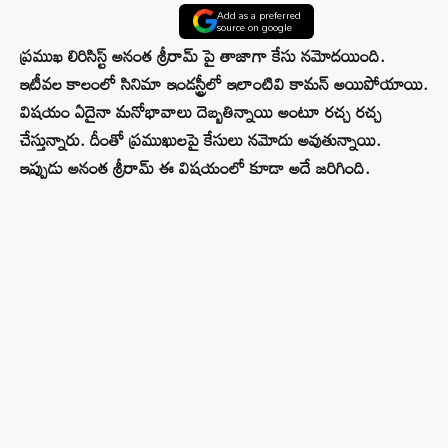
Add as a preferred
source on google
ప్రముఖ లిరిసిస్ట్ అనంత శ్రీరామ్ పై తాజాగా కేసు నమోదయింది.
ఇటీవల కాలంలో సినిమా ఇండస్ట్రీలో ఇలాంటివి కామన్ అయిపోయాయి.
విషయం ఏదైనా మనోభావాలు దెబ్బతిన్నాయి అంటూ రచ్చ రచ్చ
చేస్తున్నారు. దీంతో ప్రముఖులపై కేసులు నమోదు అవుతున్నాయి.
ఇప్పుడు అనంత శ్రీరామ్ ఈ విషయంలో కూడా అదే జరిగింది.