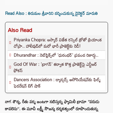
Read Also : తిరుమల శ్రీవారిని దర్శించుకున్న డైరెక్టర్ మారుతి
Also Read
Priyanka Chopra: ఆస్కార్ విజేత రస్సెల్ క్రోతో ప్రియాంక
చోప్రా.. హాలీవుడ్‌లో మరో భారీ ప్రాజెక్ట్‌కు రెడీ!
Dhurandhar : నెట్‌ఫ్లిక్స్‌లో 'ధురంధర్' ప్రపంచ రికార్డు..
God Of War : 'డ్రాగన్' తర్వాత కొత్త ప్రాజెక్ట్‌పై ఎన్టీఆర్
ఫోకస్
Dancers Association : డ్యాన్సర్స్ అసోసియేషన్‌కు ఫిల్మ్
ఫెడరేషన్ బిగ్ షాక్
నాగ శౌర్య, రీతు వర్మ జంటగా నటిస్తున్న ఫ్యామిలీ డ్రామా “వరుడు
కావలెను”. ఈ మూవీ లక్ష్మీ సౌజన్య దర్శకత్వంలో రూపొందుతున్న