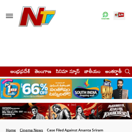
ఆంధ్రప్రదేశ్
తెలంగాణ
సినిమా న్యూస్
జాతీయం
అంతర్జాతీయం
Home
Cinema News
Case Filed Against Ananta Sriram