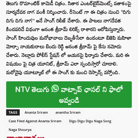
తెలుగు రొమాంటిక్ కామెడీ చిత్రం. సితార ఎంటర్‌టైన్‌మెంట్స్ పతాకంపై
సూర్యదేవర నాగ వంశీ నిర్మించారు. రీసెంట్ గా ఈ చిత్రం నుంచి “దిగు
దిగు దిగు నాగ” అనే సాంగ్ రిలీజ్ చేశారు. ఈ పాటలు నాగదేవత
కించపరిచే విధంగా అనంత శ్రీరామ్ లిరిక్స్ రాశారని ఆరోపిస్తున్నారు.
సాంగ్ హిందువుల మనోభావాలు దెబ్బతీసేలా ఉందంటూ బిజెపి మహిళా
మోర్చా నాయకురాలు బిందు రెడ్డి అనంత శ్రీరామ్ పై కేసు నమోదు
చేశారు. నెల్లూరు పోలీస్ స్టేషన్ లో ఆయనపై ఫిర్యాదు చేశారు. మరి ఈ
విషయం పై చిత్ర యూనిట్, శ్రీరామ్ ఎలా స్పందిస్తారో చూడాలి.
మరోవైపు యూట్యూబ్ లో ఈ సాంగ్ కు మంచి రెస్పాన్స్ వస్తోంది.
NTV తెలుగు
వాట్సాప్ ఛానల్ ని ఫాలో
అవ్వండి
TAGS
Ananta Sriram
anantha Sriram
Case Filed Against Ananta Sriram
Digu Digu Digu Naga Song
Naga Shourya