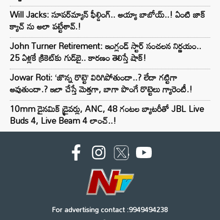
Will Jacks: సూపర్‌మ్యాన్ ఫీల్డింగ్.. అయ్యా బాబోయ్..! ఏంటి జాక్
క్యాచ్ ను అలా పట్టేశావ్.!
John Turner Retirement: ఇంగ్లండ్ స్టార్ సంచలన నిర్ణయం..
25 ఏళ్లకే క్రికెట్‌కు గుడ్‌బై.. కారణం తెలిస్తే షాక్!
Jowar Roti: ‘జొన్న రొట్టె’ విరిగిపోతుందా..? లేదా గట్టిగా
అవుతుందా.? ఇలా చేస్తే మెత్తగా, బాగా పొంగే రొట్టెలు గ్యారెంటీ.!
10mm డైనమిక్ డ్రైవర్లు, ANC, 48 గంటల బ్యాటరీతో JBL Live
Buds 4, Live Beam 4 లాంచ్..!
For advertising contact :9949494238