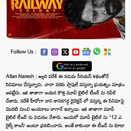
Follow Us :
Add as a preferred
source on google
Allari Naresh : అల్లరి నరేశ్ ఈ నడుమ సీరియస్ కథలతోనే
సినిమాలు చేస్తున్నాడు. చాలా వరకు ప్లాపులే వస్తున్నా ప్రయత్నం మాత్రం
ఆపట్లేదు. ఇక తాజాగా ఆయన కొత్త మూవీ టైటిల్ టీజర్ ను రివీల్
చేశారు. నరేశ్ హీరోగా నాని కాసరగడ్డ డైరెక్షన్ లో వస్తున్న ఈ సినిమాపై
మొదటి నుంచి అంచనాలు బాగానే ఉన్నాయి. ఇక తాజాగా మూవీ
టైటిల్ టీజర్ ను విడుదల చేశారు. ఇందులో మూవీ టైటిల్ ను “12 ఎ
రైల్వే కాలనీ’ అంటూ ప్రకటించారు. అంతే కాకుండా ఈ టీజర్ ను కూడా