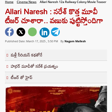
Home
Cinema News
Allari Naresh 12a Railway Colony Movie Teaser
Allari Naresh : నరేశ్ కొత్త మూవీ
టీజర్ చూశారా.. వణుకు పుట్టిస్తోందిగా
Published Date :March 17, 2025 ,
5:50 PM
By
Nagam Mallesh
మళ్లీ సీరియస్ కథతోనే
హర్రర్ మూవీతో నరేశ్ ప్రయత్నం
టీజర్ తో హైప్