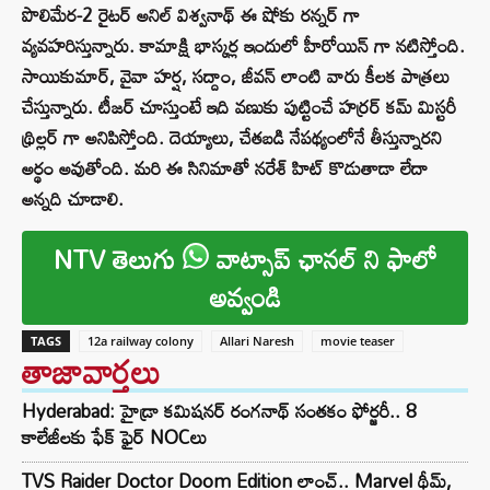
పొలిమేర-2 రైటర్ అనిల్ విశ్వనాథ్ ఈ షోకు రన్నర్ గా
వ్యవహరిస్తున్నారు. కామాక్షి భాస్కర్ల ఇందులో హీరోయిన్ గా నటిస్తోంది.
సాయికుమార్, వైవా హర్ష, సద్దాం, జీవన్ లాంటి వారు కీలక పాత్రలు
చేస్తున్నారు. టీజర్ చూస్తుంటే ఇది వణుకు పుట్టించే హర్రర్ కమ్ మిస్టరీ
థ్రిల్లర్ గా అనిపిస్తోంది. దెయ్యాలు, చేతబడి నేపథ్యంలోనే తీస్తున్నారని
అర్థం అవుతోంది. మరి ఈ సినిమాతో నరేశ్ హిట్ కొడుతాడా లేదా
అన్నది చూడాలి.
NTV తెలుగు
వాట్సాప్ ఛానల్ ని ఫాలో
అవ్వండి
TAGS
12a railway colony
Allari Naresh
movie teaser
తాజావార్తలు
Hyderabad: హైడ్రా కమిషనర్ రంగనాథ్ సంతకం ఫోర్జరీ.. 8
కాలేజీలకు ఫేక్ ఫైర్ NOCలు
TVS Raider Doctor Doom Edition లాంచ్.. Marvel థీమ్,