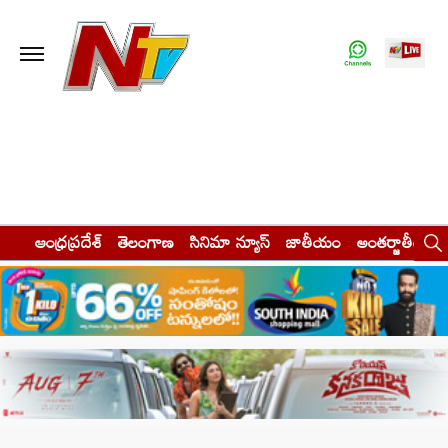
ఆంధ్రప్రదేశ్
తెలంగాణ
సినిమా న్యూస్
జాతీయం
అంతర్జాతీయం