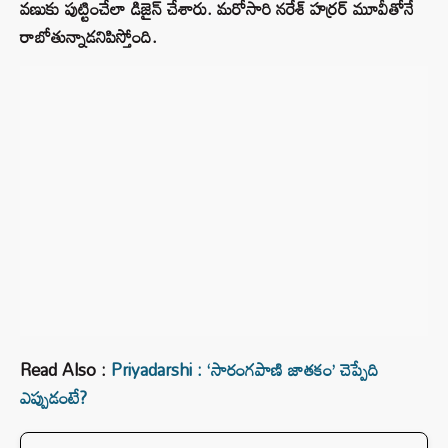
వణుకు పుట్టించేలా డిజైన్ చేశారు. మరోసారి నరేశ్ హర్రర్ మూవీతోనే
రాబోతున్నాడనిపిస్తోంది.
Read Also :
Priyadarshi : ‘సారంగపాణి జాతకం’ చెప్పేది
ఎప్పుడంటే?