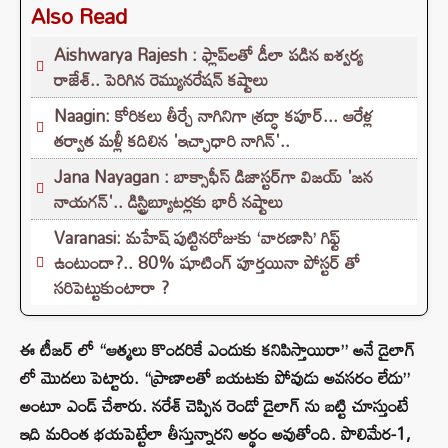
Also Read
Aishwarya Rajesh : ఫ్లాప్‌లతో డీలా పడిన ఐశ్వర్య
రాజేశ్.. పెరిగిన రెమ్యునరేషన్‌ కష్టాలు
Naagin: కోరికలు తీర్చే నాగినిగా శ్రద్ధా కపూర్... ఆరేళ్ల
తర్వాత మళ్లీ కదిలిన 'ఇచ్ఛాధారి నాగిన్'..
Jana Nayagan : బాక్సాఫీస్ డిజాస్టర్‌గా విజయ్ 'జన
నాయగన్'.. డిస్ట్రిబ్యూటర్లకు భారీ నష్టాలు
Varanasi: మహేష్ పుట్టినరోజుకు ‘వారణాసి’ గిఫ్ట్
ఉంటుందా?.. 80% షూటింగ్ పూర్తయినా పోస్టర్ తో
సరిపెట్టుకుంటారా ?
ఈ టీజర్ లో “ఆత్మలు కొందరికే ఎందుకు కనిపిస్తాయిరా” అనే డైలాగ్
లో మొదలు పెట్టారు. “ప్రాణాలతో బయటకు పోవుడు అవసరం లేదు”
అంటూ ఎండ్ చేశారు. నరేశ్ చెప్పిన రెండో డైలాగ్ ను బట్టి చూస్తుంటే
ఇది మరింత భయపెట్టేలా తీస్తున్నారని అర్థం అవుతోంది. పొలిమేర-1,