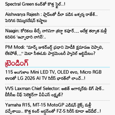
Spectral Green కలర్‌తో కొత్త స్టైల్..!
Aishwarya Rajesh : ఫ్లాప్‌లతో డీలా పడిన ఐశ్వర్య రాజేశ్..
పెరిగిన రెమ్యునరేషన్‌ కష్టాలు
Naagin: కోరికలు తీర్చే నాగినిగా శ్రద్ధా కపూర్… ఆరేళ్ల తర్వాత మళ్లీ
కదిలిన ‘ఇచ్ఛాధారి నాగిన్’..
PM Modi: “మార్క్ జుకర్‌బర్గ్ ప్రధాని మోడీకి క్షమాపణ చెప్పాలి,
లేకపోతే…” మెటా సీఈఓకు పార్లమెంటరీ ప్యానెల్ అల్టిమేటం?
ట్రెండింగ్‌
115 అంగుళాల Mini LED TV, OLED evo, Micro RGB
evoతో LG 2026 AI TV సిరీస్ భారత్‌లో లాంచ్..!
VVS Laxman Chief Selector: అజిత్ అగార్కర్‌కు బిగ్ షాక్..
బీసీసీఐ చీఫ్ సెలెక్టర్‌గా వీవీఎస్ లక్ష్మణ్?
Yamaha R15, MT-15 MotoGP ఎడిషన్ బైక్స్ మళ్లీ
వచ్చేశాయి.. కొత్త కలర్ ఆప్షన్‌లతో FZ-S సిరీస్ కూడా అప్‌డేట్..!