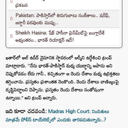
ప్రకటన
Pakistan: పాకిస్తాన్‌లో తిరుగుబాటు సంకేతాలు.. షరీఫ్,
జర్దారీ పదవులకు ముప్పు..
Sheikh Hasina: షేక్ హసీనా ప్రెస్‌మీట్‌పై బంగ్లాదేశ్
అభ్యంతరం.. భారత్ రియాక్షన్ ఇదే!
ఖతార్‌లో అల్ ఉదీద్ వైమానిక స్థావరంలో ఆర్మీని ఉద్దేశించి ట్రంప్
మాట్లాడారు. ‘‘నేను భారత్-పాకిస్థాన్ మధ్య యుద్ధాన్ని ఆపాను అని
చెప్పుకోవడం లేదు గానీ.. కచ్చితంగా ఆ రెండు దేశాల మధ్య ఉద్రిక్తతలు
తగ్గించాను. ప్రస్తుతం ప్రశాంతత నెలకొంది. రెండు దేశాలు వాణిజ్యంపై
దృష్టిపెట్టాలని చెప్పాను. ప్రస్తుతం రెండు దేశాలు సంతోషంగా
ఉన్నాయి.’’ అని ట్రంప్ అన్నారు.
ఇది కూడా చదవండి:
Madras High Court: నిందితులు
మాత్రమే పోలీస్ టాయ్‌లెట్స్‌లో ఎందుకు జారిపడుతున్నారు..?