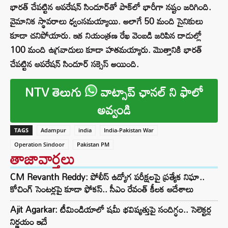
భారత్ చేపట్టిన ఆపరేషన్ సిందూర్‌తో పాక్‌లో భారీగా నష్టం జరిగింది.
వైమానిక స్థావరాలు ధ్వంసమయ్యాయి. అలాగే 50 మంది సైనికులు
కూడా చనిపోయారు. ఇక నియంత్రణ రేఖ వెంబడి జరిపిన దాడుల్లో
100 మంది ఉగ్రవాదులు కూడా హతమయ్యారు. మొత్తానికి భారత్
చేపట్టిన ఆపరేషన్ సిందూర్ సక్సెస్ అయింది.
NTV తెలుగు
వాట్సాప్ ఛానల్ ని ఫాలో
అవ్వండి
TAGS
Adampur
india
India-Pakistan War
Operation Sindoor
Pakistan PM
తాజావార్తలు
CM Revanth Reddy: పోలీస్ ఉద్యోగ పరీక్షలపై ప్రత్యేక నిఘా..
కోచింగ్ సెంటర్లపై కూడా ఫోకస్.. సీఎం రేవంత్ కీలక ఆదేశాలు
Ajit Agarkar: టీమిండియాలో షమీ భవిష్యత్తుపై సందిగ్ధం.. సెలెక్టర్ల
నిర్ణయం ఇదే