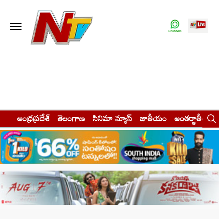
ఆంధ్రప్రదేశ్
తెలంగాణ
సినిమా న్యూస్
జాతీయం
అంతర్జాతీయం