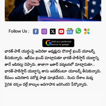
Follow Us :
Add as a preferred
source on google
భారత్-పాక్ యుద్ధంపై అమెరికా అధ్యక్షుడు డొనాల్డ్ ట్రంప్ యూటర్న్
తీసుకున్నారు. ఇటీవల ట్రంప్ మాట్లాడుతూ భారత్-పాకిస్థాన్ యుద్ధాన్ని
తానే ఆపినట్లు చెప్పారు. తాజాగా ఖతార్ పర్యటనలో మాట్లాడుతూ..
భారత్-పాకిస్థాన్ యుద్ధాన్ని తాను ఆపలేదంటూ యూటర్న్ తీసుకున్నారు.
కేవలం ఆమెరికాది పరోక్ష పాత్ర మాత్రమేనని.. రెండు దేశాల మధ్య
సైనిక చర్చల వల్లే కాల్పుల అవగాహన జరిగిందని పేర్కొన్నారు.