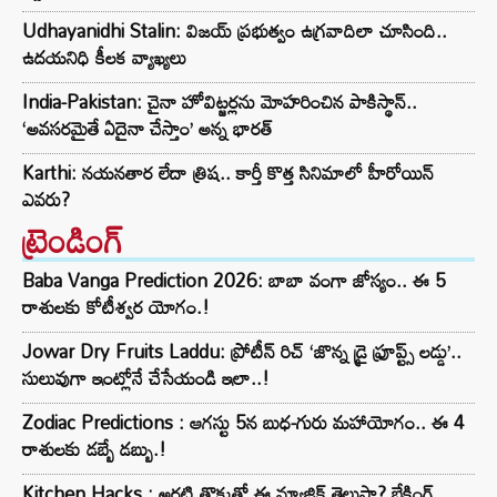
Udhayanidhi Stalin: విజయ్ ప్రభుత్వం ఉగ్రవాదిలా చూసింది..
ఉదయనిధి కీలక వ్యాఖ్యలు
India-Pakistan: చైనా హోవిట్జర్లను మోహరించిన పాకిస్థాన్..
‘అవసరమైతే ఏదైనా చేస్తాం’ అన్న భారత్
Karthi: నయనతార లేదా త్రిష.. కార్తీ కొత్త సినిమాలో హీరోయిన్
ఎవరు?
ట్రెండింగ్‌
Baba Vanga Prediction 2026: బాబా వంగా జోస్యం.. ఈ 5
రాశులకు కోటీశ్వర యోగం.!
Jowar Dry Fruits Laddu: ప్రోటీన్ రిచ్ ‘జొన్న డ్రై ఫ్రూప్ట్స్ లడ్డు’..
సులువుగా ఇంట్లోనే చేసేయండి ఇలా..!
Zodiac Predictions : ఆగస్టు 5న బుధ-గురు మహాయోగం.. ఈ 4
రాశులకు డబ్బే డబ్బు.!
Kitchen Hacks : అరటి తొక్కతో ఈ మ్యాజిక్ తెలుసా? బేకింగ్