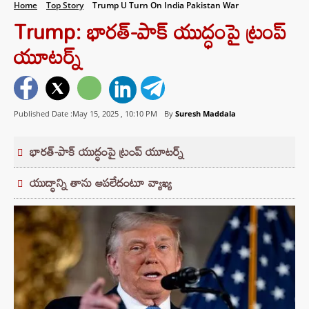
Home
Top Story
Trump U Turn On India Pakistan War
Trump: భారత్-పాక్ యుద్ధంపై ట్రంప్
యూటర్న్
Published Date :May 15, 2025 ,
10:10 PM
By
Suresh Maddala
భారత్-పాక్ యుద్ధంపై ట్రంప్ యూటర్న్
యుద్ధాన్ని తాను ఆపలేదంటూ వ్యాఖ్య