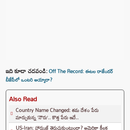
ఇది కూడా చదవండి:
Off The Record: ఈటల రాజేందర్‌
బీజేపీలో ఒంటరి అయ్యారా?
Also Read
Country Name Changed: తమ దేశం పేరు
మార్చుకున్న ‘నౌరు’.. కొత్త పేరు ఇదే..
US-Iran: హార్ముజ్ తెరుచుకుంటుందా? అమెరికా కీలక