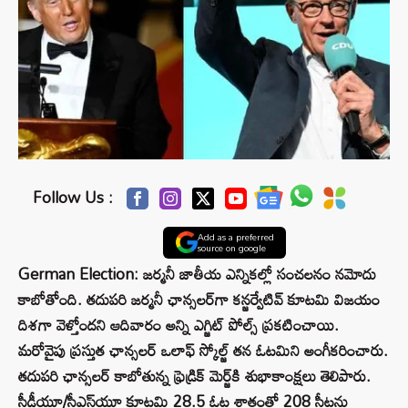
Follow Us :
Add as a preferred
source on google
German Election: జర్మనీ జాతీయ ఎన్నికల్లో సంచలనం నమోదు
కాబోతోంది. తదుపరి జర్మనీ ఛాన్సలర్‌గా కన్జర్వేటివ్ కూటమి విజయం
దిశగా వెళ్తోందని ఆదివారం అన్ని ఎగ్జిట్ పోల్స్ ప్రకటించాయి.
మరోవైపు ప్రస్తుత ఛాన్సలర్ ఒలాఫ్ స్కోల్జ్ తన ఓటమిని అంగీకరించారు.
తదుపరి ఛాన్సలర్ కాబోతున్న ఫ్రెడ్రిక్ మెర్జ్‌కి శుభాకాంక్షలు తెలిపారు.
సీడీయూ/సీఎస్‌యూ కూటమి 28.5 ఓట్ల శాతంతో 208 సీట్లను