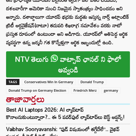
దశలవారీగా అమెరికా నుంచి నిజమైన స్వాతంత్య్రం సాధించడం అని
అన్నారు. దశాబ్దాలుగా యూరప్ భద్రకు మద్దతు ఇస్తున్న నార్త్ అట్లాంటిక్
ట్రిటీ ఆర్గనైజేషన్(నాటూ) తదుపరి శిఖరాగ్ర సమావేశం వరకు నాటో
ప్రస్తుత రూపంలో ఉంటుందా అని అడిగారు. యూరప్‌లో అతిపెద్ద ఆర్థిక
వ్యవస్థగా ఉన్న జర్మనీ గత కొన్నేళ్లుగా ఆర్థిక ఇబ్బందుల్లో ఉంది.
NTV తెలుగు
వాట్సాప్ ఛానల్ ని ఫాలో
అవ్వండి
TAGS
Conservatives Win In Germany
Donald Trump
Donald Trump on Germany Election
Friedrich Merz
germany
తాజావార్తలు
Best AI Laptops 2026: AI ల్యాప్‌టాప్
కొనాలనుకుంటున్నారా?.. ఈ 5 పవర్‌ఫుల్ ల్యాప్‌టాప్‌లు బెస్ట్ ఆప్షన్స్!
Vaibhav Sooryavanshi: “ఫుడ్ విషయంలో తగ్గేదేలే”.. వైభవ్