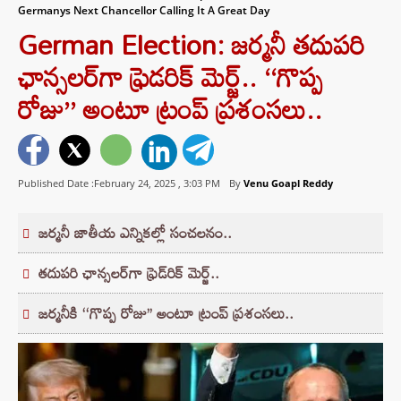
Germanys Next Chancellor Calling It A Great Day
German Election: జర్మనీ తదుపరి
ఛాన్సలర్‌గా ఫ్రెడరిక్ మెర్జ్.. ‘‘గొప్ప
రోజు’’ అంటూ ట్రంప్ ప్రశంసలు..
Published Date :February 24, 2025 ,
3:03 PM
By
Venu Goapl Reddy
జర్మనీ జాతీయ ఎన్నికల్లో సంచలనం..
తదుపరి ఛాన్సలర్‌గా ఫ్రెడ్‌రిక్ మెర్జ్..
జర్మనీకి ‘‘గొప్ప రోజు’’ అంటూ ట్రంప్ ప్రశంసలు..