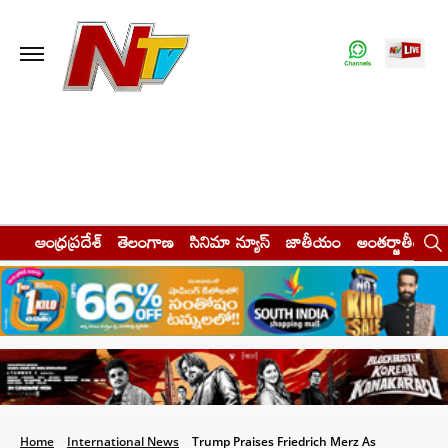
ఆంధ్రప్రదేశ్
తెలంగాణ
సినిమా న్యూస్
జాతీయం
అంతర్జాతీయం
Home
International News
Trump Praises Friedrich Merz As