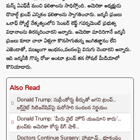
మస్క్ ఏఎఫ్‌డీ మంచి ఫలితాలను సాధిస్తోంది. అమెరికా అధ్యక్షుడు
డొనాల్డ్ ట్రంప్ ఎన్నికల ఫలితాలను స్వాగతించారు. జర్మనీ ప్రజలు
ఒలాఫ్ స్కోల్జ్ నేతృత్వంలోని సెంటర్ లెఫ్ట్ గవర్నమెంట్ ప్రభుత్వ
విధానాలను తిరస్కరించారని అన్నారు. అమెరికా మాదిరిగానే జర్మనీ
ప్రజలు కూడా చాలా ఏళ్లుగా కొనసాగుతున్న ఇంగితజ్ఞానం లేని
ఎజెండాతో, ముఖ్యంగా ఇంధనం,వలసలపై విసుగు చెందారని అన్నారు.
ఇది జర్మనీకి గొప్ప రోజు అంటూ ట్రంప్ తన సోషల్ మీడియాలో
కొనియాడారు.
Also Read
Donald Trump: సుప్రీంకోర్టు తీర్పుతో ఆగని ట్రంప్..
బర్త్‌రైట్ సిటిజన్‌షిప్‌పై మరోసారి సంచలన నిర్ణయం
Donald Trump: 'మీరు వైట్ హౌస్ యజమాని కాదు'..
ట్రంప్‌కు అమెరికా కోర్టు బిగ్ షాక్..
Doctors Continue Surgery: హ్యాట్సాఫ్.. భూకంపం