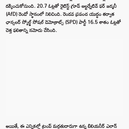
దక్కించుకోనుంది. 20.7 ఓట్లతో రైటిస్ట్ గ్రూప్ ఆల్టర్నేటివ్ ఫర్ జర్మనీ
(AfD) రెండో స్థానంలో నిలిచింది. రెండవ ప్రపంచ యుద్ధం తర్వాత
ఛాన్సలర్ స్కోల్జ్ సోషల్ డెమోక్రాట్స్ (SPD) పార్టీ 16.5 శాతం ఓట్లతో
చెత్త ఫలితాన్ని నమోదు చేసింది.
అయితే, ఈ ఎన్నికల్లో ట్రంప్ మద్దతుదారుగా ఉన్న బిలియనీర్ ఎలాన్