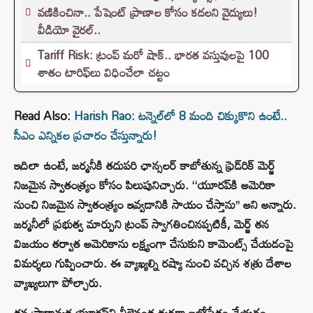
వణికించినా.. పేషెంట్ ప్రాణాల కోసం కదలని వైద్యులు!
వీడియో వైరల్..
Tariff Risk: ట్రంప్ మరో షాక్.. భారత వస్తువులపై 100
శాతం టారిఫ్‌లు విధించేలా చట్టం
Read Also:
Harish Rao: టన్నెల్‌లో 8 మంది చిక్కుకొని ఉంటే..
సీఎం ఎన్నికల ప్రచారం చేస్తున్నారు!
ఇదిలా ఉంటే, జర్మనీకి తదుపరి ఛాన్సలర్ కాబోతున్న ఫ్రెడ్‌రిక్ మెర్జ్
నిజమైన స్వాతంత్య్రం కోసం పిలుపునిచ్చారు. ‘‘యూరప్‌కి అమెరికా
నుంచి నిజమైన స్వాతంత్య్రం ఇవ్వడానికి సాయం చేస్తాను’’ అని అన్నారు.
జర్మనీలో ప్రభుత్వ మార్పుని ట్రంప్ స్వాగతించినప్పటికీ, మెర్జ్ తన
విజయం తర్వాత అమెరికాను లక్ష్యంగా చేసుకుని కామెంట్స్ చేయడంపై
విమర్శలు గుప్పించారు. ఈ వ్యాఖ్యల్ని రష్యా నుంచి వచ్చిన శత్రు దేశాల
వ్యాఖ్యలుగా పోల్చారు.
తన ప్రాధాన్యత యూరప్‌ని వీలైనంత త్వరగా బలోపేతం చేయడం,