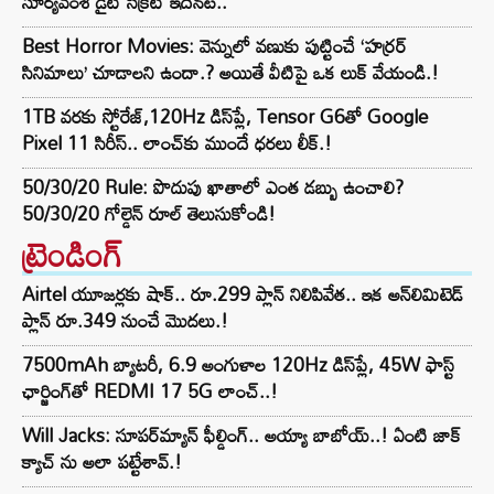
సూర్యవంశీ డైట్ సీక్రెట్ ఇదేనట..
Best Horror Movies: వెన్నులో వణుకు పుట్టించే ‘హర్రర్
సినిమాలు’ చూడాలని ఉందా.? అయితే వీటిపై ఒక లుక్ వేయండి.!
1TB వరకు స్టోరేజ్,120Hz డిస్‌ప్లే, Tensor G6తో Google
Pixel 11 సిరీస్.. లాంచ్⁭కు ముందే ధరలు లీక్.!
50/30/20 Rule: పొదుపు ఖాతాలో ఎంత డబ్బు ఉంచాలి?
50/30/20 గోల్డెన్ రూల్ తెలుసుకోండి!
ట్రెండింగ్‌
Airtel యూజర్లకు షాక్.. రూ.299 ప్లాన్ నిలిపివేత.. ఇక అన్‌లిమిటెడ్
ప్లాన్ రూ.349 నుంచే మొదలు.!
7500mAh బ్యాటరీ, 6.9 అంగుళాల 120Hz డిస్‌ప్లే, 45W ఫాస్ట్
ఛార్జింగ్‌తో REDMI 17 5G లాంచ్..!
Will Jacks: సూపర్‌మ్యాన్ ఫీల్డింగ్.. అయ్యా బాబోయ్..! ఏంటి జాక్
క్యాచ్ ను అలా పట్టేశావ్.!