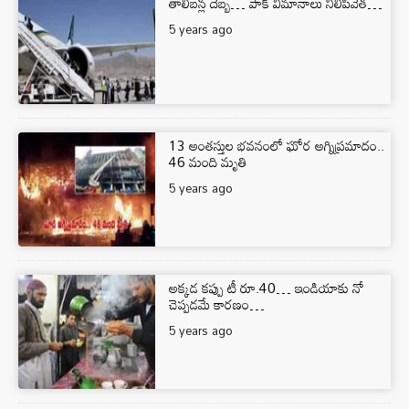
తాలిబన్ల దెబ్బ… పాక్ విమానాలు నిలిపివేత…
5 years ago
13 అంతస్తుల భవనంలో ఘోర అగ్నిప్రమాదం..
46 మంది మృతి
5 years ago
అక్క‌డ క‌ప్పు టీ రూ.40… ఇండియాకు నో
చెప్ప‌డ‌మే కార‌ణం…
5 years ago