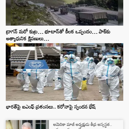
డ్రాగ‌న్ మ‌రో కుట్ర‌… భూటాన్‌తో కీల‌క ఒప్పందం… పాక్‌కు
అత్యాధునిక క్షిప‌ణులు…
భారత్‌పై ఐఎంఫ్‌ ప్రశంసలు.. కరోనాపై స్పందన భేష్‌
అమెరికా మాజీ అధ్యక్షుడు తీవ్ర అస్వస్థత..