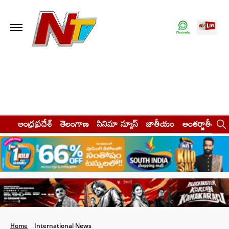
ఆంధ్రప్రదేశ్
తెలంగాణ
సినిమా న్యూస్
జాతీయం
అంతర్జాతీయం
Home
International News