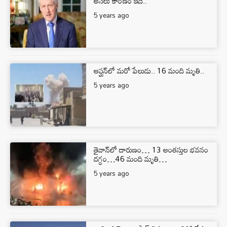
అసలు కారణం ఇదే..
5 years ago
ఆఫ్ఘన్‌లో మరో పేలుడు.. 16 మంది మృతి..
5 years ago
తైవాన్‌లో దారుణం… 13 అంత‌స్తుల భ‌వ‌నం
ద‌గ్ధం…46 మంది మృతి…
5 years ago