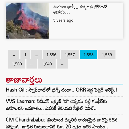
ఊరంతా ఖాళీ… కుక్క‌లకు డ్రోన్‌ల‌తో
ఆహారం…
5 years ago
←
1
…
1,556
1,557
1,558
1,559
1,560
…
1,640
→
తాజావార్తలు
Hash Oil : స్నాప్‌చాట్‌లో డ్రగ్స్ దందా.. ORR వద్ద పెడ్లర్ అరెస్ట్.!
VVS Laxman: వీవీఎస్ లక్ష్మణ్ ‘నో’ చెప్పడం వల్లే గంభీర్‌కు
ఊహించని అవకాశం.. ఎవరికీ తెలియని సీక్రెట్ రివీల్..
CM Chandrababu: ‘ప్రియాంక మృతికి కారణమైన వారిపై కఠిన
చర్యలు’.. బాధిత కుటుంబానికి రూ. 20 లక్షల ఆర్థిక సాయం..