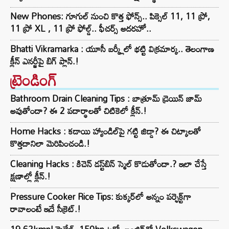
New Phones: గూగుల్ నుంచి కొత్త ఫోన్స్.. పిక్సెల్ 11, 11 ప్రో,
11 ప్రో XL , 11 ప్రో ఫోల్డ్.. ఫీచర్స్ అదరహో..
Bhatti Vikramarka : యూసీ బర్క్లీలో భట్టి విక్రమార్క.. తెలంగాణ
క్లీన్ ఎనర్జీపై బిగ్ ప్లాన్.!
ట్రెండింగ్‌
Bathroom Drain Cleaning Tips : బాత్రూమ్ డ్రెయిన్ జామ్
అవుతోందా? ఈ 2 పదార్థాలతో చిటికెలో క్లీన్.!
Home Hacks : కడాయి హ్యాండిల్‌పై గట్టి జిడ్డా? ఈ చిట్కాలతో
కొత్తదానిలా మెరిపించండి.!
Cleaning Hacks : కిచెన్ డస్ట్‌బిన్ స్మెల్ కొడుతోందా.? ఇలా చేస్తే
క్షణాల్లో క్లీన్.!
Pressure Cooker Rice Tips: కుక్కర్‌లో అన్నం పర్ఫెక్ట్‌గా
రావాలంటే ఇదే సీక్రెట్.!