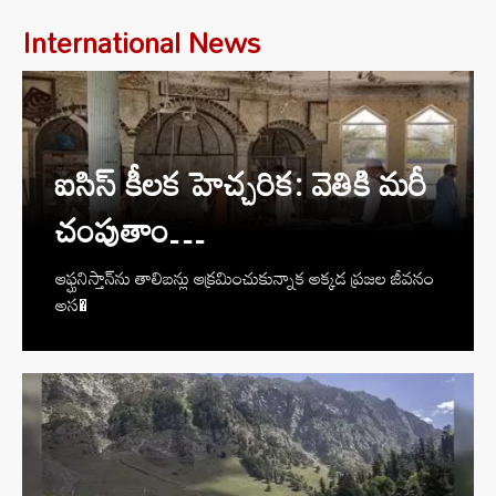
International News
ఐసిస్ కీల‌క హెచ్చ‌రిక‌: వెతికి మ‌రీ
చంపుతాం…
ఆఫ్ఘ‌నిస్తాన్‌ను తాలిబ‌న్లు ఆక్ర‌మించుకున్నాక అక్క‌డ ప్ర‌జ‌ల జీవ‌నం
అస�