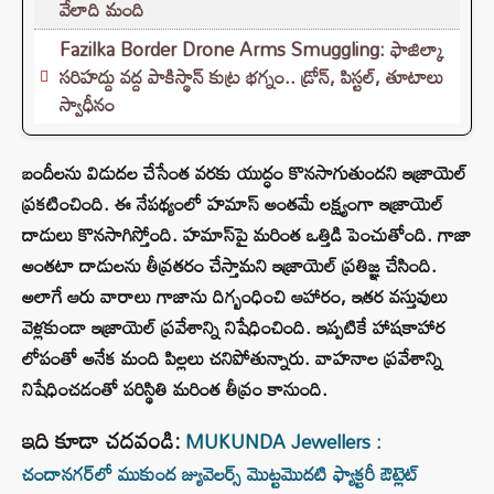
వేలాది మంది
Fazilka Border Drone Arms Smuggling: ఫాజిల్కా
సరిహద్దు వద్ద పాకిస్థాన్ కుట్ర భగ్నం.. డ్రోన్, పిస్టల్, తూటాలు
స్వాధీనం
బందీలను విడుదల చేసేంత వరకు యుద్ధం కొనసాగుతుందని ఇజ్రాయెల్
ప్రకటించింది. ఈ నేపథ్యంలో హమాస్ అంతమే లక్ష్యంగా ఇజ్రాయెల్
దాడులు కొనసాగిస్తోంది. హమాస్‌పై మరింత ఒత్తిడి పెంచుతోంది. గాజా
అంతటా దాడులను తీవ్రతరం చేస్తామని ఇజ్రాయెల్ ప్రతిజ్ఞ చేసింది.
అలాగే ఆరు వారాలు గాజాను దిగ్బంధించి ఆహారం, ఇతర వస్తువులు
వెళ్లకుండా ఇజ్రాయెల్ ప్రవేశాన్ని నిషేధించింది. ఇప్పటికే హాషకాహార
లోపంతో అనేక మంది పిల్లలు చనిపోతున్నారు. వాహనాల ప్రవేశాన్ని
నిషేధించడంతో పరిస్థితి మరింత తీవ్రం కానుంది.
ఇది కూడా చదవండి:
MUKUNDA Jewellers :
చందానగర్‌లో ముకుంద జ్యువెలర్స్ మొట్టమొదటి ఫ్యాక్టరీ ఔట్లెట్