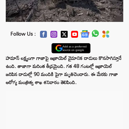
Follow Us :
Add as a preferred
source on google
హమాస్ లక్ష్యంగా గాజాపై ఇజ్రాయెల్ వైమానిక దాడులు కొనసాగిస్తూనే
ఉంది. తాజాగా మరింత తీవ్రమైంది. గత 48 గంటల్లో ఇజ్రాయెల్
జరిపిన దాడుల్లో 90 మందికి పైగా మృతిచెందారు. ఈ మేరకు గాజా
ఆరోగ్య మంత్రిత్వ శాఖ శనివారం తెలిపింది.