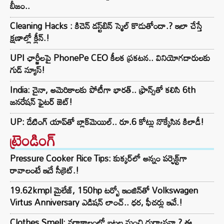
బీజం..
Cleaning Hacks : కిచెన్ డస్ట్‌బిన్ స్మెల్ కొడుతోందా.? ఇలా చేస్తే
క్షణాల్లో క్లీన్.!
UPI ఛార్జీలపై PhonePe CEO కీలక ప్రకటన.. వినియోగదారులకు
గుడ్ న్యూస్!
India: చైనా, అమెరికాలకు పోటీగా భారత్.. ఫ్రాన్స్‌తో కలిసి 6th
జనరేషన్ ఫైటర్ జెట్!
UP: డేటింగ్ యాప్‌తో బ్లాక్‌మెయిల్.. రూ.6 కోట్లు నొక్కేసిన కిలాడీ!
ట్రెండింగ్‌
Pressure Cooker Rice Tips: కుక్కర్‌లో అన్నం పర్ఫెక్ట్‌గా
రావాలంటే ఇదే సీక్రెట్.!
19.62kmpl మైలేజ్, 150hp టర్బో ఇంజిన్‌తో Volkswagen
Virtus Anniversary ఎడిషన్ లాంచ్.. ధర, ఫీచర్లు ఇవే.!
Clothes Smell: వర్షాకాలంలో బట్టల నుంచి దుర్వాసనా.? ఈ