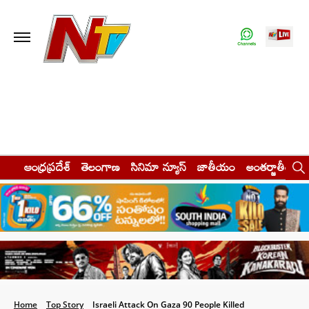
ఆంధ్రప్రదేశ్
తెలంగాణ
సినిమా న్యూస్
జాతీయం
అంతర్జాతీయం
Home
Top Story
Israeli Attack On Gaza 90 People Killed