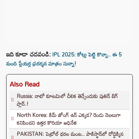
ఇది కూడా చదవండి:
IPL 2025: కోట్లు పెట్టి కొన్నా.. ఈ 5
మంది ప్లేయర్ల ప్రదర్శన మాత్రం సున్నా!
Also Read
Russia: నాటో కూటమిలో చీలిక తెచ్చేందుకు పుతిన్ బిగ్
ప్లాన్.!
North Korea: కిమ్ జోంగ్ ఉన్ ఎక్కడ? రెండు నెలలుగా
కనిపించని ఉత్తర కొరియా అధినేత
PAKISTAN: పెట్రోల్ ధరల మంట.. పాకిస్థాన్‌లో రోడ్డెక్కిన