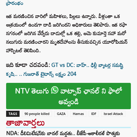
ప్రారంభం
ఇక మరణించిన వారిలో మహిళలు, పిల్లలు ఉన్నారు. వీళ్లంతా ఒక
ఆశ్రయంలో ఉండగా దాడి జరిగిందని అధికారులు తెలిపారు. ఇక రఫా
నగరంలో జరిగిన వేర్వేరు దాడుల్లో ఒక తల్లి, ఆమె కుమార్తె సహా మరో
నలుగురు మరణించారని మృతదేహాలను తీసుకువచ్చిన యూరోపియన్
హాస్పిటల్ తెలిపింది.
ఇది కూడా చదవండి:
GT vs DC: వాహ్.. ఢిల్లీ బ్యాటర్ల సమష్టి
కృషి.. .. గుజరాత్ టైటాన్స్ లక్ష్యం 204
NTV తెలుగు
వాట్సాప్ ఛానల్ ని ఫాలో
అవ్వండి
TAGS
90 people killed
GAZA
Hamas
IDF
Israel Attack
తాజావార్తలు
NDA: డీలిమిటేషన్‌కు బాదల్ మద్దతు.. బీజేపీ-అకాలీదళ్ పొత్తుకు