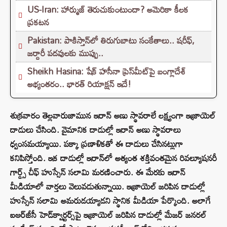
US-Iran: హార్ముజ్ తెరుచుకుంటుందా? అమెరికా కీలక
ప్రకటన
Pakistan: పాకిస్తాన్‌లో తిరుగుబాటు సంకేతాలు.. షరీఫ్,
జర్దారీ పదవులకు ముప్పు..
Sheikh Hasina: షేక్ హసీనా ప్రెస్‌మీట్‌పై బంగ్లాదేశ్
అభ్యంతరం.. భారత్ రియాక్షన్ ఇదే!
శుక్రవారం తెల్లవారుజామున ఇరాన్ అణు స్థావరాలే లక్ష్యంగా ఇజ్రాయెల్
దాడులు చేసింది. వైమానిక దాడుల్లో ఇరాన్ అణు స్థావరాలు
ధ్వంసమయ్యాయి. పక్కా ప్రణాళికతో ఈ దాడులు చేసినట్లుగా
కనిపిస్తోంది. ఇక దాడుల్లో ఇరాన్‌లో అత్యంత శక్తివంతమైన రివల్యూషనరీ
గార్డ్స్ చీఫ్ హుస్సేన్ సలామి మరణించారు. ఈ మేరకు ఇరాన్
మీడియాలో వార్తలు వెలువడుతున్నాయి. ఇజ్రాయెల్ జరిపిన దాడుల్లో
హుస్సేన్ సలామి అమరుడయ్యాడని స్థానిక మీడియా పేర్కొంది. అలాగే
ఐఆర్‌జీసీ హెడ్‌క్వార్టర్స్‌పై ఇజ్రాయెల్‌ జరిపిన దాడుల్లో మేజర్‌ జనరల్‌