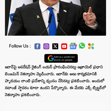
Follow Us :
Add as a preferred
source on google
ఇరాన్‌పై ఆపరేషన్ రైజింగ్ లయన్ ప్రారంభించినట్లు ఇజ్రాయెల్ ప్రధాని
బెంజమిన్ నెతన్యాహు వెల్లడించారు. ఇరాన్‌కు అణు కార్యక్రమానికి
హృదయం లాంటి ప్రదేశాన్ని ధ్వంసం చేసినట్లు ప్రకటించారు. అందులో
నటాంజ్ స్థావరం కూడా ఉందని పేర్కొన్నారు. ఈ మేరకు ఎక్స్ ట్విట్టర్‌లో
నెతన్యాహు ప్రకటించారు.