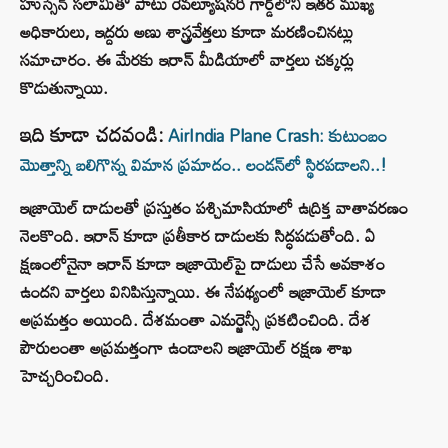
హుస్సేన్ సలామితో పాటు రెవల్యూషనరీ గార్డ్‌లోని ఇతర ముఖ్య
అధికారులు, ఇద్దరు అణు శాస్త్రవేత్తలు కూడా మరణించినట్లు
సమాచారం. ఈ మేరకు ఇరాన్ మీడియాలో వార్తలు చక్కర్లు
కొడుతున్నాయి.
ఇది కూడా చదవండి:
AirIndia Plane Crash: కుటుంబం
మొత్తాన్ని బలిగొన్న విమాన ప్రమాదం.. లండన్‌లో స్థిరపడాలని..!
ఇజ్రాయెల్ దాడులతో ప్రస్తుతం పశ్చిమాసియాలో ఉద్రిక్త వాతావరణం
నెలకొంది. ఇరాన్ కూడా ప్రతీకార దాడులకు సిద్ధపడుతోంది. ఏ
క్షణంలోనైనా ఇరాన్ కూడా ఇజ్రాయెల్‌పై దాడులు చేసే అవకాశం
ఉందని వార్తలు వినిపిస్తున్నాయి. ఈ నేపథ్యంలో ఇజ్రాయెల్ కూడా
అప్రమత్తం అయింది. దేశమంతా ఎమర్జెన్సీ ప్రకటించింది. దేశ
పౌరులంతా అప్రమత్తంగా ఉండాలని ఇజ్రాయెల్ రక్షణ శాఖ
హెచ్చరించింది.