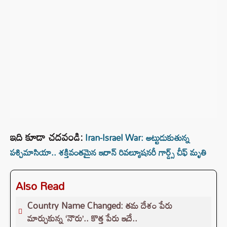
ఇది కూడా చదవండి:
Iran-Israel War: అట్టుడుకుతున్న
పశ్చిమాసియా.. శక్తివంతమైన ఇరాన్ రివల్యూషనరీ గార్డ్స్ చీఫ్ మృతి
Also Read
Country Name Changed: తమ దేశం పేరు
మార్చుకున్న ‘నౌరు’.. కొత్త పేరు ఇదే..