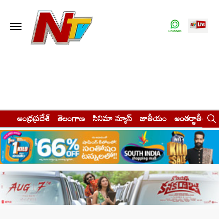
ఆంధ్రప్రదేశ్
తెలంగాణ
సినిమా న్యూస్
జాతీయం
అంతర్జాతీయం