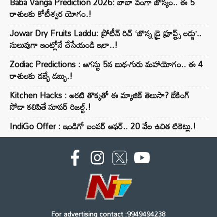
Baba Vanga Prediction 2026: బాబా వంగా జోస్యం.. ఈ 5
రాశులకు కోటీశ్వర యోగం.!
Jowar Dry Fruits Laddu: ప్రోటీన్ రిచ్ ‘జొన్న డ్రై ఫ్రూప్ట్స్ లడ్డు’..
సులువుగా ఇంట్లోనే చేసేయండి ఇలా..!
Zodiac Predictions : ఆగస్టు 5న బుధ-గురు మహాయోగం.. ఈ 4
రాశులకు డబ్బే డబ్బు.!
Kitchen Hacks : అరటి తొక్కతో ఈ మ్యాజిక్ తెలుసా? బేకింగ్
సోడా కలిపితే సూపర్ రిజల్ట్.!
IndiGo Offer : ఇండిగో బంపర్ ఆఫర్.. 20 వేల ఉచిత టికెట్లు.!
For advertising contact :9949494238