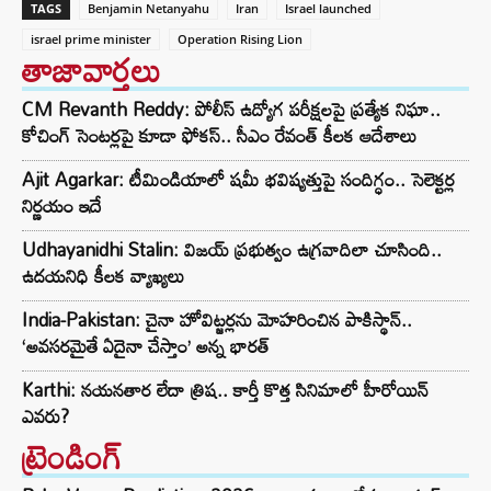
TAGS
Benjamin Netanyahu
Iran
Israel launched
israel prime minister
Operation Rising Lion
తాజావార్తలు
CM Revanth Reddy: పోలీస్ ఉద్యోగ పరీక్షలపై ప్రత్యేక నిఘా..
కోచింగ్ సెంటర్లపై కూడా ఫోకస్.. సీఎం రేవంత్ కీలక ఆదేశాలు
Ajit Agarkar: టీమిండియాలో షమీ భవిష్యత్తుపై సందిగ్ధం.. సెలెక్టర్ల
నిర్ణయం ఇదే
Udhayanidhi Stalin: విజయ్ ప్రభుత్వం ఉగ్రవాదిలా చూసింది..
ఉదయనిధి కీలక వ్యాఖ్యలు
India-Pakistan: చైనా హోవిట్జర్లను మోహరించిన పాకిస్థాన్..
‘అవసరమైతే ఏదైనా చేస్తాం’ అన్న భారత్
Karthi: నయనతార లేదా త్రిష.. కార్తీ కొత్త సినిమాలో హీరోయిన్
ఎవరు?
ట్రెండింగ్‌