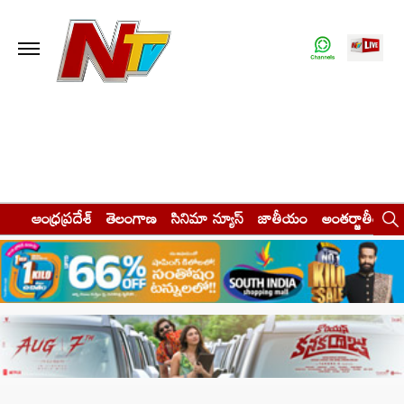
ఆంధ్రప్రదేశ్
తెలంగాణ
సినిమా న్యూస్
జాతీయం
అంతర్జాతీయం