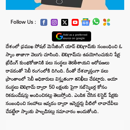
Follow Us :
Add as a preferred
source on google
దేశంలో ప్రముఖ సోషల్ మెసేజింగ్ యాప్ టెలిగ్రామ్‌కు సంబంధించి ఓ
స్కాం తాజాగా వెలుగు చూసింది. టెలిగ్రామ్‌ను ఉపయోగించుకుని షేర్ల
ట్రేడింగ్ కుంభకోణానికి పలు సంస్థలు తెరతీశాయని ఆరోపణలు
రావడంతో సెబీ రంగంలోకి దిగింది. దీంతో దేశవ్యాప్తంగా పలు
ప్రాంతాలలో సెబీ అధికారులు విస్తృతంగా తనిఖీలు చేపట్టారు. ఆయా
సంస్థలు టెలిగ్రామ్‌ ద్వారా 50 లక్షలకు పైగా సబ్‌స్క్రైబర్ల కోసం
రికమండేషన్లు అందించినట్లు తెలుస్తోంది. ఎంపిక చేసిన లిస్టెడ్‌ షేర్లకు
సంబంధించి సలహాలు ఇవ్వడం ద్వారా ఇన్వెస్టర్లు వీటిలో లావాదేవీలు
చేపట్టేలా స్కాంకు పాల్పడినట్లు సమాచారం అందుతోంది.