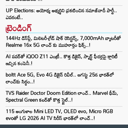
UP Elections: అయోధ్య అభ్యర్థిని ప్రకటించిన సమాజ్‌వాదీ పార్టీ..
ఎవరంటే..
ట్రెండింగ్‌
144Hz డిస్‌ప్లే, మిలిటరీ-గ్రేడ్ షాక్ రెసిస్టన్స్, 7,000mAh బ్యాటరీతో
Realme 16x 5G లాంచ్ కు ముహూర్తం ఫిక్స్..!
AI పవర్‌తో iQOO Z11 ఎంట్రీ.. కొత్త డిజైన్, స్మార్ట్ ఫీచర్లపై క్లారిటీ
ఇచ్చిన కంపెనీ.!
boltt Ace 5G, Evo 4G డిజైన్ రివీల్.. ఆగస్టు 25న భారత్‌లో
లాంచ్‌కు సిద్ధం..!
TVS Raider Doctor Doom Edition లాంచ్.. Marvel థీమ్,
Spectral Green కలర్‌తో కొత్త స్టైల్..!
115 అంగుళాల Mini LED TV, OLED evo, Micro RGB
evoతో LG 2026 AI TV సిరీస్ భారత్‌లో లాంచ్..!