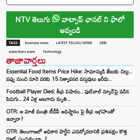
NTV తెలుగు
వాట్సాప్ ఛానల్ ని ఫాలో
అవ్వండి
TAGS
business news
LATEST TELUGU NEWS
SEBI
subsribers scam
Technology
తాజావార్తలు
Essential Food Items Price Hike: సామాన్యుడి జేబుకు చిల్లు..
పప్పు నుంచి నూనె వరకు 15 నిత్యావసర వస్తువులు ఖరీదు..
Football Player Died: తీవ్ర విషాదం.. ఫుట్‌బాల్ మ్యాచ్‌పై పడిన
పిడుగు.. 24 ఏళ్ల ఆటగాడు మృతి..
OTR: ఆ మాజీ మంత్రి టీడీపీ అధిష్టానం పై తీవ్ర ఆగ్రహంతో
ఉన్నారా?
OTR: తెలంగాణలో అధికార పార్టీని ఎదుర్కోవడానికి ప్రతిపక్షం కొత్త
రూట్‌ ఎంచుకుందా..?