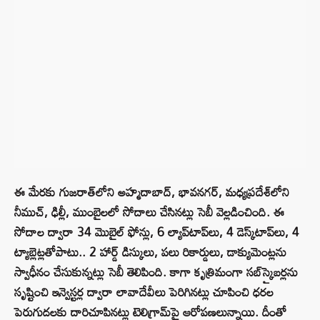
ఈ మేరకు గుజరాత్‌లోని అహ్మదాబాద్, భావనగర్, మధ్యప్రదేశ్‌లోని
నీముచ్, ఢిల్లీ, ముంబైలలో సోదాలు చేసినట్లు సెబీ వెల్లడించింది. ఈ
సోదాల ద్వారా 34 మొబైల్‌ ఫోన్లు, 6 ల్యాప్‌టాప్‌లు, 4 డెస్క్‌టాప్‌లు, 4
ట్యాబ్లెట్లతోపాటు.. 2 హార్డ్‌ డిస్కులు, పలు రికార్డులు, డాక్యుమెంట్లను
స్వాధీనం చేసుకున్నట్లు సెబీ తెలిపింది. కాగా కృత్రిమంగా సబ్‌స్క్రైబర్లను
సృష్టించి ఇన్వెస్టర్ల ద్వారా లావాదేవీలు పెరిగినట్లు చూపించి ధరల
పెరుగుదలకు దారిచూపినట్లు టెలిగ్రామ్‌పై ఆరోపణలున్నాయి. దీంతో