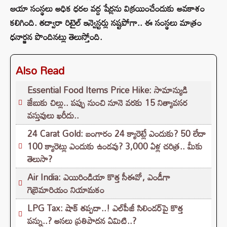
ఆయా సంస్థలు అధిక ధరల వద్ద షేర్లను విక్రయించేందుకు అవకాశం
కలిగింది. తద్వారా రిటైల్‌ ఇన్వెస్టర్లు నష్టపోగా.. ఈ సంస్థలు మాత్రం
ధనార్జన పొందినట్లు తెలుస్తోంది.
Also Read
Essential Food Items Price Hike: సామాన్యుడి
జేబుకు చిల్లు.. పప్పు నుంచి నూనె వరకు 15 నిత్యావసర
వస్తువులు ఖరీదు..
24 Carat Gold: బంగారం 24 క్యారెట్లే ఎందుకు? 50 లేదా
100 క్యారెట్లు ఎందుకు ఉండవు? 3,000 ఏళ్ల చరిత్ర.. మీకు
తెలుసా?
Air India: ఎయిరిండియా కొత్త సీఈవో, ఎండీగా
గెబ్రెమారియం నియామకం
LPG Tax: షాక్‌ తప్పదా..! ఎల్‌పీజీ సిలిండర్‌పై కొత్త
పన్ను..? అసలు ప్రతిపాదన ఏమిటి..?