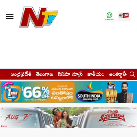
ఆంధ్రప్రదేశ్
తెలంగాణ
సినిమా న్యూస్
జాతీయం
అంతర్జాతీయం