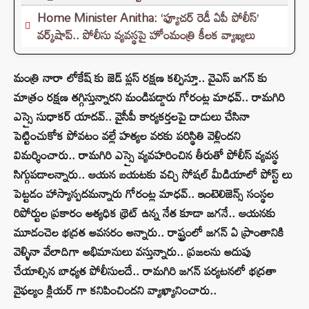
Home Minister Anitha: ‘ఫ్యూచర్ రెడీ ఏపీ పోలీస్’
వర్క్‌షాప్.. పోలీసు వ్యవస్థపై హోంమంత్రి కీలక వ్యాఖ్యలు
మంత్రి నారా లోకేష్ కు జెడ్ ప్లస్ రక్షణ కల్పిస్తూ.. వైఎస్‌ జగన్ కు
మాత్రం రక్షణ తగ్గిస్తున్నారని మండిపడ్డారు గోరంట్ల మాధవ్.. రామగిరి
ఎస్సై సుధాకర్‌ యాదవ్.. వైసీపీ కార్యకర్తలపై దాడులు చేసినా
పెట్టించుకోక పోవటం వల్లే హత్యల వరకు పరిస్థితి వెళ్లిందని
విమర్శించారు.. రామగిరి ఎస్సై వ్యవహరించిన తీరుతో పోలీస్ వ్యవస్థ
సిగ్గుపడాలన్నారు.. ఆయన బయటకు వచ్చి సోషల్ మీడియాలో పోస్ట్ లు
పెట్టడం హాస్యాస్పదమన్నారు గోరంట్ల మాధవ్.. ఇంటెలిజెన్స్ సంస్థల
రిపోర్టుల ప్రకారం అత్యధిక థ్రెట్ ఉన్న నేత కూడా జగనే.. ఆయనకు
మూడంచెల భద్రత అవసరం అన్నారు.. రాష్ట్రంలో జగన్ ఏ ప్రాంతానికి
వెళ్ళినా వేలాదిగా అభిమానులు వస్తున్నారు.. ప్రజలను అదుపు
చేయాల్సిన బాధ్యత పోలీసులదే.. రామగిరి జగన్ పర్యటనలో భద్రతా
వైఫల్యం క్లియర్ గా కనిపించిందని వ్యాఖ్యానించారు..