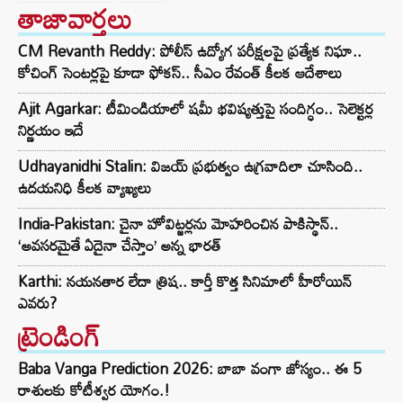
తాజావార్తలు
CM Revanth Reddy: పోలీస్ ఉద్యోగ పరీక్షలపై ప్రత్యేక నిఘా..
కోచింగ్ సెంటర్లపై కూడా ఫోకస్.. సీఎం రేవంత్ కీలక ఆదేశాలు
Ajit Agarkar: టీమిండియాలో షమీ భవిష్యత్తుపై సందిగ్ధం.. సెలెక్టర్ల
నిర్ణయం ఇదే
Udhayanidhi Stalin: విజయ్ ప్రభుత్వం ఉగ్రవాదిలా చూసింది..
ఉదయనిధి కీలక వ్యాఖ్యలు
India-Pakistan: చైనా హోవిట్జర్లను మోహరించిన పాకిస్థాన్..
‘అవసరమైతే ఏదైనా చేస్తాం’ అన్న భారత్
Karthi: నయనతార లేదా త్రిష.. కార్తీ కొత్త సినిమాలో హీరోయిన్
ఎవరు?
ట్రెండింగ్‌
Baba Vanga Prediction 2026: బాబా వంగా జోస్యం.. ఈ 5
రాశులకు కోటీశ్వర యోగం.!