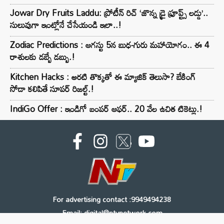
Jowar Dry Fruits Laddu: ప్రోటీన్ రిచ్ ‘జొన్న డ్రై ఫ్రూప్ట్స్ లడ్డు’..
సులువుగా ఇంట్లోనే చేసేయండి ఇలా..!
Zodiac Predictions : ఆగస్టు 5న బుధ-గురు మహాయోగం.. ఈ 4
రాశులకు డబ్బే డబ్బు.!
Kitchen Hacks : అరటి తొక్కతో ఈ మ్యాజిక్ తెలుసా? బేకింగ్
సోడా కలిపితే సూపర్ రిజల్ట్.!
IndiGo Offer : ఇండిగో బంపర్ ఆఫర్.. 20 వేల ఉచిత టికెట్లు.!
For advertising contact :9949494238
Email: digital@ntvnetwork.com