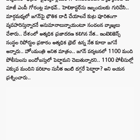
మాజీ ఎంపీ గోరంట్ల మాధవ్.. హెలికాప్టర్‌ను ఇబ్బందులకు గురిచేసి..
మార్గమధ్యలో జగన్‌పై భౌతిక దాడి చేయాలనే కుట్ర పూరితంగా
వ్యవహరిస్తున్నారనే అనుమానాలున్నాయంటూ సంచలన వ్యాఖ్యలు
చేశారు.. దేశంలో అత్యధిక ప్రజాదరణ కలిగిన నేత.. ఇంటెలిజెన్స్
సంస్థల రిపోర్టుల ప్రకారం అత్యధిక థ్రెట్ ఉన్న నేత కూడా జగనే
అన్నారు.. హోంమంత్రి అనిత మాత్రం.. జగన్ పర్యటనలో 1100 మంది
పోలీసులను బందోబస్తులో పెట్టామని చెబుతున్నారని.. 1100 పోలీసుల్లో
ఎక్కువ మందిని పరిటాల సునీత ఇంటి దగ్గరే పెట్టారా? అని ఆయన
ప్రశ్నించారు..