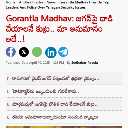
Home
Andhra Pradesh News
Gorantla Madhav Fires On Tdp
Leaders And Police Over Ys Jagan Security Issues
Gorantla Madhav: జగన్‌పై దాడి
చేయాలనే కుట్ర.. మా అనుమానం
అదే..!
Published Date :April 10, 2025 ,
1:26 PM
By
Sudhakar Ravula
రామగిరిలో వైఎస్‌ జగన్ పర్యటనలో భద్రతా వైఫల్యం..
హెలికాప్టర్‌ను ఇబ్బందులకు గురిచేశారు..
మార్గమధ్యలో జగన్‌పై భౌతిక దాడి చేయాలనే కుట్ర..
తమకు అనుమానాలున్నాయంటూ సంచలన వ్యాఖ్యలు