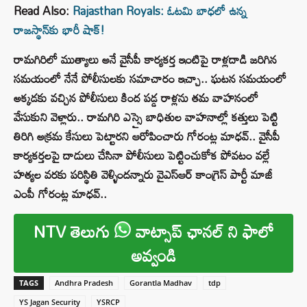
Read Also:
Rajasthan Royals: ఓటమి బాధలో ఉన్న
రాజస్థాన్‌కు భారీ షాక్!
రామగిరిలో ముత్యాలు అనే వైసీపీ కార్యకర్త ఇంటిపై రాళ్లదాడి జరిగిన
సమయంలో నేనే పోలీసులకు సమాచారం ఇచ్చా.. ఘటన సమయంలో
అక్కడకు వచ్చిన పోలీసులు కింద పడ్డ రాళ్లను తమ వాహనంలో
వేసుకుని వెళ్లారు.. రామగిరి ఎస్సై బాధితుల వాహనాల్లో కత్తులు పెట్టి
తిరిగి అక్రమ కేసులు పెట్టారని ఆరోపించారు గోరంట్ల మాధవ్.. వైసీపీ
కార్యకర్తలపై దాడులు చేసినా పోలీసులు పెట్టించుకోక పోవటం వల్లే
హత్యల వరకు పరిస్థితి వెళ్ళిందన్నారు వైఎస్‌ఆర్‌ కాంగ్రెస్‌ పార్టీ మాజీ
ఎంపీ గోరంట్ల మాధవ్..
NTV తెలుగు
వాట్సాప్ ఛానల్ ని ఫాలో
అవ్వండి
TAGS
Andhra Pradesh
Gorantla Madhav
tdp
YS Jagan Security
YSRCP