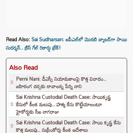
Read Also:
Sai Sudharsan: ఐపీఎల్‌లో మొదటి బ్యాటర్‌గా సాయి
సుదర్శన్‌.. క్రిస్‌ గేల్‌ రికార్డు బ్రేక్!
Also Read
Perni Nani: డీఎస్సీ నియామకాలపై కొత్త వివాదం..
బహిరంగ చర్చకు రావాలన్న పేర్ని నాని
Sai Krishna Custodial Death Case: సాయికృష్ణ
కేసులో కీలక మలుపు.. హత్య కేసు కొట్టేయాలంటూ
హైకోర్టుకు సీఐ నాగరాజు
Sai Krishna Custodial Death Case: సాయి కృష్ణ కేసు
కొత్త మలుపు.. సుప్రీంకోర్టు కీలక ఆదేశాలు