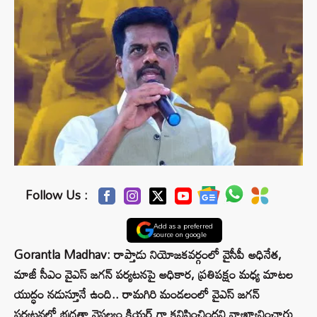
Follow Us :
Add as a preferred
source on google
Gorantla Madhav: రాప్తాడు నియోజకవర్గంలో వైసీపీ అధినేత,
మాజీ సీఎం వైఎస్‌ జగన్‌ పర్యటనపై అధికార, ప్రతిపక్షం మధ్య మాటల
యుద్ధం నడుస్తూనే ఉంది.. రామగిరి మండలంలో వైఎస్‌ జగన్
పర్యటనలో భద్రతా వైఫల్యం క్లియర్ గా కనిపించిందని వ్యాఖ్యానించారు