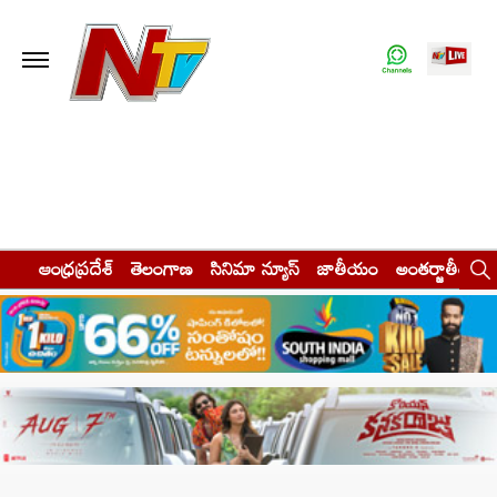
ఆంధ్రప్రదేశ్
తెలంగాణ
సినిమా న్యూస్
జాతీయం
అంతర్జాతీయం