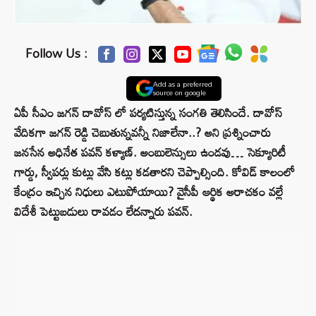
Follow Us :
Add as a preferred
source on google
ఏపీ సీఎం జగన్ దావోస్ లో పర్యటిస్తున్న సంగతి తెలిసిందే. దావోస్
వేదికగా జగన్ రెడ్డి చెబుతున్నవన్నీ నిజాలేనా..? అని ప్రశ్నించారు
జనసేన అధినేత పవన్ కళ్యాణ్. అంబులెన్సులు ఉండవు… సెక్యూరిటీ
గార్డు, స్వీపర్లు కుట్లు వేసి కట్లు కడతారని చెప్పాల్సింది. కోవిడ్ కాలంలో
కేంద్రం ఇచ్చిన నిధులు ఎటుపోయాయి? వైసీపీ ఆర్థిక అరాచకం వల్లే
విదేశీ పెట్టుబడులు రావడం లేదన్నారు పవన్.