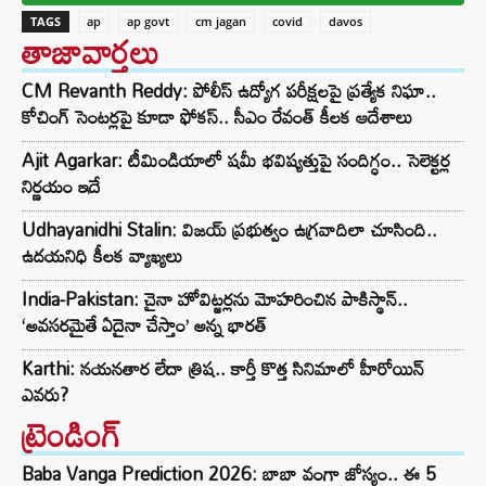
TAGS
ap
ap govt
cm jagan
covid
davos
తాజావార్తలు
CM Revanth Reddy: పోలీస్ ఉద్యోగ పరీక్షలపై ప్రత్యేక నిఘా..
కోచింగ్ సెంటర్లపై కూడా ఫోకస్.. సీఎం రేవంత్ కీలక ఆదేశాలు
Ajit Agarkar: టీమిండియాలో షమీ భవిష్యత్తుపై సందిగ్ధం.. సెలెక్టర్ల
నిర్ణయం ఇదే
Udhayanidhi Stalin: విజయ్ ప్రభుత్వం ఉగ్రవాదిలా చూసింది..
ఉదయనిధి కీలక వ్యాఖ్యలు
India-Pakistan: చైనా హోవిట్జర్లను మోహరించిన పాకిస్థాన్..
‘అవసరమైతే ఏదైనా చేస్తాం’ అన్న భారత్
Karthi: నయనతార లేదా త్రిష.. కార్తీ కొత్త సినిమాలో హీరోయిన్
ఎవరు?
ట్రెండింగ్‌
Baba Vanga Prediction 2026: బాబా వంగా జోస్యం.. ఈ 5