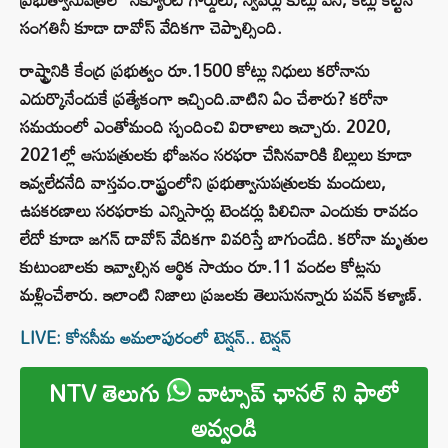
సంగతినీ కూడా దావోస్ వేదికగా చెప్పాల్సింది.
రాష్ట్రానికి కేంద్ర ప్రభుత్వం రూ.1500 కోట్లు నిధులు కరోనాను
ఎదుర్కొనేందుకే ప్రత్యేకంగా ఇచ్చింది.వాటిని ఏం చేశారు? కరోనా
సమయంలో ఎంతోమంది స్పందించి విరాళాలు ఇచ్చారు. 2020,
2021ల్లో ఆసుపత్రులకు భోజనం సరఫరా చేసినవారికి బిల్లులు కూడా
ఇవ్వలేదనేది వాస్తవం.రాష్ట్రంలోని ప్రభుత్వాసుపత్రులకు మందులు,
ఉపకరణాలు సరఫరాకు ఎన్నిసార్లు టెండర్లు పిలిచినా ఎందుకు రావడం
లేదో కూడా జగన్ దావోస్ వేదికగా వివరిస్తే బాగుండేది. కరోనా మృతుల
కుటుంబాలకు ఇవ్వాల్సిన ఆర్థిక సాయం రూ.11 వందల కోట్లను
మళ్లించేశారు. ఇలాంటి నిజాలు ప్రజలకు తెలుసునన్నారు పవన్ కళ్యాణ్.
LIVE: కోనసీమ అమలాపురంలో టెన్షన్.. టెన్షన్
NTV తెలుగు
వాట్సాప్ ఛానల్ ని ఫాలో
అవ్వండి