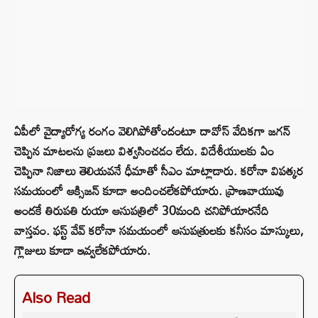
ఏపీలో వైద్యారోగ్య రంగం వెలిగిపోతోందంటూ దావోస్ వేదికగా జగన్
చెప్పిన మాటలను ప్రజలు విశ్వసించడం లేదు. విదేశీయులకు ఏం
చెప్పినా నిజాలు తెలియవనే ధీమాతో సీఎం మాట్లాడారు. కరోనా విపత్కర
సమయంలో ఆక్సిజన్ కూడా అందించలేకపోయారు. ప్రాణవాయువు
అందకే తిరుపతి రుయా ఆసుపత్రిలో 30మంది చనిపోయారనేది
వాస్తవం. ఫస్ట్ వేవ్ కరోనా సమయంలో ఆసుపత్రులకు కనీసం మాస్కులు,
గ్లౌజులు కూడా ఇవ్వలేకపోయారు.
Also Read