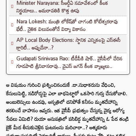
Minister Narayana: సీఆర్డీఏ సమావేశంలో కీలక
నిర్ణయాలు.. అమరావతికి కొత్త ఊపు
Nara Lokesh: మంత్రి లోకేష్‌తో చాగంటి కోటేశ్వరరావు
భేటీ.. నైతిక విలువలతోనే విద్యా వికాసం
AP Local Body Elections: స్థానిక ఎన్నికలపై ఎస్ఈసీ
క్లారిటీ.. అప్పుడేనా..?
Gudapati Srinivasa Rao: టీడీపీకి షాక్‌.. వైసీపీలో చేరిన
గూడపాటి శ్రీనివాసరావు.. వైఎస్‌ జగన్‌ కీలక వ్యాఖ్యలు..
ఆ విషయం గురించి ప్రశ్నించినందుకే .డా.సుధాకరును వేధించి,
కేసులుపెట్టి, నడిరోడ్డుపై ఎలా బాధపెట్టారో ఒకసారి గుర్తు చేసుకోవాలి.
అంబులెన్సులు ఉండవు, ఆస్పత్రిలో చనిపోతే కనీసం మృతదేహాన్ని
తరలించే వాహనం ఇవ్వరు. ఇక వైసీపీ ప్రభుత్వం చేస్తున్న వైద్య ఆరోగ్య
సేవలు ఏమిటి? రుయా ఆసుపత్రిలో పసిబిడ్డ మృతదేహాన్ని ఓ పేద తండ్రి
బైక్ మీద తీసుకువెళ్లిన ఘటనలను మరిచారా..? ఆత్మకూరు
ప్రభుత్వాసుపత్రిలో సెక్యూరిటీ గార్డులు, స్వీపర్లు కుట్లు వేసి, కట్లు కట్టిన