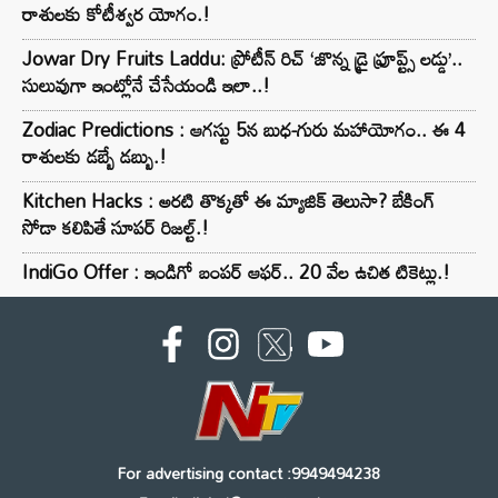
రాశులకు కోటీశ్వర యోగం.!
Jowar Dry Fruits Laddu: ప్రోటీన్ రిచ్ ‘జొన్న డ్రై ఫ్రూప్ట్స్ లడ్డు’..
సులువుగా ఇంట్లోనే చేసేయండి ఇలా..!
Zodiac Predictions : ఆగస్టు 5న బుధ-గురు మహాయోగం.. ఈ 4
రాశులకు డబ్బే డబ్బు.!
Kitchen Hacks : అరటి తొక్కతో ఈ మ్యాజిక్ తెలుసా? బేకింగ్
సోడా కలిపితే సూపర్ రిజల్ట్.!
IndiGo Offer : ఇండిగో బంపర్ ఆఫర్.. 20 వేల ఉచిత టికెట్లు.!
For advertising contact :9949494238