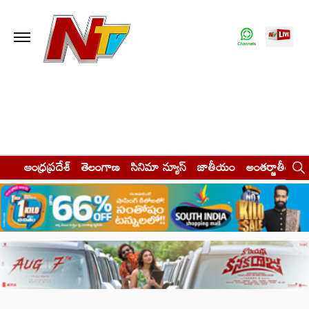
ఆంధ్రప్రదేశ్
తెలంగాణ
సినిమా న్యూస్
జాతీయం
అంతర్జాతీయం