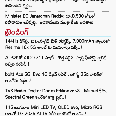
ఊహించని ట్విస్ట్..
Minister BC Janardhan Reddy: రూ.8,530 కోట్లతో
రహదారుల అభివృద్ధి.. అధికారులకు మంత్రి కీలక ఆదేశాలు
ట్రెండింగ్‌
144Hz డిస్‌ప్లే, మిలిటరీ-గ్రేడ్ షాక్ రెసిస్టన్స్, 7,000mAh బ్యాటరీతో
Realme 16x 5G లాంచ్ కు ముహూర్తం ఫిక్స్..!
AI పవర్‌తో iQOO Z11 ఎంట్రీ.. కొత్త డిజైన్, స్మార్ట్ ఫీచర్లపై క్లారిటీ
ఇచ్చిన కంపెనీ.!
boltt Ace 5G, Evo 4G డిజైన్ రివీల్.. ఆగస్టు 25న భారత్‌లో
లాంచ్‌కు సిద్ధం..!
TVS Raider Doctor Doom Edition లాంచ్.. Marvel థీమ్,
Spectral Green కలర్‌తో కొత్త స్టైల్..!
115 అంగుళాల Mini LED TV, OLED evo, Micro RGB
evoతో LG 2026 AI TV సిరీస్ భారత్‌లో లాంచ్..!