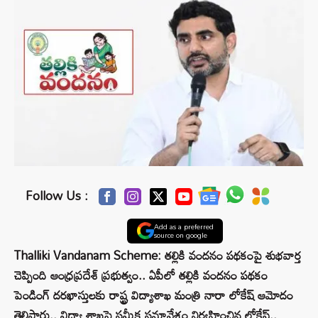
Follow Us :
Add as a preferred
source on google
Thalliki Vandanam Scheme: తల్లికి వందనం పథకంపై శుభవార్త
చెప్పింది ఆంధ్రప్రదేశ్ ప్రభుత్వం.. ఏపీలో తల్లికి వందనం పథకం
పెండింగ్ దరఖాస్తులకు రాష్ట్ర విద్యాశాఖ మంత్రి నారా లోకేష్ ఆమోదం
తెలిపారు.. విద్యా శాఖపై సమీక్ష సమావేశం నిర్వహించిన లోకేష్..