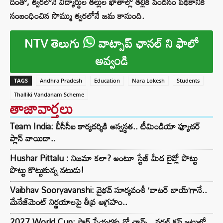
దీంతో, త్వరలోనే విద్యార్థుల తల్లుల ఖాతాల్లో తల్లికి వందనం పథకానికి
సంబంధించిన సొమ్ము త్వరలోనే జమ కానుంది.
NTV తెలుగు
వాట్సాప్ ఛానల్ ని ఫాలో
అవ్వండి
TAGS
Andhra Pradesh
Education
Nara Lokesh
Students
Thalliki Vandanam Scheme
తాజావార్తలు
Team India: బీసీసీఐ కార్యదర్శికి అస్వస్థత.. టీమిండియా ఫ్యూచర్
ప్లాన్ వాయిదా..
Hushar Pittalu : నిజమా కలా? అంటూ స్టేజ్ మీద లైవ్లో పొట్టు
పొట్టు కొట్టుకున్న నటుడు!
Vaibhav Sooryavanshi: వైభవ్ సూర్యవంశీ ‘వాటర్ బాయ్’గానే..
మేనేజ్‌మెంట్ నిర్ణయాలపై తీవ్ర ఆగ్రహం..
2027 World Cup: స్టార్ ప్లేయర్లకు నో ఛాన్స్.. వరల్డ్ కప్ జట్టులో