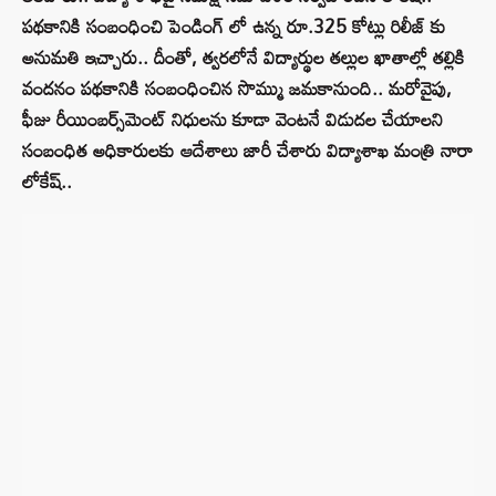
పథకానికి సంబంధించి పెండింగ్ లో ఉన్న రూ.325 కోట్లు రిలీజ్ కు
అనుమతి ఇచ్చారు.. దీంతో, త్వరలోనే విద్యార్థుల తల్లుల ఖాతాల్లో తల్లికి
వందనం పథకానికి సంబంధించిన సొమ్ము జమకానుంది.. మరోవైపు,
ఫీజు రీయింబర్స్‌మెంట్‌ నిధులను కూడా వెంటనే విడుదల చేయాలని
సంబంధిత అధికారులకు ఆదేశాలు జారీ చేశారు విద్యాశాఖ మంత్రి నారా
లోకేష్..