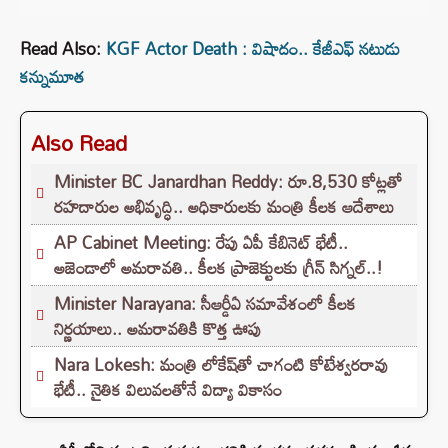
Read Also:
KGF Actor Death : విషాదం.. కేజీఎఫ్‌ నటుడు
కన్నుమూత
Also Read
Minister BC Janardhan Reddy: రూ.8,530 కోట్లతో
రహదారుల అభివృద్ధి.. అధికారులకు మంత్రి కీలక ఆదేశాలు
AP Cabinet Meeting: రేపు ఏపీ కేబినెట్ భేటీ..
అజెండాలో అమరావతి.. కీలక ప్రాజెక్టులకు గ్రీన్ సిగ్నల్..!
Minister Narayana: సీఆర్డీఏ సమావేశంలో కీలక
నిర్ణయాలు.. అమరావతికి కొత్త ఊపు
Nara Lokesh: మంత్రి లోకేష్‌తో చాగంటి కోటేశ్వరరావు
భేటీ.. నైతిక విలువలతోనే విద్యా వికాసం