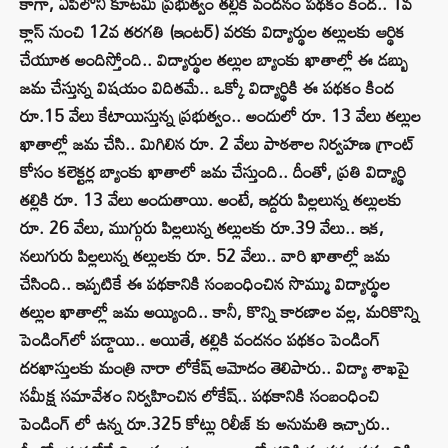
కాగా, ఏపీలోని కూటమి ప్రభుత్వం తల్లికి వందనం పథకం కింద.. 1వ
క్లాస్‌ నుంచి 12వ తరగతి (ఇంటర్‌) వరకు విద్యార్థుల తల్లులకు ఆర్థిక
చేయూత అందిస్తోంది.. విద్యార్థుల తల్లుల బ్యాంకు ఖాతాల్లో ఈ డబ్బు
జమ చేస్తున్న విషయం విదితమే.. ఒక్కో విద్యార్థికి ఈ పథకం కింద
రూ.15 వేలు కేటాయిస్తున్న ప్రభుత్వం.. అందులో రూ. 13 వేలు తల్లుల
ఖాతాల్లో జమ చేసి.. మిగిలిన రూ. 2 వేలు పాఠశాల నిర్వహణ గ్రాంట్
కోసం కలెక్టర్ల బ్యాంకు ఖాతాలో జమ చేస్తుంది.. దీంతో, ప్రతి విద్యార్థి
తల్లికి రూ. 13 వేలు అందుతాయి. అంటే, ఇద్దరు పిల్లలున్న తల్లులకు
రూ. 26 వేలు, ముగ్గురు పిల్లలున్న తల్లులకు రూ.39 వేలు.. ఇక,
నలుగురు పిల్లలున్న తల్లులకు రూ. 52 వేలు.. వారి ఖాతాల్లో జమ
చేసింది.. ఇప్పటికే ఈ పథకానికి సంబంధించిన సొమ్ము విద్యార్థుల
తల్లుల ఖాతాల్లో జమ అయ్యింది.. కానీ, కొన్ని కారణాల వల్ల, మరికొన్ని
పెండింగ్‌లో పడ్డాయి.. అయితే, తల్లికి వందనం పథకం పెండింగ్
దరఖాస్తులకు మంత్రి నారా లోకేష్ ఆమోదం తెలిపారు.. విద్యా శాఖపై
సమీక్ష సమావేశం నిర్వహించిన లోకేష్.. పథకానికి సంబంధించి
పెండింగ్ లో ఉన్న రూ.325 కోట్లు రిలీజ్ కు అనుమతి ఇచ్చారు..