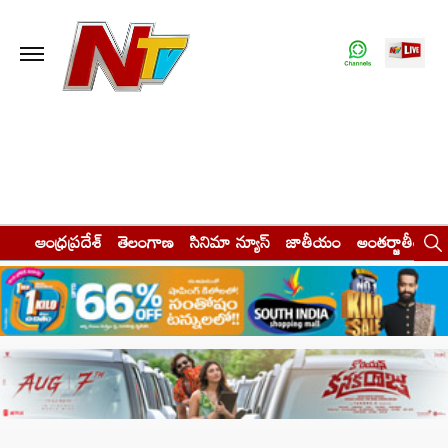
ఆంధ్రప్రదేశ్
తెలంగాణ
సినిమా న్యూస్
జాతీయం
అంతర్జాతీయం