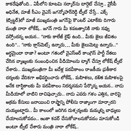
కాకరేపుతోంది.. ఏపీలోని కూటమి సర్కార్‌ను టార్గెట్‌ చేస్తూ.. వైసీపీ
అధినేత, మాజీ సీఎం వైఎస్‌ జగన్మోహన్‌రెడ్డి ట్వీట్‌ చేస్తే.. ఎక్స్
(ట్విట్టర్‌)లో మాజీ ముఖ్యమంత్రి జగన్‌పై కౌంటర్‌ ఎటాక్‌కు దిగారు
మంత్రి నారా లోకేష్.. జగన్ గారు మీ కపటత్వానికి నాకు నవ్వు
వస్తోందన్న ఆయన.. “నాకు కాలేజీ లైఫ్ ఉంది.. మీకు జైలు జీవితం
ఉంది”.. “నాకు క్లాస్‌మెట్స్ ఉన్నారు… మీకు జైలుమెట్లు ఉన్నారు..”
అర్థమైందా రాజా? అంటూ గతంలో వైఎస్‌ఆర్‌ కాంగ్రెస్‌ పార్టీ నేతలు
చేసిన వ్యాఖ్యలకు సంబంధించిన వీడియోలను ట్యాగ్ చేస్తూ లోకేష్ ట్వీట్
చేశారు.. ముఖ్యమంత్రిగా మీ ఐదేళ్ల పదవీకాలం రాజకీయ ప్రతీకార
చర్యలకు వేదికగా అభివర్ణించారు లోకేష్‌.. మహిళలు, దళిత మహిళలపై
అనేక దాస్టికాలకు మీ పదవీకాలం నిదర్శనమని పేర్కొన్న ఆయన.. నాడు
మీడియాలో వాటిని దాచిపుచ్చారు.. నాడు ఎవరు గళం ఎత్తిన, వారిపై
అక్రమ కేసులు బనాయించి రాష్ట్రాన్ని పోలీసు రాజ్యాంగా మార్చారని
దుయ్యబట్టారు.. మీ కాలంలో జరిగిన దుశ్చర్యలకు మమ్మల్ని బాధ్యులు
చేయాలనుకోవడం.. ఇంకా కవర్ చేసుకోవాలనుకోవడం మానుకోండి
అంటూ ట్వీట్‌ చేశారు మంత్రి నారా లోకేష్‌..