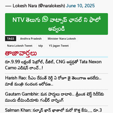
— Lokesh Nara (@naralokesh)
June 10, 2025
NTV తెలుగు
వాట్సాప్ ఛానల్ ని ఫాలో
అవ్వండి
TAGS
Andhra Pradesh
Minister Nara Lokesh
Nara Lokesh Tweet
tdp
YS Jagan Tweet
తాజావార్తలు
రూ.9.99 లక్షలకే పెట్రోల్, డీజిల్, CNG ఆప్షన్లతో Tata Nexon
Camo ఎడిషన్ లాంచ్..!
Harish Rao: సీఎం రేవంత్ రెడ్డి ఏ రోజూ జై తెలంగాణ అనలేదు..
మాజీ మంత్రి సంచలన ఆరోపణ..
Gautam Gambhir: మన హద్దులు దాటాలి.. శ్రీలంక టెస్ట్ సిరీస్‌కు
ముందు టీమిండియాకు గంభీర్ వార్నింగ్
Salman Khan: సల్మాన్ ఖాన్ ఖాతాలో మరో కొత్త కేసు… రూ.3