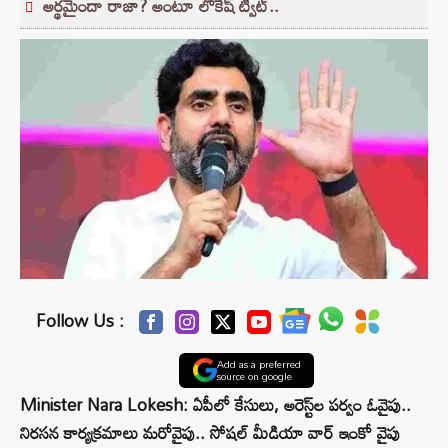
అర్థమైందా రాజా? అంటూ లోకేష్ ట్వీట్..
Follow Us :
Add as a preferred
source on google
Minister Nara Lokesh: ఏపీలో కేసులు, అరెస్ట్‌ల పర్వం ఓవైపు..
నిరసన కార్యక్రమాలు మరోవైపు.. సోషల్‌ మీడియా వార్‌ ఇంకో వైపు