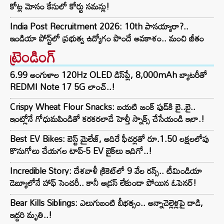
కోట్ల మోసం కేసులో కోర్టు సమన్లు!
India Post Recruitment 2026: 10th పాసయ్యారా?..
ఇండియా పోస్ట్‌లో ప్రభుత్వ ఉద్యోగం పొందే అవకాశం.. మంచి జీతం
ట్రెండింగ్‌
6.99 అంగుళాల 120Hz OLED డిస్‌ప్లే, 8,000mAh బ్యాటరీతో
REDMI Note 17 5G లాంచ్..!
Crispy Wheat Flour Snacks: బయటి జంక్ ఫుడ్‌కి బై..బై..
ఇంట్లోనే గోధుమపిండితో కరకరలాడే హెల్తీ స్నాక్స్ చేసేయండి ఇలా.!
Best EV Bikes: బెస్ట్ మైలేజ్, అదిరే ఫీచర్లతో రూ.1.50 లక్షలలోపు
కొనుగోలు చేయగల టాప్-5 EV బైక్‌లు ఇదిగో..!
Incredible Story: దేశవాళీ క్రికెట్‌లో 9 వేల రన్స్.. టీమిండియా
డెబ్యూలోనే హాఫ్ సెంచరీ.. కానీ అడ్రస్ లేకుండా పోయిన ఓపెనర్!
Bear Kills Siblings: ఎలుగుబంటి బీభత్సం.. అన్నాచెల్లెళ్లపై దాడి,
ఇద్దరి మృతి..!