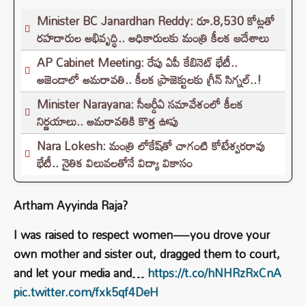
Minister BC Janardhan Reddy: రూ.8,530 కోట్లతో
రహదారుల అభివృద్ధి.. అధికారులకు మంత్రి కీలక ఆదేశాలు
AP Cabinet Meeting: రేపు ఏపీ కేబినెట్ భేటీ..
అజెండాలో అమరావతి.. కీలక ప్రాజెక్టులకు గ్రీన్ సిగ్నల్..!
Minister Narayana: సీఆర్డీఏ సమావేశంలో కీలక
నిర్ణయాలు.. అమరావతికి కొత్త ఊపు
Nara Lokesh: మంత్రి లోకేష్‌తో చాగంటి కోటేశ్వరరావు
భేటీ.. నైతిక విలువలతోనే విద్యా వికాసం
Artham Ayyinda Raja?
I was raised to respect women—you drove your
own mother and sister out, dragged them to court,
and let your media and…
https://t.co/hNHRzRxCnA
pic.twitter.com/fxk5qf4DeH