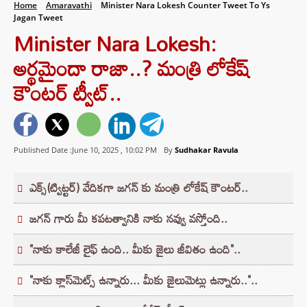
Home
Amaravathi
Minister Nara Lokesh Counter Tweet To Ys
Jagan Tweet
Minister Nara Lokesh:
అర్థమైందా రాజా..? మంత్రి లోకేష్
కౌంటర్‌ ట్వీట్..
Published Date :June 10, 2025 ,
10:02 PM
By
Sudhakar Ravula
ఎక్స్(ట్విట్టర్‌) వేదికగా జగన్ కు మంత్రి లోకేష్ కౌంటర్..
జగన్ గారు మీ కపటత్వానికి నాకు నవ్వు వస్తోంది..
"నాకు కాలేజీ లైఫ్ ఉంది.. మీకు జైలు జీవితం ఉంది"..
"నాకు క్లాస్‌మెట్స్ ఉన్నారు... మీకు జైలుమెట్లు ఉన్నారు.."..