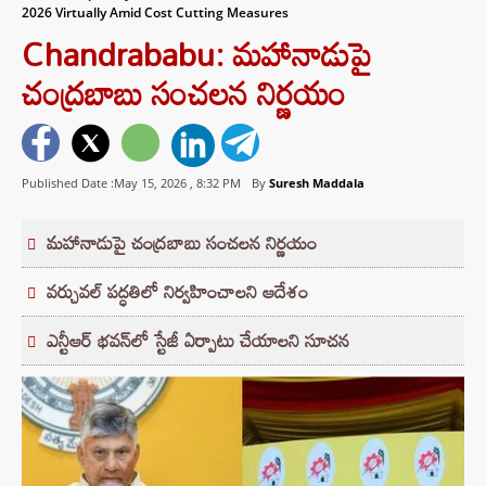
2026 Virtually Amid Cost Cutting Measures
Chandrababu: మహానాడుపై
చంద్రబాబు సంచలన నిర్ణయం
Published Date :May 15, 2026 ,
8:32 PM
By
Suresh Maddala
మహానాడుపై చంద్రబాబు సంచలన నిర్ణయం
వర్చువల్ పద్ధతిలో నిర్వహించాలని ఆదేశం
ఎన్టీఆర్ భవన్‌లో స్టేజీ ఏర్పాటు చేయాలని సూచన