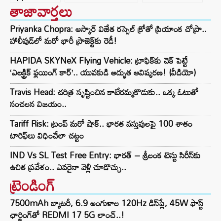
తాజావార్తలు
Priyanka Chopra: ఆస్కార్ విజేత రస్సెల్ క్రోతో ప్రియాంక చోప్రా..
హాలీవుడ్‌లో మరో భారీ ప్రాజెక్ట్‌కు రెడీ!
HAPIDA SKYNeX Flying Vehicle: ట్రాఫిక్‌కు చెక్ పెట్టే
‘ఎలక్ట్రిక్ ఫ్లయింగ్ కార్’.. యువకుడి అద్భుత ఆవిష్కరణ! (వీడియో)
Travis Head: చరిత్ర సృష్టించిన కాటేరమ్మకొడుకు.. ఒక్క ఓటుతో
సంచలన విజయం..
Tariff Risk: ట్రంప్ మరో షాక్.. భారత వస్తువులపై 100 శాతం
టారిఫ్‌లు విధించేలా చట్టం
IND Vs SL Test Free Entry: భారత్ – శ్రీలంక టెస్టు సిరీస్‌కు
ఉచిత ప్రవేశం.. ఎవరైనా వెళ్లి చూడొచ్చు..
ట్రెండింగ్‌
7500mAh బ్యాటరీ, 6.9 అంగుళాల 120Hz డిస్‌ప్లే, 45W ఫాస్ట్
ఛార్జింగ్‌తో REDMI 17 5G లాంచ్..!