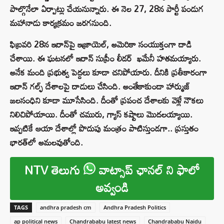
పాల్గొనేలా ఏర్పాట్లు చేయనున్నారు. ఈ నెల 27, 28న పార్టీ పండుగ
మహానాడు కార్యక్రమం జరగనుంది.
ఫిబ్రవరి 28న ఇరాన్‌పై ఇజ్రాయెల్, అమెరికా సంయుక్తంగా దాడి
చేశాయి. ఈ ఘటనలో ఇరాన్ సుప్రీం లీడర్ ఖమేనీ హతమయ్యారు.
అనేక మంది ప్రభుత్వ పెద్దలు కూడా చనిపోయారు. దీనికి ప్రతీకారంగా
ఇరాన్ గల్ఫ్ దేశాలపై దాడులు చేసింది. అంతేకాకుండా హార్ముజ్
జలసంధిని కూడా మూసేసింది. దీంతో ప్రపంచ దేశాలకు వెళ్లే నౌకలు
నిలిచిపోయాయి. దీంతో చమురు, గ్యాస్ కష్టాలు మొదలయ్యాయి.
ఇప్పటికే ఆయా దేశాల్లో పొదుపు మంత్రం పాటిస్తుండగా.. ప్రస్తుతం
భారత్‌లో అమలవుతోంది.
NTV తెలుగు
వాట్సాప్ ఛానల్ ని ఫాలో
అవ్వండి
TAGS
andhra pradesh cm
Andhra Pradesh Politics
ap political news
Chandrababu latest news
Chandrababu Naidu