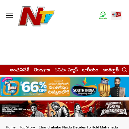
ఆంధ్రప్రదేశ్
తెలంగాణ
సినిమా న్యూస్
జాతీయం
అంతర్జాతీయం
Home
Top Story
Chandrababu Naidu Decides To Hold Mahanadu