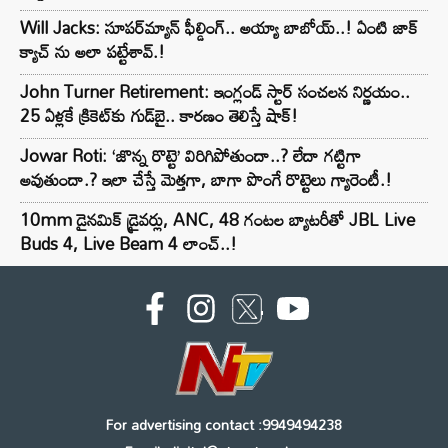
Will Jacks: సూపర్‌మ్యాన్ ఫీల్డింగ్.. అయ్యా బాబోయ్..! ఏంటి జాక్
క్యాచ్ ను అలా పట్టేశావ్.!
John Turner Retirement: ఇంగ్లండ్ స్టార్ సంచలన నిర్ణయం..
25 ఏళ్లకే క్రికెట్‌కు గుడ్‌బై.. కారణం తెలిస్తే షాక్!
Jowar Roti: ‘జొన్న రొట్టె’ విరిగిపోతుందా..? లేదా గట్టిగా
అవుతుందా.? ఇలా చేస్తే మెత్తగా, బాగా పొంగే రొట్టెలు గ్యారెంటీ.!
10mm డైనమిక్ డ్రైవర్లు, ANC, 48 గంటల బ్యాటరీతో JBL Live
Buds 4, Live Beam 4 లాంచ్..!
For advertising contact :9949494238