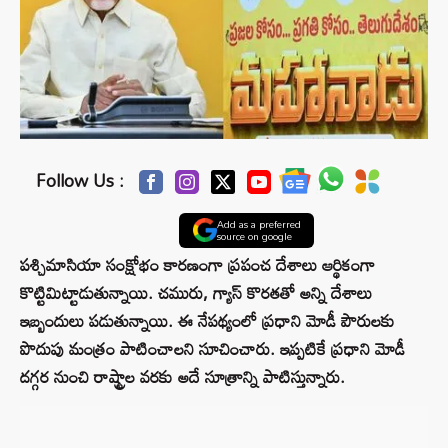
Follow Us :
Add as a preferred
source on google
పశ్చిమాసియా సంక్షోభం కారణంగా ప్రపంచ దేశాలు ఆర్థికంగా
కొట్టిమిట్టాడుతున్నాయి. చమురు, గ్యాస్ కొరతతో అన్ని దేశాలు
ఇబ్బందులు పడుతున్నాయి. ఈ నేపథ్యంలో ప్రధాని మోడీ పౌరులకు
పొదుపు మంత్రం పాటించాలని సూచించారు. ఇప్పటికే ప్రధాని మోడీ
దగ్గర నుంచి రాష్ట్రాల వరకు అదే సూత్రాన్ని పాటిస్తున్నారు.