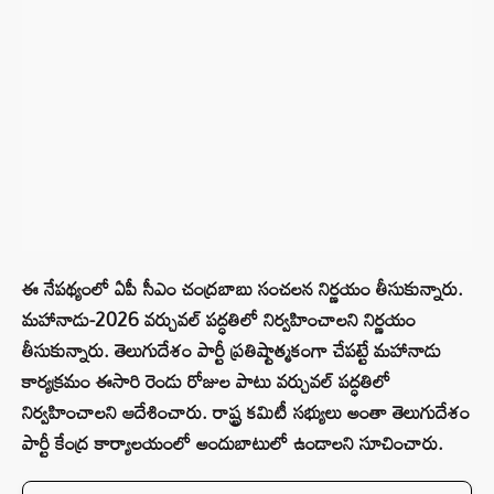
ఈ నేపథ్యంలో ఏపీ సీఎం చంద్రబాబు సంచలన నిర్ణయం తీసుకున్నారు.
మహానాడు-2026 వర్చువల్ పద్ధతిలో నిర్వహించాలని నిర్ణయం
తీసుకున్నారు. తెలుగుదేశం పార్టీ ప్రతిష్టాత్మకంగా చేపట్టే మహానాడు
కార్యక్రమం ఈసారి రెండు రోజుల పాటు వర్చువల్ పద్ధతిలో
నిర్వహించాలని ఆదేశించారు. రాష్ట్ర కమిటీ సభ్యులు అంతా తెలుగుదేశం
పార్టీ కేంద్ర కార్యాలయంలో అందుబాటులో ఉండాలని సూచించారు.