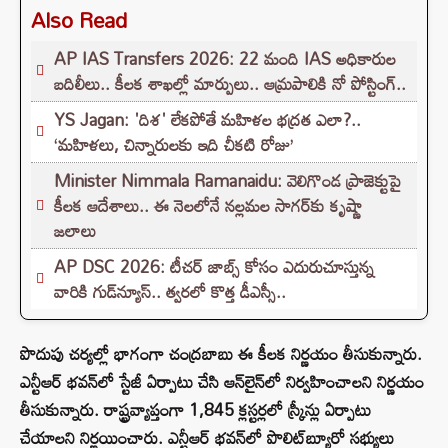
Also Read
AP IAS Transfers 2026: 22 మంది IAS అధికారుల
బదిలీలు.. కీలక శాఖల్లో మార్పులు.. ఆమ్రపాలికి నో పోస్టింగ్..
YS Jagan: 'దిశ' లేకపోతే మహిళల భద్రత ఎలా?..
‘మహిళలు, చిన్నారులకు ఇది చీకటి రోజు’
Minister Nimmala Ramanaidu: వెలిగొండ ప్రాజెక్టుపై
కీలక ఆదేశాలు.. ఈ నెలలోనే నల్లమల సాగర్‌కు కృష్ణా
జలాలు
AP DSC 2026: టీచర్ జాబ్స్ కోసం ఎదురుచూస్తున్న
వారికి గుడ్‌న్యూస్.. త్వరలో కొత్త డీఎస్సీ..
పొదుపు చర్యల్లో భాగంగా చంద్రబాబు ఈ కీలక నిర్ణయం తీసుకున్నారు.
ఎన్టీఆర్ భవన్‌లో స్టేజీ ఏర్పాటు చేసి ఆన్‌లైన్‌లో నిర్వహించాలని నిర్ణయం
తీసుకున్నారు. రాష్ట్రవ్యాప్తంగా 1,845 క్లస్టర్లలో స్క్రీన్లు ఏర్పాటు
చేయాలని నిర్ణయించారు. ఎన్టీఆర్ భవన్‌లో పొలిట్‌బ్యూరో సభ్యులు