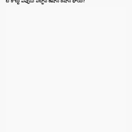
టీ కొట్టు ఎప్పుడు పెట్టావ్ ఇషాన్ కిషాన్ భాయ్‌?