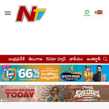
ఆంధ్రప్రదేశ్
తెలంగాణ
సినిమా న్యూస్
జాతీయం
అంతర్జాతీయం