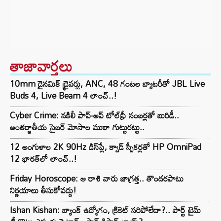
తాజావార్తలు
10mm డైనమిక్ డ్రైవర్లు, ANC, 48 గంటల బ్యాటరీతో JBL Live
Buds 4, Live Beam 4 లాంచ్..!
Cyber Crime: నకిలీ పాప్-అప్ టోల్‌ఫ్రీ నంబర్లతో బురిడీ..
అంతర్జాతీయ సైబర్ మోసాల ముఠా గుట్టురట్టు..
12 అంగుళాల 2K 90Hz డిస్‌ప్లే, క్వాడ్ స్పీకర్లతో HP OmniPad
12 భారత్‌లో లాంచ్..!
Friday Horoscope: ఆ రాశి వారు జాగ్రత్త.. తొందరపాటు
నిర్ణయాలు తీసుకోవద్దు!
Ishan Kishan: బ్యాంక్ ఉద్యోగం, క్రికెట్ సరిపోలేదా?.. పార్ట్ టైమ్