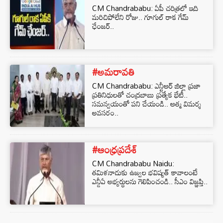
CM Chandrababu: ఏపీ చరిత్రలో ఇది
మరిచిపోలేని రోజు.. గూగుల్ రాక గేమ్‌
ఛేంజర్‌..
#అమరావతి
CM Chandrababu: ఎన్టీఆర్ జిల్లా ప్రజా
ప్రతినిధులతో చంద్రబాబు ప్రత్యేక భేటీ..
సమన్వయంతో పని చేయండి.. ఆత్మ విమర్శ
అవసరం..
#ఆంధ్రప్రదేశ్
CM Chandrababu Naidu:
తమిళనాడుకు ఉజ్వల భవిష్యత్ కావాలంటే
ఎన్డీఏ అభ్యర్ధులను గెలిపించండి.. సీఎం విజ్ఞప్తి..