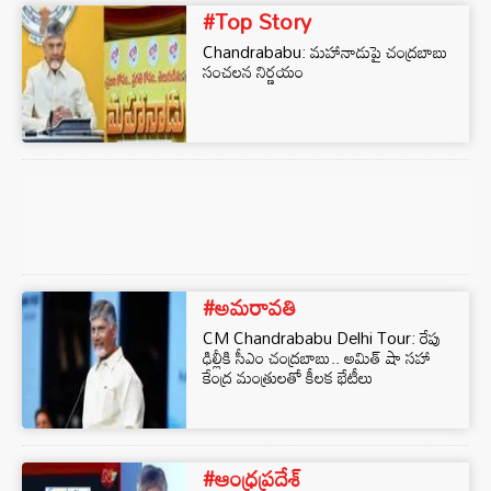
#Top Story
Chandrababu: మహానాడుపై చంద్రబాబు
సంచలన నిర్ణయం
#అమరావతి
CM Chandrababu Delhi Tour: రేపు
ఢిల్లీకి సీఎం చంద్రబాబు.. అమిత్‌ షా సహా
కేంద్ర మంత్రులతో కీలక భేటీలు
#ఆంధ్రప్రదేశ్