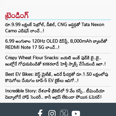
ట్రెండింగ్‌
రూ.9.99 లక్షలకే పెట్రోల్, డీజిల్, CNG ఆప్షన్లతో Tata Nexon
Camo ఎడిషన్ లాంచ్..!
6.99 అంగుళాల 120Hz OLED డిస్‌ప్లే, 8,000mAh బ్యాటరీతో
REDMI Note 17 5G లాంచ్..!
Crispy Wheat Flour Snacks: బయటి జంక్ ఫుడ్‌కి బై..బై..
ఇంట్లోనే గోధుమపిండితో కరకరలాడే హెల్తీ స్నాక్స్ చేసేయండి ఇలా.!
Best EV Bikes: బెస్ట్ మైలేజ్, అదిరే ఫీచర్లతో రూ.1.50 లక్షలలోపు
కొనుగోలు చేయగల టాప్-5 EV బైక్‌లు ఇదిగో..!
Incredible Story: దేశవాళీ క్రికెట్‌లో 9 వేల రన్స్.. టీమిండియా
డెబ్యూలోనే హాఫ్ సెంచరీ.. కానీ అడ్రస్ లేకుండా పోయిన ఓపెనర్!