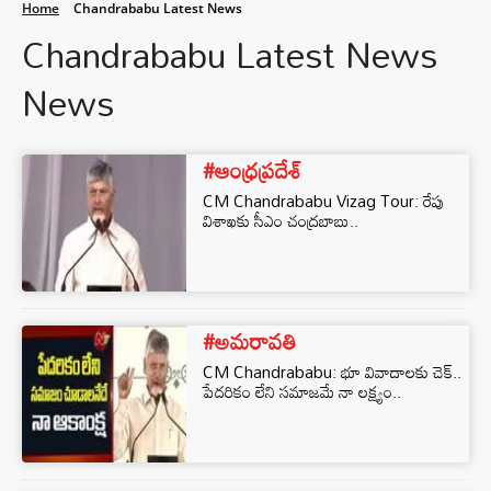
Home
Chandrababu Latest News
Chandrababu Latest News
News
#ఆంధ్రప్రదేశ్
CM Chandrababu Vizag Tour: రేపు
విశాఖకు సీఎం చంద్రబాబు..
#అమరావతి
CM Chandrababu: భూ వివాదాలకు చెక్..
పేదరికం లేని సమాజమే నా లక్ష్యం..