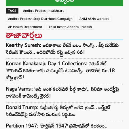
TAGS
Andhra Pradesh healthcare
Andhra Pradesh Stop Diarrhoea Campaign
ANM ASHA workers
AP Health Department
child health Andhra Pradesh
తాజావార్తలు
Keerthy Suresh: అవకాశాలు లేకనే ఐటం సాంగ్స్.. కీర్తి సురేష్‌కు
నెటిజన్ కౌంటర్.. అదిరిపోయే రిప్లై ఇచ్చిన నటి!
Korean Kanakaraju Day 1 Collections: వరుణ్ తేజ్
‘కొరియన్ కనకరాజు’కు దుమ్మురేపే ఓపెనింగ్స్.. తొలిరోజే రూ.18
కోట్ల గ్రాస్!
Naga Vamsi: ‘ఇది అంత కలర్‌ఫుల్ ఫీల్డ్ కాదు’.. సినిమా ఇండస్ట్రీపై
నాగవంశీ కామెంట్స్ వైరల్!
Donald Trump: సుప్రీంకోర్టు తీర్పుతో ఆగని ట్రంప్.. బర్త్‌రైట్
సిటిజన్‌షిప్‌పై మరోసారి సంచలన నిర్ణయం
Partition 1947: ‘పార్టిషన్ 1947’ ప్రమోషన్‌లో కలకలం..