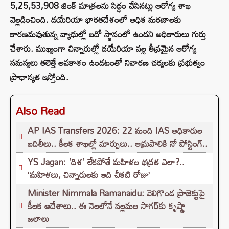
5,25,53,908 జింక్ మాత్రలను సిద్ధం చేసినట్లు ఆరోగ్య శాఖ
వెల్లడించింది. డయేరియా భారతదేశంలో అధిక మరణాలకు
కారణమవుతున్న వ్యాధుల్లో ఐదో స్థానంలో ఉందని అధికారులు గుర్తు
చేశారు. ముఖ్యంగా చిన్నారుల్లో డయేరియా వల్ల తీవ్రమైన ఆరోగ్య
సమస్యలు తలెత్తే అవకాశం ఉండటంతో నివారణ చర్యలకు ప్రభుత్వం
ప్రాధాన్యత ఇస్తోంది.
Also Read
AP IAS Transfers 2026: 22 మంది IAS అధికారుల
బదిలీలు.. కీలక శాఖల్లో మార్పులు.. ఆమ్రపాలికి నో పోస్టింగ్..
YS Jagan: 'దిశ' లేకపోతే మహిళల భద్రత ఎలా?..
‘మహిళలు, చిన్నారులకు ఇది చీకటి రోజు’
Minister Nimmala Ramanaidu: వెలిగొండ ప్రాజెక్టుపై
కీలక ఆదేశాలు.. ఈ నెలలోనే నల్లమల సాగర్‌కు కృష్ణా
జలాలు