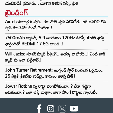
యువకుడికి ప్రమాదం.. యోగిని కలిసిన సన్నీ, ప్రీతి
ట్రెండింగ్‌
Airtel యూజర్లకు షాక్.. రూ.299 ప్లాన్ నిలిపివేత.. ఇక అన్‌లిమిటెడ్
ప్లాన్ రూ.349 నుంచే మొదలు.!
7500mAh బ్యాటరీ, 6.9 అంగుళాల 120Hz డిస్‌ప్లే, 45W ఫాస్ట్
ఛార్జింగ్‌తో REDMI 17 5G లాంచ్..!
Will Jacks: సూపర్‌మ్యాన్ ఫీల్డింగ్.. అయ్యా బాబోయ్..! ఏంటి జాక్
క్యాచ్ ను అలా పట్టేశావ్.!
John Turner Retirement: ఇంగ్లండ్ స్టార్ సంచలన నిర్ణయం..
25 ఏళ్లకే క్రికెట్‌కు గుడ్‌బై.. కారణం తెలిస్తే షాక్!
Jowar Roti: ‘జొన్న రొట్టె’ విరిగిపోతుందా..? లేదా గట్టిగా
అవుతుందా.? ఇలా చేస్తే మెత్తగా, బాగా పొంగే రొట్టెలు గ్యారెంటీ.!