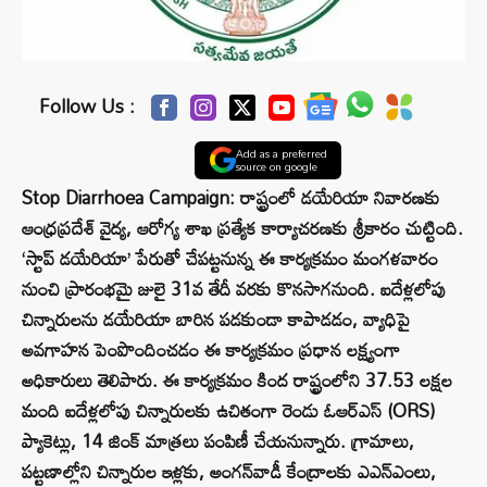
Follow Us :
Add as a preferred
source on google
Stop Diarrhoea Campaign: రాష్ట్రంలో డయేరియా నివారణకు
ఆంధ్రప్రదేశ్ వైద్య, ఆరోగ్య శాఖ ప్రత్యేక కార్యాచరణకు శ్రీకారం చుట్టింది.
‘స్టాప్ డయేరియా’ పేరుతో చేపట్టనున్న ఈ కార్యక్రమం మంగళవారం
నుంచి ప్రారంభమై జులై 31వ తేదీ వరకు కొనసాగనుంది. ఐదేళ్లలోపు
చిన్నారులను డయేరియా బారిన పడకుండా కాపాడడం, వ్యాధిపై
అవగాహన పెంపొందించడం ఈ కార్యక్రమం ప్రధాన లక్ష్యంగా
అధికారులు తెలిపారు. ఈ కార్యక్రమం కింద రాష్ట్రంలోని 37.53 లక్షల
మంది ఐదేళ్లలోపు చిన్నారులకు ఉచితంగా రెండు ఓఆర్ఎస్ (ORS)
ప్యాకెట్లు, 14 జింక్ మాత్రలు పంపిణీ చేయనున్నారు. గ్రామాలు,
పట్టణాల్లోని చిన్నారుల ఇళ్లకు, అంగన్‌వాడీ కేంద్రాలకు ఎఎన్‌ఎంలు,