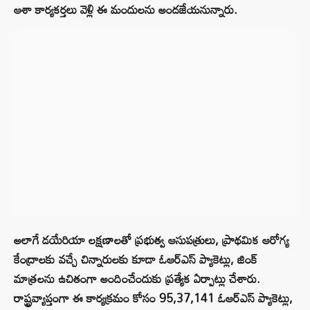
ఆశా కార్యకర్తలు వెళ్లి ఈ మందులను అందజేయనున్నారు.
అలాగే డయేరియా లక్షణాలతో ప్రభుత్వ ఆసుపత్రులు, ప్రాథమిక ఆరోగ్య
కేంద్రాలకు వచ్చే చిన్నారులకు కూడా ఓఆర్ఎస్ ప్యాకెట్లు, జింక్
మాత్రలను ఉచితంగా అందించేందుకు ప్రత్యేక ఏర్పాట్లు చేశారు.
రాష్ట్రవ్యాప్తంగా ఈ కార్యక్రమం కోసం 95,37,141 ఓఆర్ఎస్ ప్యాకెట్లు,