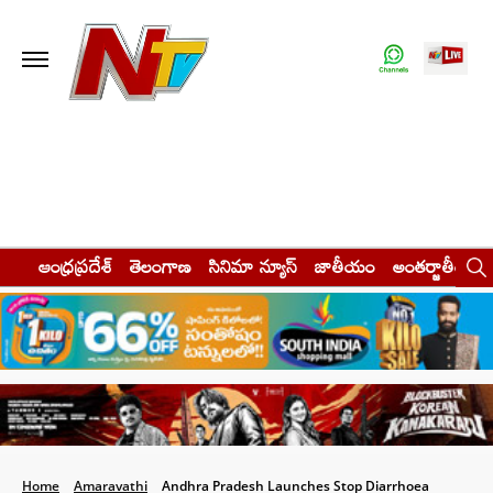
ఆంధ్రప్రదేశ్
తెలంగాణ
సినిమా న్యూస్
జాతీయం
అంతర్జాతీయం
Home
Amaravathi
Andhra Pradesh Launches Stop Diarrhoea