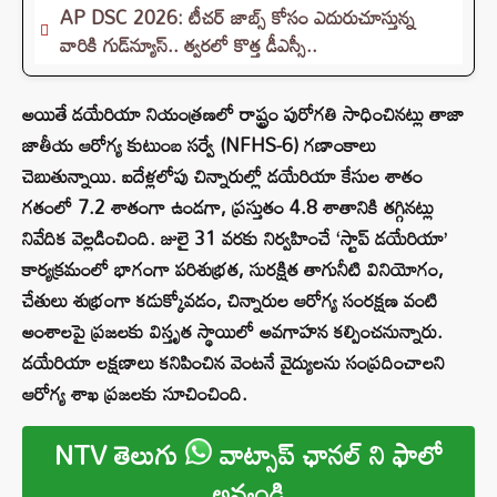
AP DSC 2026: టీచర్ జాబ్స్ కోసం ఎదురుచూస్తున్న
వారికి గుడ్‌న్యూస్.. త్వరలో కొత్త డీఎస్సీ..
అయితే డయేరియా నియంత్రణలో రాష్ట్రం పురోగతి సాధించినట్లు తాజా
జాతీయ ఆరోగ్య కుటుంబ సర్వే (NFHS-6) గణాంకాలు
చెబుతున్నాయి. ఐదేళ్లలోపు చిన్నారుల్లో డయేరియా కేసుల శాతం
గతంలో 7.2 శాతంగా ఉండగా, ప్రస్తుతం 4.8 శాతానికి తగ్గినట్లు
నివేదిక వెల్లడించింది. జులై 31 వరకు నిర్వహించే ‘స్టాప్ డయేరియా’
కార్యక్రమంలో భాగంగా పరిశుభ్రత, సురక్షిత తాగునీటి వినియోగం,
చేతులు శుభ్రంగా కడుక్కోవడం, చిన్నారుల ఆరోగ్య సంరక్షణ వంటి
అంశాలపై ప్రజలకు విస్తృత స్థాయిలో అవగాహన కల్పించనున్నారు.
డయేరియా లక్షణాలు కనిపించిన వెంటనే వైద్యులను సంప్రదించాలని
ఆరోగ్య శాఖ ప్రజలకు సూచించింది.
NTV తెలుగు
వాట్సాప్ ఛానల్ ని ఫాలో
అవ్వండి