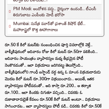
PM Modi: ఆందోళన వద్దు.. ధైర్యంగా ఉండండి.. టీఎంసీ
తిరుగుబాటు ఎంపీలకు మోడీ భరోసా
Mumbai: సునేత్ర పవార్‌తో ప్రశాంత్ కిషోర్ భేటీ..
మహారాష్ట్రలో కొత్త ఊహాగానాలు
రూ.50 కే కిలో మటన్‌కు సంబంధించిన పూర్తి వివరాల్లోకి వెళ్తే..
వాల్మీకిపురంలో ఆదివారం రోజు కిలో మటన్ రూ.50గా పలికింది..
ఆదివారం సాయంత్రం వ్యాపారస్తుల మధ్య తీవ్రమైన పోటీ
నెలకొనడంతో.. ఇలా విక్రయాలు జరిగినట్టు తెలుస్తోంది..
వాల్మీకిపురంలోని గాంధీ బస్టాండ్‌ వద్ద ఉన్న ఓ మాంస విక్రయదారుడు
మొదట కిలో మటన్‌ రూ.300గా విక్రయించాడు.. అయితే, ఇతర
వ్యాపారస్తులు పోటీపడంతో.. అది కాస్తా రూ.200.. ఆ తర్వాత
రూ.100.. ఇలా కిందకు దిగుతూ వచ్చింది.. చివరకు ఓ
దుకాణాదారుడైతే కేవలం రూ.50కే కిలో మటన్‌ అంటూ.. విక్రయాలు
సాగించాడట.. ఇలా వ్యాపారస్తులు పోటీ పడి.. చివరకు కిలో రూ.50కే