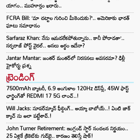
యాగం.. ముహూర్తం ఖరారు..
FCRA Bill: ‘మా చట్టాల గురించి మీకెందుకు?’.. అమెరికాకు భారత్
ఘాటు సమాధానం
Sarfaraz Khan: నేను ఇమడలేకపోతున్నాను.. కానీ పోరాడతా’..
సర్ఫరాజ్ పోస్ట్ వైరల్.. అసలు అర్థం ఇదేనా?
Jantar Mantar: జంతర్ మంతర్‌లో నిరసనలు అవసరమా? ఢిల్లీ
హైకోర్టు ప్రశ్న
ట్రెండింగ్‌
7500mAh బ్యాటరీ, 6.9 అంగుళాల 120Hz డిస్‌ప్లే, 45W ఫాస్ట్
ఛార్జింగ్‌తో REDMI 17 5G లాంచ్..!
Will Jacks: సూపర్‌మ్యాన్ ఫీల్డింగ్.. అయ్యా బాబోయ్..! ఏంటి జాక్
క్యాచ్ ను అలా పట్టేశావ్.!
John Turner Retirement: ఇంగ్లండ్ స్టార్ సంచలన నిర్ణయం..
25 ఏళ్లకే క్రికెట్‌కు గుడ్‌బై.. కారణం తెలిస్తే షాక్!