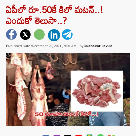
ఏపీలో రూ.50కే కిలో మటన్..!
ఎందుకో తెలుసా..?
Published Date :December 20, 2021 ,
9:04 AM
By
Sudhakar Ravula