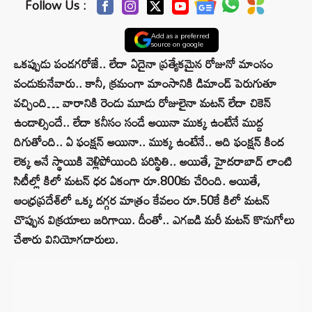
Follow Us :
Add as a preferred
source on google
ఒకప్పుడు పండగరోజే.. లేదా ఏదైనా ప్రత్యేకమైన రోజునో మాంసం
వండుకునేవారు.. కానీ, క్రమంగా మాంసానికి డిమాండ్‌ పెరుగుతూ
వచ్చింది… వారానికి రెండు మూడు రోజులైనా మటన్‌ లేదా చికెన్‌
ఉండాల్సిందే.. లేదా కనీసం సండే అయినా ముక్క ఉంటేనే ముద్ద
దిగుతోంది.. ఏ ఫంక్షన్‌ అయినా.. ముక్క ఉంటేనే.. అది ఫంక్షన్‌ కింద
లెక్క అనే స్థాయికి వెళ్లిపోయింది పరిస్థితి.. అయితే, హైదరాబాద్‌ లాంటి
సిటీల్లో కిలో మటన్‌ ధర ఏకంగా రూ.800కు చేరింది. అయితే,
ఆంధ్రప్రదేశ్‌లో ఒక్క దగ్గర మాత్రం కేవలం రూ.50కే కిలో మటన్‌
చొప్పున విక్రయాలు జరిగాయి. దీంతో.. ఎగబడి మరీ మటన్‌ కొనుగోలు
చేశారు వినియోగదారులు.