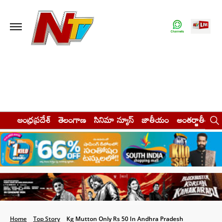
ఆంధ్రప్రదేశ్
తెలంగాణ
సినిమా న్యూస్
జాతీయం
అంతర్జాతీయం
Home
Top Story
Kg Mutton Only Rs 50 In Andhra Pradesh