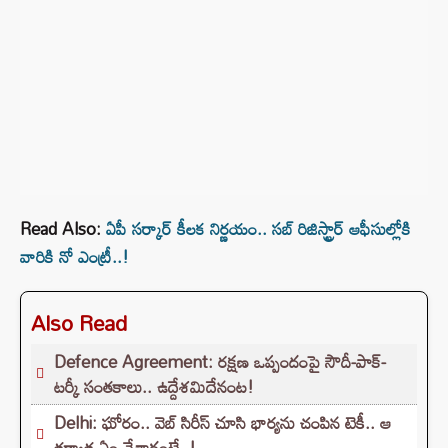
Read Also:
ఏపీ సర్కార్‌ కీలక నిర్ణయం.. సబ్‌ రిజిస్ట్రార్‌ ఆఫీసుల్లోకి
వారికి నో ఎంట్రీ..!
Also Read
Defence Agreement: రక్షణ ఒప్పందంపై సౌదీ-పాక్-
టర్కీ సంతకాలు.. ఉద్దేశమిదేనంట!
Delhi: ఘోరం.. వెబ్ సిరీస్ చూసి భార్యను చంపిన టెకీ.. ఆ
తర్వాత ఏం చేశాడంటే..!