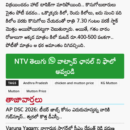
విక్రయించడం హాట్ టాపిక్‌గా మారిపోయింది.. కొనుగోలుదారులు
సైతం పోటీ పడడం.. ఒక్కొక్కరు కిలో, రెండు కిలోలు, ఐదు నుంచి పది
కిలోల వరకు కొనుగోలు చేయడంతో రాత్రి 7.30 గంటల వరకే స్టాక్‌
మొత్తం అయిపోయినట్టుగా చెబుతున్నారు. అయితే, గతం వారం
రోజులుగా అక్కడ మాత్రం కిలో మటన్ రూ.400-500 పలకగా..
పోటీతో మాత్రం ఆ ధర అమాంతం దిగివచ్చింది.
NTV తెలుగు
వాట్సాప్ ఛానల్ ని ఫాలో
అవ్వండి
TAGS
Andhra Pradesh
chicken and mutton price
KG Mutton
Mutton
Mutton Price
తాజావార్తలు
AP DSC 2026: టీచర్ జాబ్స్ కోసం ఎదురుచూస్తున్న వారికి
గుడ్‌న్యూస్.. త్వరలో కొత్త డీఎస్సీ..
Varuna Yagam: నాగార్జున సాగ‌ర్‌లో సీఎం రేవంత్ రెడ్డి వరుణ