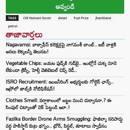
అవ్వండి
TAGS
CM Hemant Soren
diesel
Fuel Price
Jharkhand
petrol
తాజావార్తలు
Nagavamsi: బాక్సాఫీస్ కలెక్షన్లపై నాగవంశీ బాంబ్.. ఐటీ వాళ్లకి
అసలు లెక్కలన్నీ తెలుసట!
Vegetable Chips: బయట ఫుడ్స్‌కి గుడ్‌బై.. ఇంట్లోనే చుక్క నూనె
లేకుండా క్రిస్పీ, హెల్తీ వెజిటెబుల్ చిప్స్ రెడీ..
ISRO Recruitment: ఇంజనీరింగ్‌ అభ్యర్థులకు గోల్డెన్‌ ఛాన్స్..
ఇస్రోలో జాబ్స్‌కి నోటిఫికేషన్!
Clothes Smell: వర్షాకాలంలో బట్టల నుంచి దుర్వాసనా.? ఈ
సింపుల్ చిట్కాలతో చెక్ పెట్టండి ఇలా.!
Fazilka Border Drone Arms Smuggling: ఫాజిల్కా సరిహద్దు
వద్ద పాకిస్థాన్ కుట్ర భగ్నం.. డ్రోన్, పిస్టల్, తూటాలు స్వాధీనం