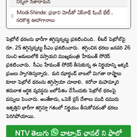
నిర్మలా సీతారామన్
Modi-Shinde: ప్రధాని మోడీతో ఏక్‌నాథ్ షిండే భేటీ..
సరికొత్త ఊహాగానాలు
పెట్రోల్ ధ‌ర‌ల‌ను భారీగా త‌గ్గిస్తున్న‌ట్టు ప్ర‌క‌టించింది. లీట‌ర్ పెట్రోల్‌పై
రూ. 25 త‌గ్గిస్తున్న‌ట్టు సీఎం ప్ర‌క‌టించారు. త‌గ్గించిన ధ‌ర‌లు జ‌న‌వ‌రి 26
నుంచి అమ‌లులోకి వ‌స్తాయ‌ని ముఖ్య‌మంత్రి హేమంత్ సోరెన్
ప్ర‌క‌టించారు. సీఎం హేమంత్ సోరెన్ తీసుకున్న ఈ నిర్ణ‌యాన్ని అక్క‌డి
ప్ర‌జ‌లు స్వాగ‌తిస్తున్నారు. మ‌రి ఝార్ఖండ్ బాట‌లో మిగ‌తా రాష్ట్రాలు
కూడా పెట్రోల్ ధ‌ర‌ల‌ను త‌గ్గిస్తాయా చూడాలి. క‌రోనా మ‌హ‌మ్మారి
త‌రువాత ఆర్థిక వ్య‌వ‌స్థ‌ను బ‌లోపేతం చేసేందుకు పెట్రోల్ ధ‌ర‌ల‌పై
ప‌న్నులు పెంచారు. అంతేకాదు, ఒపెక్ ప్లస్ దేశాలు ముడి చ‌మురు
ఉత్ప‌త్తిని భారీగా త‌గ్గిస్తూ గ‌తంలో నిర్ణ‌యం తీసుకోవ‌డంతో ధ‌ర‌లు
పెరిగిపోయాయి.
NTV తెలుగు
వాట్సాప్ ఛానల్ ని ఫాలో