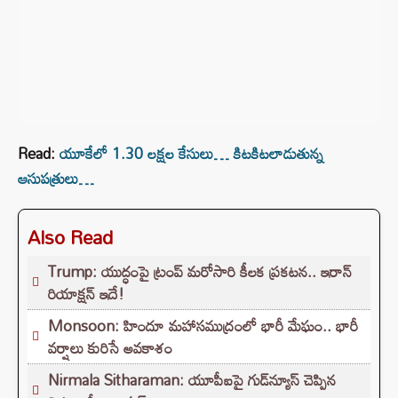
Read:
యూకేలో 1.30 ల‌క్ష‌ల కేసులు… కిట‌కిట‌లాడుతున్న
ఆసుప‌త్రులు…
Also Read
Trump: యుద్ధంపై ట్రంప్ మరోసారి కీలక ప్రకటన.. ఇరాన్‌
రియాక్షన్ ఇదే!
Monsoon: హిందూ మహాసముద్రంలో భారీ మేఘం.. భారీ
వర్షాలు కురిసే అవకాశం
Nirmala Sitharaman: యూపీఐపై గుడ్‌న్యూస్ చెప్పిన