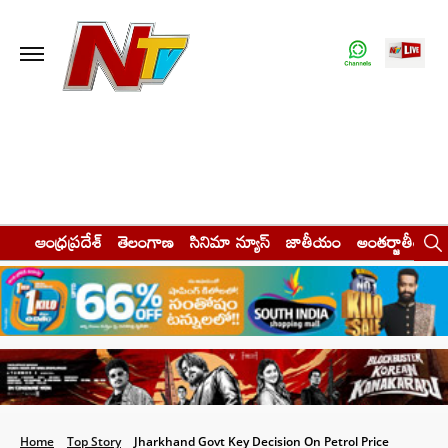
ఆంధ్రప్రదేశ్
తెలంగాణ
సినిమా న్యూస్
జాతీయం
అంతర్జాతీయం
Home
Top Story
Jharkhand Govt Key Decision On Petrol Price