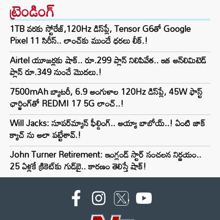
ట్రెండింగ్‌
1TB వరకు స్టోరేజ్,120Hz డిస్‌ప్లే, Tensor G6తో Google
Pixel 11 సిరీస్.. లాంచ్⁭కు ముందే ధరలు లీక్.!
Airtel యూజర్లకు షాక్.. రూ.299 ప్లాన్ నిలిపివేత.. ఇక అన్‌లిమిటెడ్
ప్లాన్ రూ.349 నుంచే మొదలు.!
7500mAh బ్యాటరీ, 6.9 అంగుళాల 120Hz డిస్‌ప్లే, 45W ఫాస్ట్
ఛార్జింగ్‌తో REDMI 17 5G లాంచ్..!
Will Jacks: సూపర్‌మ్యాన్ ఫీల్డింగ్.. అయ్యా బాబోయ్..! ఏంటి జాక్
క్యాచ్ ను అలా పట్టేశావ్.!
John Turner Retirement: ఇంగ్లండ్ స్టార్ సంచలన నిర్ణయం..
25 ఏళ్లకే క్రికెట్‌కు గుడ్‌బై.. కారణం తెలిస్తే షాక్!