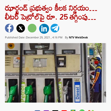
ఝార్ఖండ్ ప్ర‌భుత్వం కీల‌క నిర్ణ‌యం…
లీటర్ పెట్రోల్‌పై రూ. 25 త‌గ్గింపు…
Published Date :December 29, 2021 ,
4:16 PM
By
NTV WebDesk