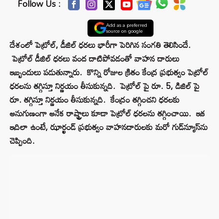
Follow Us :
Add as a preferred
source on google
దేశంలో పెట్రోల్‌, డీజిల్ ధ‌ర‌లు భారీగా పెరిగిన సంగ‌తి తెలిసిందే.
పెట్రోల్ డీజిల్ ధ‌ర‌లు వంద దాటిపోవ‌డంతో వాహ‌న దారులు
ఇబ్బందులు ప‌డుతున్నారు. కొన్ని రోజుల క్రితం కేంద్ర ప్ర‌భుత్వం పెట్రోల్
ధ‌ర‌ల‌ను త‌గ్గిస్తూ నిర్ణ‌యం తీసుకున్న‌ది. పెట్రోల్ పై రూ. 5, డిజిల్ పై
రూ. త‌గ్గిస్తూ నిర్ణ‌యం తీసుకున్న‌ది. కేంద్రం త‌గ్గించ‌ని ధ‌ర‌ల‌కు
అనుగుణంగా అనేక రాష్ట్రాలు కూడా పెట్రోల్ ధ‌ర‌ల‌ను త‌గ్గించాయి. ఇక
ఇదిలా ఉంటే, ఝార్ఖండ్ ప్ర‌భుత్వం వాహ‌న‌దారుల‌కు మ‌రో గుడ్‌న్యూస్‌ను
చెప్పింది.