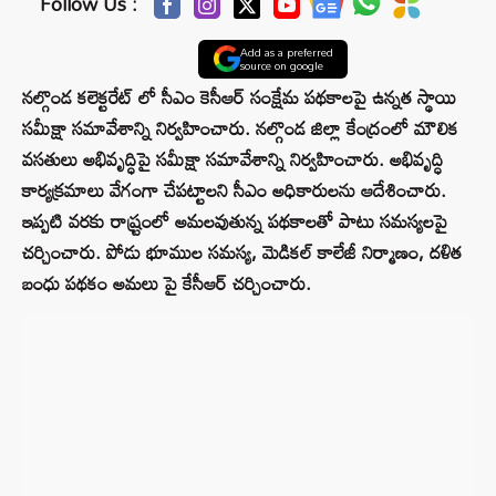
Follow Us :
Add as a preferred
source on google
నల్గొండ కలెక్టరేట్ లో సీఎం కెసీఆర్ సంక్షేమ పథకాలపై ఉన్నత స్థాయి
సమీక్షా సమావేశాన్ని నిర్వహించారు. నల్గొండ జిల్లా కేంద్రంలో మౌలిక
వసతులు అభివృద్ధిపై సమీక్షా సమావేశాన్ని నిర్వహించారు. అభివృద్ధి
కార్యక్రమాలు వేగంగా చేపట్టాలని సీఎం అధికారులను ఆదేశించారు.
ఇప్పటి వరకు రాష్ర్టంలో అమలవుతున్న పథకాలతో పాటు సమస్యలపై
చర్చించారు. పోడు భూముల సమస్య, మెడికల్‌ కాలేజీ నిర్మాణం, దళిత
బంధు పథకం అమలు పై కేసీఆర్‌ చర్చించారు.