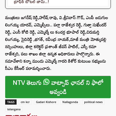
ట్రాఫిక్ టోటల్ జామ్..!
మంత్రులు జగదీష్ రెడ్డి,హరీష్ రావు, వి.శ్రీనివాస్ గౌడ్, ఎంపీ బడుగుల
లింగయ్య యాదవ్, ఎమ్మెల్సీలు.. పల్లా రాజేశ్వర రెడ్డి, గుత్తా సుఖేందర్
రెడ్డి, ఎంసీ కోటి రెడ్డి, ఎమ్మెల్యే లు కంచర్ల భూపాల్ రెడ్డి,చిరుమర్తి
లింగయ్య, సైదిరెడ్డి ,భగత్, రవీంద్ర నాయక్,మాజీ మంత్రి మోత్కుపల్లి
నర్సింహులు, జిల్లా కలెక్టర్ ప్రశాంత్ జీవన్ పాటిల్, ఎస్పీ రమా
రాజేశ్వరి, పలు శాఖల జిల్లా ఉన్నత అధికారులు పాల్గొన్నారు. ఈ
సమావేశాని కన్నా ముందు ఎమ్మెల్యే గాదరి కిశోర్‌ కుటుంబ సభ్యులను
సీఎం కేసీఆర్‌ పరామర్శించారు.
NTV తెలుగు
వాట్సాప్ ఛానల్ ని ఫాలో
అవ్వండి
TAGS
cm kcr
Gadari Kishore
Nallagonda
political news
telangana