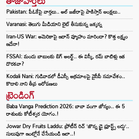
తాజావార్తలు
Pakistan: పీఓకేపై వార్తలు.. అల్ జజీరాపై పాకిస్తాన్ ఆంక్షలు..
Varanasi: తెలుగు మీడియాని లైట్ తీసుకున్న జక్కన్న
Iran-US War: అమెరికాపై ఇరాన్ వ్యూహం మారిందా? కొత్త లక్ష్యం
ఇదేనా!
FSSAI: మందు బాబులకు బిగ్ అలర్ట్.. ఈ విస్కీ, రమ్ బాటిళ్లు ఇక
దొరకవా?
Kodali Nani: గుడివాడలో డీఎస్సీ అక్రమాలపై వైసీపీ సమావేశం..
కొడాలి నాని తీవ్ర ఆరోపణలు
ట్రెండింగ్‌
Baba Vanga Prediction 2026: బాబా వంగా జోస్యం.. ఈ 5
రాశులకు కోటీశ్వర యోగం.!
Jowar Dry Fruits Laddu: ప్రోటీన్ రిచ్ ‘జొన్న డ్రై ఫ్రూప్ట్స్ లడ్డు’..
సులువుగా ఇంట్లోనే చేసేయండి ఇలా..!