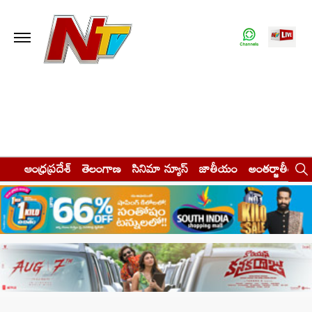
ఆంధ్రప్రదేశ్
తెలంగాణ
సినిమా న్యూస్
జాతీయం
అంతర్జాతీయం