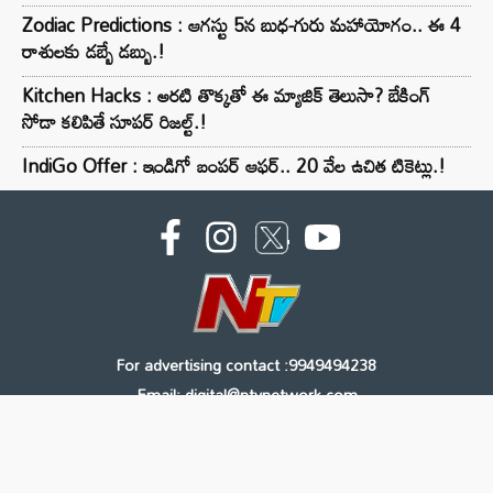
Zodiac Predictions : ఆగస్టు 5న బుధ-గురు మహాయోగం.. ఈ 4
రాశులకు డబ్బే డబ్బు.!
Kitchen Hacks : అరటి తొక్కతో ఈ మ్యాజిక్ తెలుసా? బేకింగ్
సోడా కలిపితే సూపర్ రిజల్ట్.!
IndiGo Offer : ఇండిగో బంపర్ ఆఫర్.. 20 వేల ఉచిత టికెట్లు.!
For advertising contact :9949494238
Email: digital@ntvnetwork.com
Copyright © 2000 - 2026 - NTV
About Us
Contact Us
Privacy Policy
Terms & Conditions