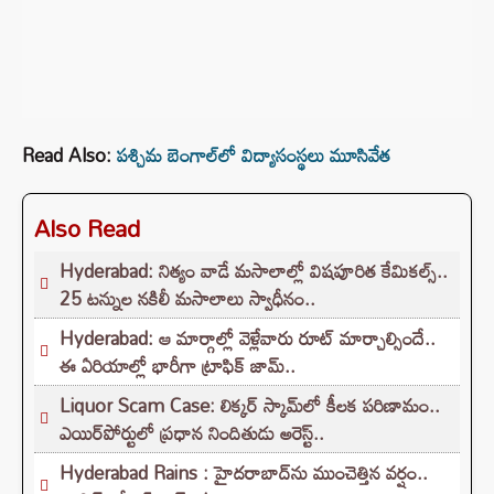
Read Also:
పశ్చిమ బెంగాల్‌లో విద్యాసంస్థలు మూసివేత
Also Read
Hyderabad: నిత్యం వాడే మసాలాల్లో విషపూరిత కేమికల్స్..
25 టన్నుల నకిలీ మసాలాలు స్వాధీనం..
Hyderabad: ఆ మార్గాల్లో వెళ్లేవారు రూట్ మార్చాల్సిందే..
ఈ ఏరియాల్లో భారీగా ట్రాఫిక్ జామ్..
Liquor Scam Case: లిక్కర్ స్కామ్‌లో కీలక పరిణామం..
ఎయిర్‌పోర్టులో ప్రధాన నిందితుడు అరెస్ట్..
Hyderabad Rains : హైదరాబాద్‌ను ముంచెత్తిన వర్షం..