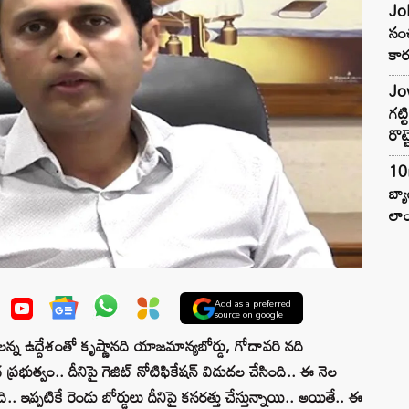
Joh
సంచ
కార
Jow
గట్
రొట్
10
బ్
లాం
Add as a preferred
source on google
లన్న ఉద్దేశంతో కృష్ణానది యాజమాన్యబోర్డు, గోదావరి నది
ప్రభుత్వం.. దీనిపై గెజిట్‌ నోటిఫికేషన్‌ విడుదల చేసింది.. ఈ నెల
 ఇప్పటికే రెండు బోర్డులు దీనిపై కసరత్తు చేస్తున్నాయి.. అయితే.. ఈ