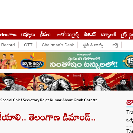
తెలంగాణ
రివ్యూలు
క్రీడలు
ఆటోమొబైల్స్
బిజినెస్‌
టెక్నాలజీ
లైఫ్ స్టై
e Record
OTT
Chairman's Desk
స్టడీ & జాబ్స్
భక్తి
త
 Special Chief Secretary Rajat Kumar About Grmb Gazette
ేయాలి.. తెలంగాణ డిమాండ్..
Tra
ఒక
Tar