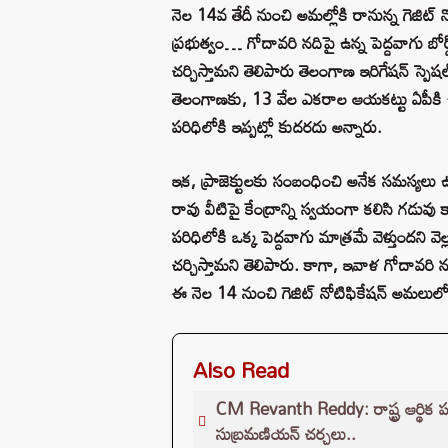
నెల 14వ తేదీ నుంచి అమల్లోకి రానున్న గెజి
ప్రభుత్వం… గోదావరి నదిపై ఉన్న పెద్దవాగు బోర
చర్చిస్తామని తెలిపారు తెలంగాణ ఇరిగేషన్ స్పెష
తెలంగాణకు, 13 వేల ఎకరాల ఆయకట్టు ఏపీకి ఉంద
పరిధిలోకి ఇప్పట్లో కుదరదు అన్నారు.
ఇక, ప్రాజెక్టులకు సంబంధించి అనేక సమస్యలు ఉన
రావు వీటిపై కేంద్రాన్ని స్వయంగా కలిసి గడువు 
పరిధిలోకి ఒక్క పెద్దవాగు మాత్రమే వెళ్తుందని
చర్చిస్తామని తెలిపారు. కాగా, ఇవాళ గోదావరి
ఈ నెల 14 నుంచి గెజిట్‌ నోటిఫికేషన్‌ అమలులో
Also Read
CM Revanth Reddy: రాష్ట్ర ఆర్థిక పరి
సుబ్రమణియన్ చర్చలు..