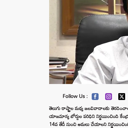
Follow Us :
తెలుగు రాష్ట్రాల మధ్య జలవివాదాలకు తెరదించా
యాజమాన్య బోర్డుల పరిధిని నిర్ణయించింది కేంద్ర 
14వ తేదీ నుంచి అమలు చేయాలని నిర్ణయించింది..