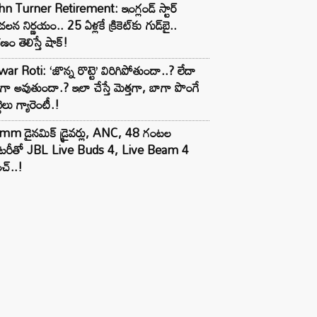
n Turner Retirement: ఇంగ్లండ్ స్టార్
లన నిర్ణయం.. 25 ఏళ్లకే క్రికెట్‌కు గుడ్‌బై..
ణం తెలిస్తే షాక్!
ar Roti: ‘జొన్న రొట్టె’ విరిగిపోతుందా..? లేదా
టిగా అవుతుందా.? ఇలా చేస్తే మెత్తగా, బాగా పొంగే
టెలు గ్యారెంటీ.!
mm డైనమిక్ డ్రైవర్లు, ANC, 48 గంటల
యాటరీతో JBL Live Buds 4, Live Beam 4
చ్..!