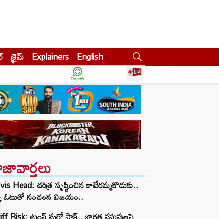
ల్
క్రైమ్
Explainers
English
ాజావార్తలు
vis Head: చరిత్ర సృష్టించిన కాటేరమ్మకొడుకు..
్క ఓటుతో సంచలన విజయం..
iff Risk: ట్రంప్ మరో షాక్.. భారత వస్తువులపై