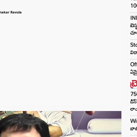
100
hakar Ravula
IN
టెస్
చూడ
Sto
విద
Off
ఏమై
ట్
75
డిస
లాం
Wil
బాబ