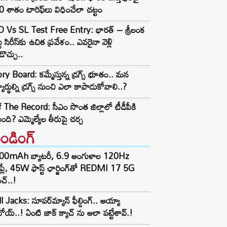
 శాతం టారిఫ్‌లు విధించేలా చట్టం
D Vs SL Test Free Entry: భారత్ – శ్రీలంక
టు సిరీస్‌కు ఉచిత ప్రవేశం.. ఎవరైనా వెళ్లి
ొచ్చు..
ry Board: కమ్మేస్తున్న డ్రగ్స్ భూతం.. మన
్యార్థుల్ని డ్రగ్స్ నుంచి ఎలా కాపాడుకోవాలి..?
 The Record: సీఎం సొంత జిల్లాలో టీడీపీకి
ంది? ఎమ్మెల్యేల తీరుపై చర్చ
రెండింగ్‌
00mAh బ్యాటరీ, 6.9 అంగుళాల 120Hz
్‌ప్లే, 45W ఫాస్ట్ ఛార్జింగ్‌తో REDMI 17 5G
చ్..!
l Jacks: సూపర్‌మ్యాన్ ఫీల్డింగ్.. అయ్యా
ోయ్..! ఏంటి జాక్ క్యాచ్ ను అలా పట్టేశావ్.!