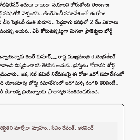
ట్ నోటిఫికేషన్ అమలు వాయిదా వేయాలని కోరుతోంది తెలంగాణ
్డ్ పరిధిలోకి వెళ్తుందని.. జీఆర్‌ఎంబీ సమావేశంలో ఈ రోజు
ల్ చీఫ్ సెక్రటరీ రజత్ కుమార్.. పెద్దవాగు పరిధిలో 2 వేల ఎకరాలు
న్న ఆయన.. ఏపీ కోరుతున్నట్టుగా మిగతా ప్రాజెక్టులు బోర్డ్
్నాయన్నారు రజత్‌ కుమార్… రాష్ట్ర ముఖ్యమంత్రి కె.చంద్రశేఖర్
కావాలని విన్నవించారని తెలిపిన ఆయన.. ప్రస్తుతం గోదావరి బోర్డ్
 వెల్లడించారు.. ఇక, సబ్ కమిటీ నివేదికలపై ఈ రోజు జరిగే సమావేశంలో
 నది యాజమాన్య బోర్డు సమావేశంలో జరగనున్న సంగతి తెలిసిందే..
కి తేవాలన్న ప్రయత్నాలకు ప్రాధాన్యత సంతరించుకుంది.
స్థితిని మార్చేలా వ్యూహం.. సీఎం రేవంత్, అరవింద్