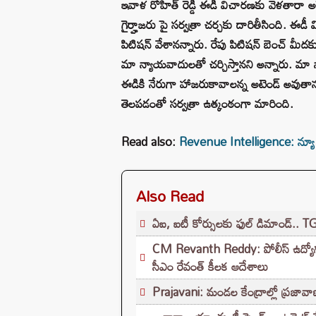
ఇవాళ రోహిత్‌ రెడ్డి ఈడీ విచారణకు వెళతారా అన
గైర్హాజరు పై సర్వత్రా చర్చకు దారితీసింది. ఈడీ 
పిటిషన్ వేశానన్నారు. రేపు పిటిషన్ బెంచ్ మీద
మా న్యాయవాదులతో చర్చిస్తానని అన్నారు. మా న్యా
ఈడికి నేరుగా హాజరుకావాలన్న అటెండ్ అవుతాను..
తెలపడంతో సర్వత్రా ఉత్కంఠంగా మారింది.
Read also:
Revenue Intelligence: న్యూ ఇయర
Also Read
ఏఐ, ఐటీ కోర్సులకు ఫుల్ డిమాండ్.. T
CM Revanth Reddy: పోలీస్ ఉద్యోగ పరీ
సీఎం రేవంత్ కీలక ఆదేశాలు
Prajavani: మండల కేంద్రాల్లో ప్రజావాణి