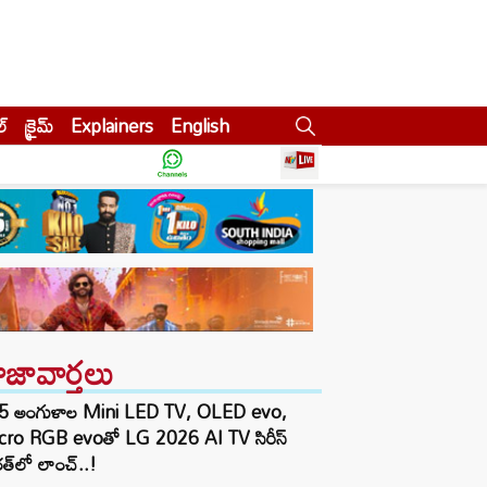
ల్
క్రైమ్
Explainers
English
ాజావార్తలు
5 అంగుళాల Mini LED TV, OLED evo,
cro RGB evoతో LG 2026 AI TV సిరీస్
త్‌లో లాంచ్..!