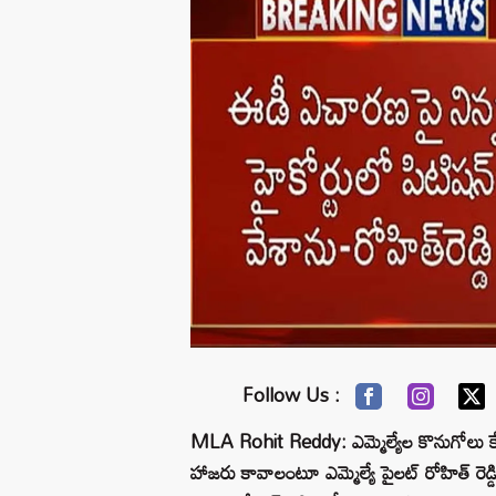
Follow Us :
MLA Rohit Reddy: ఎమ్మెల్యేల కొనుగోలు కేస
హాజరు కావాలంటూ ఎమ్మెల్యే పైలట్ రోహిత్ రెడ్