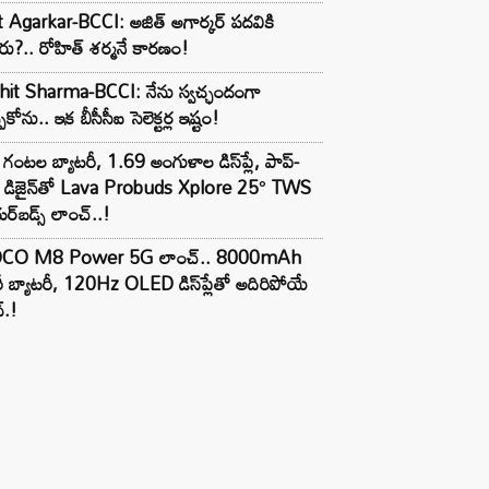
t Agarkar-BCCI: అజిత్ అగార్కర్ పదవికి
ు?.. రోహిత్ శర్మనే కారణం!
hit Sharma-BCCI: నేను స్వచ్ఛందంగా
పుకోను.. ఇక బీసీసీఐ సెలెక్టర్ల ఇష్టం!
గంటల బ్యాటరీ, 1.69 అంగుళాల డిస్‌ప్లే, పాప్-
్ డిజైన్‌తో Lava Probuds Xplore 25° TWS
్‌బడ్స్ లాంచ్..!
CO M8 Power 5G లాంచ్.. 8000mAh
ీ బ్యాటరీ, 120Hz OLED డిస్‌ప్లేతో అదిరిపోయే
్.!