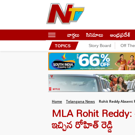
వార్తలు
సినిమాలు
ఆంధ్రప్రదేశ్
Story Board
Off Th
TOPICS
Home
Telangana News
Rohit Reddy Absent F
MLA Rohit Reddy: ఈడ
ఇచ్చిన రోహిత్ రెడ్డి