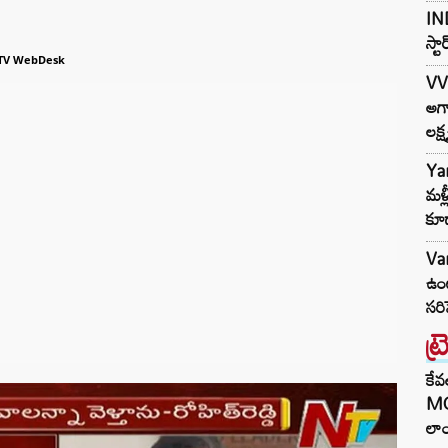
IND
స్ట
TV WebDesk
VV
అగా
లక్ష
Ya
మళ్
కూడ
Var
ఉంట
సరి
ట్
కేవ
MG
లాం