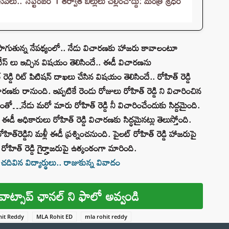
.. సెప్టెంబర్ 1 తర్వాత బిల్లులు చెల్లించొద్దు: మంత్రి శ్రీధర్
కొనసాగుతున్న నేపథ్యంలో.. నేడు విచారణకు హాజరు కావాలంటూ
నోటీస్ లు ఇచ్చిన విషయం తెలిసిందే.. ఈడీ విచారణను
రెడ్డి రిట్ పిటిషన్ దాఖలు చేసిన విషయం తెలిసిందే.. రోహిత్ రెడ్డి
రణకు రానుంది. ఇప్పటికే రెండు రోజులు రోహిత్ రెడ్డి ని విచారించిన
…నేడు మరో మారు రోహిత్ రెడ్డి నీ విచారించేందుకు సిద్దమైంది.
ీ అధికారులు రోహిత్ రెడ్డి విచారణకు సిద్ధమైనట్లు తెలుస్తోంది.
ెడ్డిని మళ్లీ ఈడీ ప్రశ్నించనుంది. పైలట్‌ రోహిత్ రెడ్డి హాజరుపై
ోహిత్ రెడ్డి గైర్హాజరుపై ఉత్కంఠంగా మారింది.
విన విద్యార్థులు.. రాజుకున్న వివాదం
వాట్సాప్ ఛానల్ ని ఫాలో అవ్వండి
hit Reddy
MLA Rohit ED
mla rohit reddy