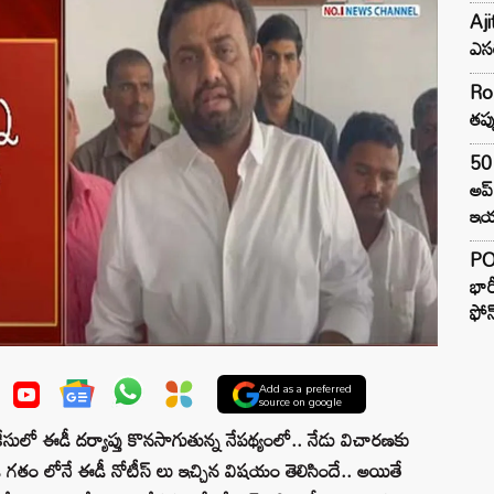
Aji
ఎసర
Ro
తప్
50 
అప
ఇయర
PO
భార
ఫోన
Add as a preferred
source on google
ులో ఈడీ దర్యాప్తు కొనసాగుతున్న నేపథ్యంలో.. నేడు విచారణకు
డి గతం లోనే ఈడీ నోటీస్ లు ఇచ్చిన విషయం తెలిసిందే.. అయితే