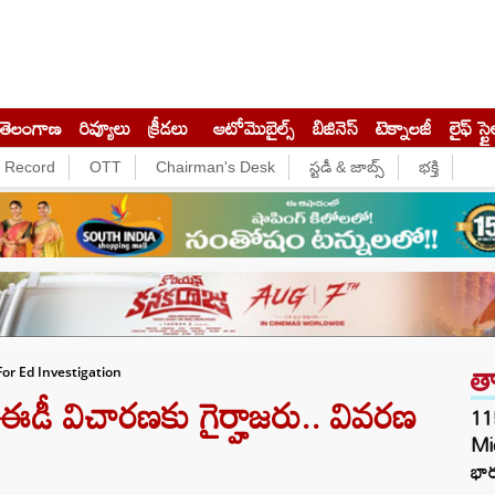
తెలంగాణ
రివ్యూలు
క్రీడలు
ఆటోమొబైల్స్
బిజినెస్‌
టెక్నాలజీ
లైఫ్ స్టై
e Record
OTT
Chairman's Desk
స్టడీ & జాబ్స్
భక్తి
త
or Ed Investigation
ీ విచారణకు గైర్హాజరు.. వివరణ
11
Mi
భార