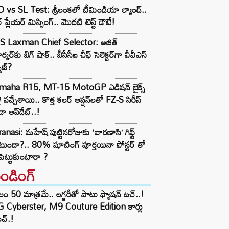
 vs SL Test: శ్రీలంకలో టీమిండియా ల్యాండ్..
ార్ ప్లేయర్ మిస్సింగ్.. మొదటి టెస్ట్ డౌటే!
S Laxman Chief Selector: అజిత్
ర్కర్‌కు బిగ్ షాక్.. బీసీసీఐ చీఫ్ సెలెక్టర్‌గా వీవీఎస్
్మణ్?
maha R15, MT-15 MotoGP ఎడిషన్ బైక్స్
లీ వచ్చేశాయి.. కొత్త కలర్ ఆప్షన్‌లతో FZ-S సిరీస్
ా అప్‌డేట్..!
anasi: మహేష్ పుట్టినరోజుకు ‘వారణాసి’ గిఫ్ట్
ుందా?.. 80% షూటింగ్ పూర్తయినా పోస్టర్ తో
పెట్టుకుంటారా ?
రెండింగ్‌
లం 50 మాత్రమే.. లగ్జరీతో పాటు ఫ్యాషన్ టచ్..!
 Cyberster, M9 Couture Edition కార్లు
చ్.!