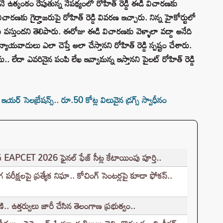
ే ఉత్కంఠం రేపుతున్న నేపథ్యంలో రోహిత్‌ రెడ్డి ఈడీ విచారణకు
విచారణకు గైర్హాజరుపై రోహిత్ రెడ్డి వివరణ ఇచ్చారు. నిన్న హైకోర్టులో
కు వస్తుందని తెలిపారు. ఈరోజు ఈడి విచారణకు వెళ్ళాలా వద్దా అనేది
యవాదులు ఎలా చెప్తే అలా చేస్తానని రోహిత్‌ రెడ్డి స్పష్టం చేశారు.
 లేదా ఎవరినైన పంపి లేఖ ఇవ్వామన్న ఇస్తానని పైలట్‌ రోహిత్‌ రెడ్డి
్ సెలబ్రేషన్స్.. రూ.50 కోట్ల విలువైన డ్రగ్స్ స్వాధీనం
G EAPCET 2026 ఫైనల్ ఫేజ్ సీట్ల కేటాయింపు పూర్తి..
క్షలపై ప్రత్యేక నిఘా.. కోచింగ్ సెంటర్లపై కూడా ఫోకస్..
.. ఉత్తర్వులు జారీ చేసిన తెలంగాణ ప్రభుత్వం..