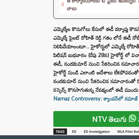
ఆ కార్యాలయాలకు టీ ఫైబర్ ఇంటర్నెట్ సేవలు
బాబు
ఎమ్మెల్యేల కొనుగోలు కేసులో ఈడీ దర్యాప్తు 
ఎమ్మెల్యే పైలట్ రోహిత్ రెడ్డి గతం లోనే ఈడీ 
నిలిపివేయాలంటూ.. హైకోర్టులో‌ ఎమ్మెల్యే రోహిత్ 
పిటిషన్ బుధవారం (రేపు 28న) హైకోర్ట్ లో విచా
ఈడీ, నందకుమార్ నుంచి సేకరించిన సమాచారంతో
హైకోర్ట్ నుండి ఎలాంటి ఆదేశాలు లేకపోవడంతో ఈడ
నందకుమార్ నుంచి సేకరించిన సమాచారంతో రోహిత్‌ర
సస్పెన్స్ కొనసాగుతున్న నేపథ్యంలో ఈడీ ముందు ర
Namaz Controversy: క్యాంపస్‌లో నమాజ్ చది
NTV తెలుగు
TAGS
ED
ED Investigation
MLA Pilot Ro