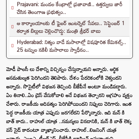
Prajavani: మండల కేంద్రాల్లో ప్రజావాణి.. ఉత్తర్వులు జారీ
చేసిన తెలంగాణ ప్రభుత్వం..
ఆ కార్యాలయాలకు టీ ఫైబర్ ఇంటర్నెట్ సేవలు.. సెప్టెంబర్ 1
తర్వాత బిల్లులు చెల్లించొద్దు: మంత్రి శ్రీధర్ బాబు
Hyderabad: నిత్యం వాడే మసాలాల్లో విషపూరిత కేమికల్స్..
25 టన్నుల నకిలీ మసాలాలు స్వాధీనం..
మోడీ పాలసీ లు దేశాన్ని విచ్చిన్నం చేస్తున్నాయని అన్నారు. ఆర్థిక
అసమతుల్యత పెరిగిందని తెలిపారు. దేశం పేదరికంలోకి వెళ్తుందని
అన్నారు. సొసైటీలో విభజన తెచ్చింది బీజేపీనే అంటూ మండిపడ్డారు.
ఏం తినాలి..ఏం డ్రెస్ వేసుకోవాలి అనే విభజన తెచ్చారని ఆగ్రహం వ్యక్తం
చేశారు. రాజకీయ ఆదిపత్యం పెరిగిపోయిందని నిప్పులు చెరిగారు. ఇంత
పెద్ద రాజకీయ యాత్ర ఎప్పుడు జరగలేదని పేర్కొన్నారు. ఇది మన్ కి
బాత్ కాదు.. రాహుల్ యాత్ర ..సమస్యలు వినడానికి, మన్ కి బాత్ లెక్క
వన్ సైడ్ కాదంటూ వ్యాఖ్యానించారు. రాహుల్..లిజనింగ్ యత్ర
అన్నారు. ఎంఐఎ, టీఆర్‌ఎస్‌, బీజేపీకి బూస్టింవ్ ఇస్తున్నాయని,