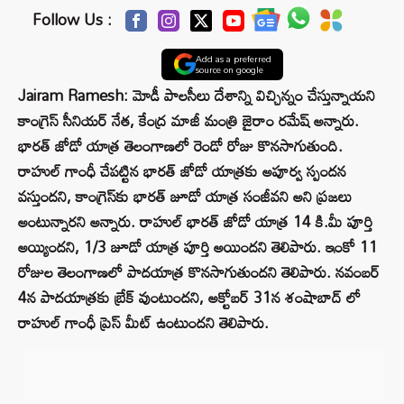
Follow Us :
Add as a preferred
source on google
Jairam Ramesh: మోడీ పాలసీలు దేశాన్ని విచ్చిన్నం చేస్తున్నాయని
కాంగ్రెస్‌ సీనియర్ నేత, కేంద్ర మాజీ మంత్రి జైరాం రమేష్ అన్నారు.
భారత్‌ జోడో యాత్ర తెలంగాణలో రెండో రోజు కొనసాగుతుంది.
రాహుల్‌ గాంధీ చేపట్టిన భారత్‌ జోడో యాత్రకు అపూర్వ స్పందన
వస్తుందని, కాంగ్రెస్‌కు భారత్‌ జూడో యాత్ర సంజీవని అని ప్రజలు
అంటున్నారని అన్నారు. రాహుల్‌ భారత్‌ జోడో యాత్ర 14 కి.మీ పూర్తి
అయ్యిందని, 1/3 జూడో యాత్ర పూర్తి అయిందని తెలిపారు. ఇంకో 11
రోజుల తెలంగాణలో పాదయాత్ర కొనసాగుతుందని తెలిపారు. నవంబర్
4న పాదయాత్రకు బ్రేక్ వుంటుందని, అక్టోబర్‌ 31న శంషాబాద్ లో
రాహుల్ గాంధీ ప్రెస్ మీట్ ఉంటుందని తెలిపారు.