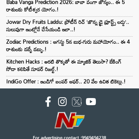
Baba Vanga Prediction 2026: బాబా వంగా జోస్యం.. ఈ 5
రాశులకు కోటీశ్వర యోగం.!
Jowar Dry Fruits Laddu: ప్రోటీన్ రిచ్ ‘జొన్న డ్రై ఫ్రూప్ట్స్ లడ్డు’..
సులువుగా ఇంట్లోనే చేసేయండి ఇలా..!
Zodiac Predictions : ఆగస్టు 5న బుధ-గురు మహాయోగం.. ఈ 4
రాశులకు డబ్బే డబ్బు.!
Kitchen Hacks : అరటి తొక్కతో ఈ మ్యాజిక్ తెలుసా? బేకింగ్
సోడా కలిపితే సూపర్ రిజల్ట్.!
IndiGo Offer : ఇండిగో బంపర్ ఆఫర్.. 20 వేల ఉచిత టికెట్లు.!
For advertising contact :9949494238