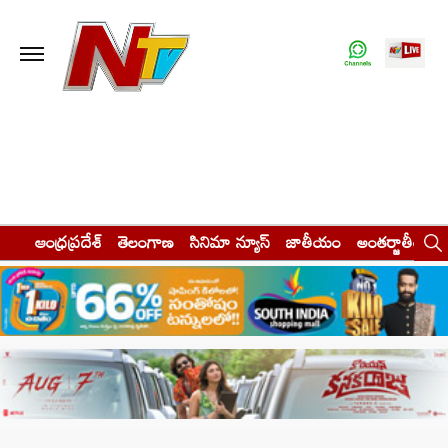
ఆంధ్రప్రదేశ్
తెలంగాణ
సినిమా న్యూస్
జాతీయం
అంతర్జాతీయం