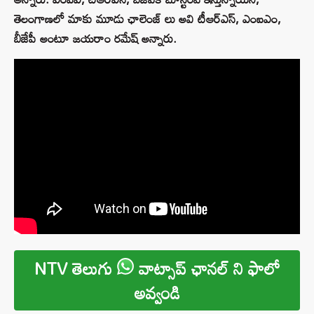
తెలంగాణలో మాకు మూడు ఛాలెంజ్ లు అవి టీఆర్‌ఎస్‌, ఎంఐఎం,
బీజేపీ అంటూ జయరాం రమేష్‌ అన్నారు.
NTV తెలుగు
వాట్సాప్ ఛానల్ ని ఫాలో
అవ్వండి