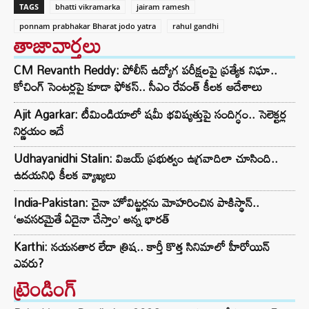
TAGS
bhatti vikramarka
jairam ramesh
ponnam prabhakar Bharat jodo yatra
rahul gandhi
తాజావార్తలు
CM Revanth Reddy: పోలీస్ ఉద్యోగ పరీక్షలపై ప్రత్యేక నిఘా..
కోచింగ్ సెంటర్లపై కూడా ఫోకస్.. సీఎం రేవంత్ కీలక ఆదేశాలు
Ajit Agarkar: టీమిండియాలో షమీ భవిష్యత్తుపై సందిగ్ధం.. సెలెక్టర్ల
నిర్ణయం ఇదే
Udhayanidhi Stalin: విజయ్ ప్రభుత్వం ఉగ్రవాదిలా చూసింది..
ఉదయనిధి కీలక వ్యాఖ్యలు
India-Pakistan: చైనా హోవిట్జర్లను మోహరించిన పాకిస్థాన్..
‘అవసరమైతే ఏదైనా చేస్తాం’ అన్న భారత్
Karthi: నయనతార లేదా త్రిష.. కార్తీ కొత్త సినిమాలో హీరోయిన్
ఎవరు?
ట్రెండింగ్‌