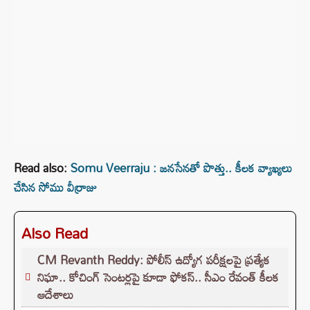
Read also:
Somu Veerraju : జనసేనతో పొత్తు.. కీలక వ్యాఖ్యలు
చేసిన సోము వీర్రాజు
Also Read
CM Revanth Reddy: పోలీస్ ఉద్యోగ పరీక్షలపై ప్రత్యేక
నిఘా.. కోచింగ్ సెంటర్లపై కూడా ఫోకస్.. సీఎం రేవంత్ కీలక
ఆదేశాలు