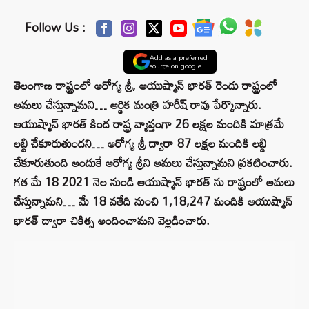
Follow Us :
Add as a preferred
source on google
తెలంగాణ రాష్ట్రంలో ఆరోగ్య శ్రీ, ఆయుష్మాన్ భారత్ రెండు రాష్ట్రంలో
అమలు చేస్తున్నామని… ఆర్థిక మంత్రి హరీష్ రావు పేర్కొన్నారు.
ఆయుష్మాన్ భారత్ కింద రాష్ట్ర వ్యాప్తంగా 26 లక్షల మందికి మాత్రమే
లబ్ది చేకూరుతుందని… ఆరోగ్య శ్రీ ద్వారా 87 లక్షల మందికి లబ్ది
చేకూరుతుంది అందుకే ఆరోగ్య శ్రీని అమలు చేస్తున్నామని ప్రకటించారు.
గత మే 18 2021 నెల నుండి ఆయుష్మాన్ భారత్ ను రాష్ట్రంలో అమలు
చేస్తున్నామని… మే 18 వతేది నుంచి 1,18,247 మందికి ఆయుష్మాన్
భారత్ ద్వారా చికిత్స అందించామని వెల్లడించారు.