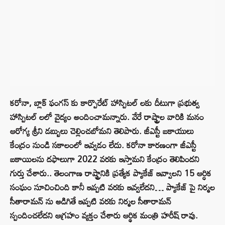
కరోనా, బ్లాక్ ఫంగస్ కు కార్పొరేట్ హాస్పిటల్ లకు దీటుగా ప్రభుత్వ
హాస్పిటల్ లలో వైద్యం అందించామన్నారు. వేరే రాష్ట్రాల వారికి మనం
ఆరోగ్య శ్రీని డబ్బులు చెల్లించబోమని తెలిపారు. జీఎస్టీ బకాయులు
కేంద్రం నుండి సకాలంలో ఇవ్వడం లేదు. కరోనా కారణంగా జీఎస్టీ
బకాయిలను దఫాలుగా 2022 వరకు ఇస్తామని కేంద్రం తెలిపిందని
గుర్తు చేశారు.. తెలంగాణ రాష్ట్రానికి ప్రత్యేక ప్యాకేజ్ ఇవ్వాలని 15 ఆర్ధిక
సంఘం సూచించింది కానీ ఇప్పటి వరకు ఇవ్వలేదని… ప్యాకేజ్ పై నిర్మల
సీతారామన్ ను అడిగితే ఇప్పటి వరకు నిర్మల సీతారామన్
స్పందించలేదని ఆగ్రహం వ్యక్తం చేశారు ఆర్థిక మంత్రి హరీష్ రావు.