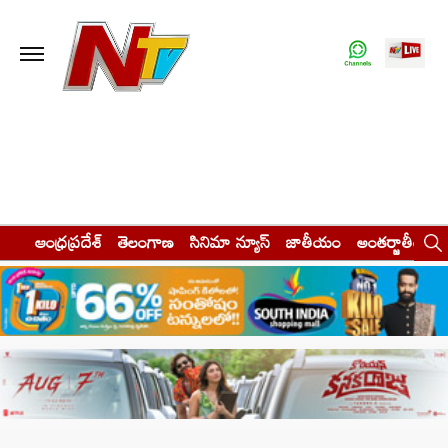
ఆంధ్రప్రదేశ్
తెలంగాణ
సినిమా న్యూస్
జాతీయం
అంతర్జాతీయం