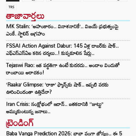
TRS
తాజావార్తలు
MK Stalin: ‘అహంకారం.. వినాశనానికే’.. విజయ్ ప్రభుత్వంపై
ఎంకే. స్టాలిన్ ఆగ్రహం
FSSAI Action Against Dabur: 145 ఏళ్ల డాబర్‌కు షాక్..
ఎఫ్‌ఎస్‌ఎస్‌ఏఐ కఠిన చర్యలు..! కుప్పకూలిన షేర్లు..
Tejaswi Rao: ఇక పద్ధతిగా ఉంటే కుదరదు.. అందాల విందుతో
రాంబాయి అరాచకం!
‘Raaka’ Glimpse: ‘రాకా’ ఫ్యాన్స్‌కు షాక్.. ఇప్పటి వరకు
ఊరించిందంతా ఉత్తిదేనా?
Iran Crisis: సంక్షోభంలో ఇరాన్.. బతకడానికి ‘‘జుట్టు’’
అమ్ముకుంటున్న జనాలు..
ట్రెండింగ్‌
Baba Vanga Prediction 2026: బాబా వంగా జోస్యం.. ఈ 5