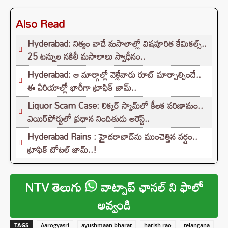
Also Read
Hyderabad: నిత్యం వాడే మసాలాల్లో విషపూరిత కేమికల్స్..
25 టన్నుల నకిలీ మసాలాలు స్వాధీనం..
Hyderabad: ఆ మార్గాల్లో వెళ్లేవారు రూట్ మార్చాల్సిందే..
ఈ ఏరియాల్లో భారీగా ట్రాఫిక్ జామ్..
Liquor Scam Case: లిక్కర్ స్కామ్‌లో కీలక పరిణామం..
ఎయిర్‌పోర్టులో ప్రధాన నిందితుడు అరెస్ట్..
Hyderabad Rains : హైదరాబాద్‌ను ముంచెత్తిన వర్షం..
ట్రాఫిక్ టోటల్ జామ్..!
NTV తెలుగు
వాట్సాప్ ఛానల్ ని ఫాలో
అవ్వండి
TAGS
Aarogyasri
ayushmaan bharat
harish rao
telangana