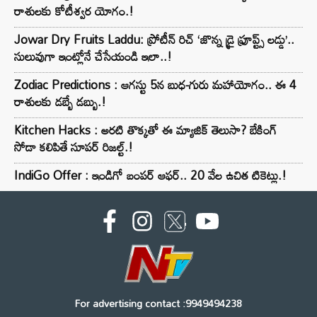
రాశులకు కోటీశ్వర యోగం.!
Jowar Dry Fruits Laddu: ప్రోటీన్ రిచ్ ‘జొన్న డ్రై ఫ్రూప్ట్స్ లడ్డు’..
సులువుగా ఇంట్లోనే చేసేయండి ఇలా..!
Zodiac Predictions : ఆగస్టు 5న బుధ-గురు మహాయోగం.. ఈ 4
రాశులకు డబ్బే డబ్బు.!
Kitchen Hacks : అరటి తొక్కతో ఈ మ్యాజిక్ తెలుసా? బేకింగ్
సోడా కలిపితే సూపర్ రిజల్ట్.!
IndiGo Offer : ఇండిగో బంపర్ ఆఫర్.. 20 వేల ఉచిత టికెట్లు.!
For advertising contact :9949494238