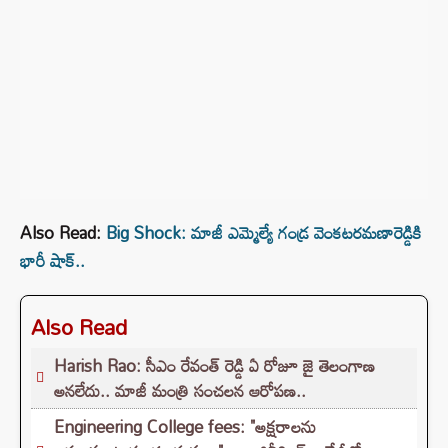
Also Read:
Big Shock: మాజీ ఎమ్మెల్యే గండ్ర వెంకటరమణారెడ్డికి
భారీ షాక్..
Also Read
Harish Rao: సీఎం రేవంత్ రెడ్డి ఏ రోజూ జై తెలంగాణ
అనలేదు.. మాజీ మంత్రి సంచలన ఆరోపణ..
Engineering College fees: "అక్షరాలను