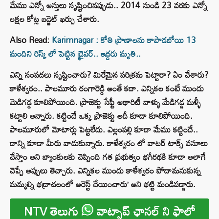
మేము ఎన్నో ఆస్తులు సృష్టించినప్పుడు.. 2014 నుండి 23 వరకు ఎన్నో
లక్షల కోట్ల బడ్జెట్ ఖర్చు చేశారు.
Also Read:
Karimnagar : కోతి ప్రాణాలను కాపాడబోయి 13
మందిని రిస్క్ లో పెట్టిన డ్రైవర్.. ఇద్దరు మృతి..
ఎన్ని సంపదలు సృష్టించారు? మిరేమైన పరిశ్రమ పెట్టారా? ఏం చేశారు?
కాళేశ్వరం.. పాలమూరు రంగారెడ్డి అంతే కదా. ఎన్నికల కంటే ముందు
మెడిగడ్డ కూలిపోయింది. ప్రాజెక్టు సేఫ్టీ అథారిటీ వాళ్ళు మేడిగడ్డ మళ్ళీ
కట్టాలి అన్నారు. కట్టిందే ఒక్క ప్రాజెక్టు అదీ కూడా కూలిపోయింది.
పాలమూరులో మోటార్లు పెట్టలేదు. ఎల్లంపల్లి కూడా మేము కట్టిందే..
దాన్ని కూడా మీరు వాడుకున్నారు. కాళేశ్వరం లో వాటర్ టాక్స్ వసూలు
చేస్తాం అని బ్యాంకులకు చెప్పింది గత ప్రభుత్వం భగీరథకి కూడా అలాగే
చెప్పే అప్పులు తెచ్చారు. ఎన్నికల ముందు కాళేశ్వరం పోదామనుకున్న
మమ్మల్ని భద్రాచలంలో అరెస్ట్ చేయించారు’ అని భట్టి మండిపడ్డారు.
NTV తెలుగు
వాట్సాప్ ఛానల్ ని ఫాలో