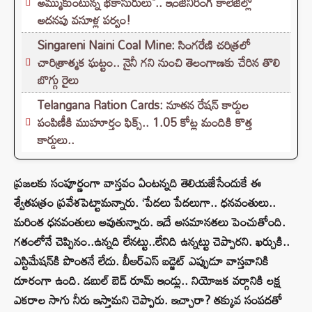
అమ్ముకుంటున్న భకాసురులు".. ఇంజినీరింగ్ కాలేజీల్లో
అదనపు వసూళ్ల పర్వం!
Singareni Naini Coal Mine: సింగరేణి చరిత్రలో
చారిత్రాత్మక ఘట్టం.. నైనీ గని నుంచి తెలంగాణకు చేరిన తొలి
బొగ్గు రైలు
Telangana Ration Cards: నూతన రేషన్ కార్డుల
పంపిణీకి ముహూర్తం ఫిక్స్‌.. 1.05 కోట్ల మందికి కొత్త
కార్డులు..
ప్రజలకు సంపూర్ణంగా వాస్తవం ఏంటన్నది తెలియజేసేందుకే ఈ
శ్వేతపత్రం ప్రవేశపెట్టామన్నారు. ‘పేదలు పేదలుగా.. ధనవంతులు..
మరింత ధనవంతులు అవుతున్నారు. ఇదే అసమానతలు పెంచుతోంది.
గతంలోనే చెప్పినం..ఉన్నది లేనట్టు..లేనిది ఉన్నట్టు చెప్పారని. ఖర్చుకి..
ఎస్టిమేషన్‌కి పొంతనే లేదు. బీఆర్‌ఎస్ బడ్జెట్ ఎప్పుడూ వాస్తవానికి
దూరంగా ఉంది. డబుల్ బెడ్ రూమ్ ఇండ్లు.. నియోజక వర్గానికి లక్ష
ఎకరాల సాగు నీరు ఇస్తామని చెప్పారు. ఇచ్చారా? తక్కువ సంపదతో