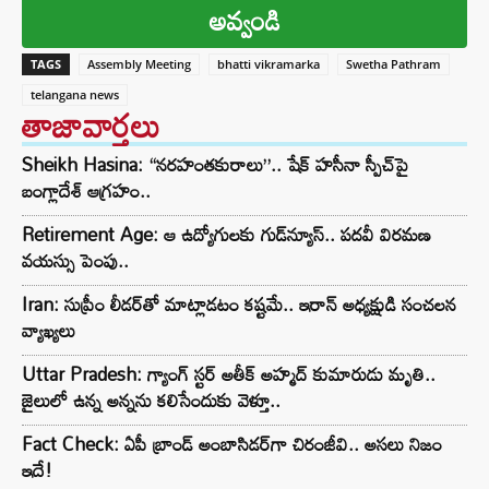
అవ్వండి
TAGS
Assembly Meeting
bhatti vikramarka
Swetha Pathram
telangana news
తాజావార్తలు
Sheikh Hasina: “నరహంతకురాలు”.. షేక్ హసీనా స్పీచ్‌పై
బంగ్లాదేశ్ ఆగ్రహం..
Retirement Age: ఆ ఉద్యోగులకు గుడ్‌న్యూస్.. పదవీ విరమణ
వయస్సు పెంపు..
Iran: సుప్రీం లీడర్‌తో మాట్లాడటం కష్టమే.. ఇరాన్ అధ్యక్షుడి సంచలన
వ్యాఖ్యలు
Uttar Pradesh: గ్యాంగ్ స్టర్ అతీక్ అహ్మద్ కుమారుడు మృతి..
జైలులో ఉన్న అన్నను కలిసేందుకు వెళ్తూ..
Fact Check: ఏపీ బ్రాండ్ అంబాసిడర్‌గా చిరంజీవి.. అసలు నిజం
ఇదే!