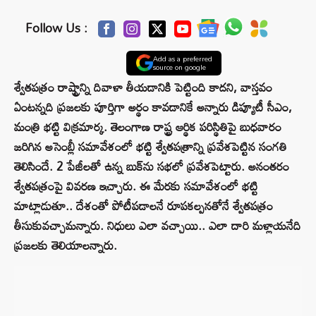
Follow Us :
Add as a preferred
source on google
శ్వేతపత్రం రాష్ట్రాన్ని దివాళా తీయడానికి పెట్టింది కాదని, వాస్తవం
ఏంటన్నది ప్రజలకు పూర్తిగా అర్థం కావడానికే అన్నారు డిప్యూటీ సీఎం,
మంత్రి భట్టి విక్రమార్క. తెలంగాణ రాష్ట్ర ఆర్థిక పరిస్థితిపై బుధవారం
జరిగిన అసెంబ్లీ సమావేశంలో భట్టి శ్వేతపత్రాన్ని ప్రవేశపెట్టిన సంగతి
తెలిసిందే. 2 పేజీలతో ఉన్న బుక్‌ను సభలో ప్రవేశపెట్టారు. అనంతరం
శ్వేతపత్రంపై వివరణ ఇచ్చారు. ఈ మేరకు సమావేశంలో భట్టి
మాట్లాడుతూ.. దేశంతో పోటీపడాలనే రూపకల్పనతోనే శ్వేతపత్రం
తీసుకువచ్చామన్నారు. నిధులు ఎలా వచ్చాయి.. ఎలా దారి మళ్లాయనేది
ప్రజలకు తెలియాలన్నారు.