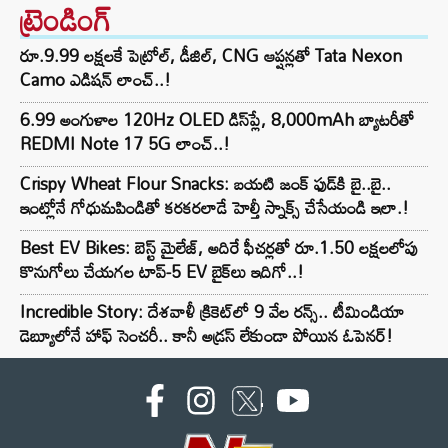
ట్రెండింగ్‌
రూ.9.99 లక్షలకే పెట్రోల్, డీజిల్, CNG ఆప్షన్లతో Tata Nexon
Camo ఎడిషన్ లాంచ్..!
6.99 అంగుళాల 120Hz OLED డిస్‌ప్లే, 8,000mAh బ్యాటరీతో
REDMI Note 17 5G లాంచ్..!
Crispy Wheat Flour Snacks: బయటి జంక్ ఫుడ్‌కి బై..బై..
ఇంట్లోనే గోధుమపిండితో కరకరలాడే హెల్తీ స్నాక్స్ చేసేయండి ఇలా.!
Best EV Bikes: బెస్ట్ మైలేజ్, అదిరే ఫీచర్లతో రూ.1.50 లక్షలలోపు
కొనుగోలు చేయగల టాప్-5 EV బైక్‌లు ఇదిగో..!
Incredible Story: దేశవాళీ క్రికెట్‌లో 9 వేల రన్స్.. టీమిండియా
డెబ్యూలోనే హాఫ్ సెంచరీ.. కానీ అడ్రస్ లేకుండా పోయిన ఓపెనర్!