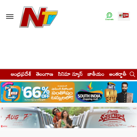
ఆంధ్రప్రదేశ్
తెలంగాణ
సినిమా న్యూస్
జాతీయం
అంతర్జాతీయం