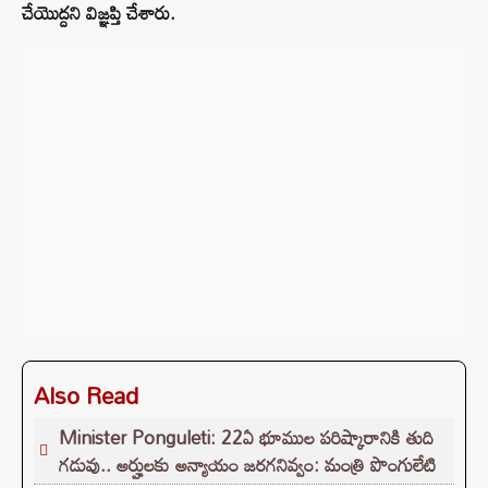
చేయొద్దని విజ్ఞప్తి చేశారు.
Also Read
Minister Ponguleti: 22ఏ భూముల పరిష్కారానికి తుది
గడువు.. అర్హులకు అన్యాయం జరగనివ్వం: మంత్రి పొంగులేటి