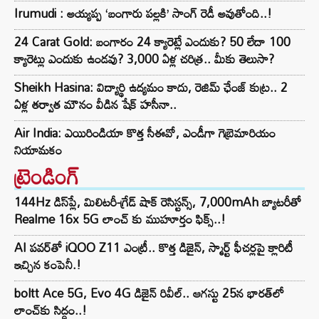
Irumudi : అయ్యప్ప ‘బంగారు పల్లకి’ సాంగ్ రెడీ అవుతోంది..!
24 Carat Gold: బంగారం 24 క్యారెట్లే ఎందుకు? 50 లేదా 100
క్యారెట్లు ఎందుకు ఉండవు? 3,000 ఏళ్ల చరిత్ర.. మీకు తెలుసా?
Sheikh Hasina: విద్యార్థి ఉద్యమం కాదు, రెజిమ్ ఛేంజ్ కుట్ర.. 2
ఏళ్ల తర్వాత మౌనం వీడిన షేక్ హసీనా..
Air India: ఎయిరిండియా కొత్త సీఈవో, ఎండీగా గెబ్రెమారియం
నియామకం
ట్రెండింగ్‌
144Hz డిస్‌ప్లే, మిలిటరీ-గ్రేడ్ షాక్ రెసిస్టన్స్, 7,000mAh బ్యాటరీతో
Realme 16x 5G లాంచ్ కు ముహూర్తం ఫిక్స్..!
AI పవర్‌తో iQOO Z11 ఎంట్రీ.. కొత్త డిజైన్, స్మార్ట్ ఫీచర్లపై క్లారిటీ
ఇచ్చిన కంపెనీ.!
boltt Ace 5G, Evo 4G డిజైన్ రివీల్.. ఆగస్టు 25న భారత్‌లో
లాంచ్‌కు సిద్ధం..!