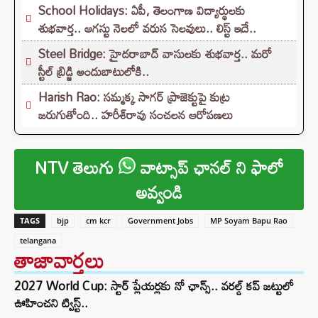
School Holidays: ఏపీ, తెలంగాణ విద్యార్థులకు
శుభవార్త.. ఆగస్టు నెలలో వరుస సెలవులు.. లిస్ట్ ఇదే..
Steel Bridge: హైదరాబాద్ వాసులకు శుభవార్త.. మరో
స్టీల్ బ్రిడ్జి అందుబాటులోకి..
Harish Rao: సమ్మక్క సాగర్ ప్రాజెక్టుపై కుట్ర
జరుగుతోంది.. హరీశ్‌రావు సంచలన ఆరోపణలు
NTV తెలుగు
వాట్సాప్ ఛానల్ ని ఫాలో
అవ్వండి
TAGS
bjp
cm kcr
Government Jobs
MP Soyam Bapu Rao
telangana
తాజావార్తలు
2027 World Cup: స్టార్ ప్లేయర్లకు నో ఛాన్స్.. వరల్డ్ కప్ జట్టులో
ఊహించని ట్విస్ట్..