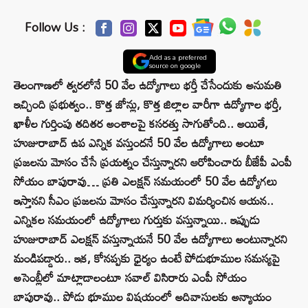
Follow Us :
Add as a preferred
source on google
తెలంగాణలో త్వరలోనే 50 వేల ఉద్యోగాలు భర్తీ చేసేందుకు అనుమతి
ఇచ్చింది ప్రభుత్వం.. కొత్త జోన్లు, కొత్త జిల్లాల వారీగా ఉద్యోగాల భర్తీ,
ఖాళీల గుర్తింపు తదితర అంశాలపై కసరత్తు సాగుతోంది.. అయితే,
హుజురాబాద్‌ ఉప ఎన్నిక వస్తుందనే 50 వేల ఉద్యోగాలు అంటూ
ప్రజలను మోసం చేసే ప్రయత్నం చేస్తున్నారని ఆరోపించారు బీజేపీ ఎంపీ
సోయం బాపురావు… ప్రతి ఎలక్షన్ సమయంలో 50 వేల ఉద్యోగలు
ఇస్తానని సీఎం ప్రజలను మోసం చేస్తున్నారని విమర్శించిన ఆయన..
ఎన్నికల సమయంలో ఉద్యోగాలు గుర్తుకు వస్తున్నాయి.. ఇప్పుడు
హుజురాబాద్ ఎలక్షన్ వస్తున్నాయనే 50 వేల ఉద్యోగాలు అంటున్నారని
మండిపడ్డారు.. ఇక, కోనప్పకు ధైర్యం ఉంటే పోడుభూముల సమస్యపై
అసెంబ్లీలో మాట్లాడాలంటూ సవాల్ విసిరారు ఎంపీ సోయం
బాపురావు.. పోడు భూముల విషయంలో అదివాసులకు అన్యాయం