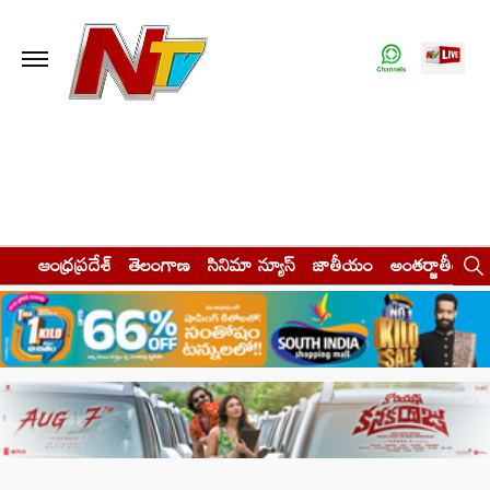
ఆంధ్రప్రదేశ్
తెలంగాణ
సినిమా న్యూస్
జాతీయం
అంతర్జాతీయం