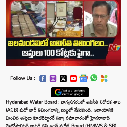
Follow Us :
Add as a preferred
source on google
Hyderabad Water Board : భాగ్యనగరంలో అవినీతి నిరోధక శాఖ
(ACB) మరో భారీ తిమింగలాన్ని బుట్టలో వేసుకుంది. ఆదాయానికి
మించిన ఆస్తులు కూడబెట్టారనే పక్కా సమాచారంతో హైదరాబాద్
మెట్రోపాలిటన్ వాటర్ సప్లై అండ్ స్వరేజ్ Board (HMWS & SB)