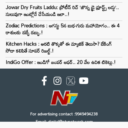
Jowar Dry Fruits Laddu: ప్రోటీన్ రిచ్ ‘జొన్న డ్రై ఫ్రూప్ట్స్ లడ్డు’..
సులువుగా ఇంట్లోనే చేసేయండి ఇలా..!
Zodiac Predictions : ఆగస్టు 5న బుధ-గురు మహాయోగం.. ఈ 4
రాశులకు డబ్బే డబ్బు.!
Kitchen Hacks : అరటి తొక్కతో ఈ మ్యాజిక్ తెలుసా? బేకింగ్
సోడా కలిపితే సూపర్ రిజల్ట్.!
IndiGo Offer : ఇండిగో బంపర్ ఆఫర్.. 20 వేల ఉచిత టికెట్లు.!
For advertising contact :9949494238
Email: digital@ntvnetwork.com