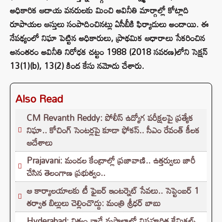
అధికారిక ఆదాయ వనరులకు మించి అవినీతి మార్గాల్లో కోట్లాది
రూపాయల ఆస్తులు సంపాదించినట్లు ఏసీబీకి ఫిర్యాదులు అందాయి. ఈ
నేపథ్యంలో నిఘా పెట్టిన అధికారులు, ప్రాథమిక ఆధారాలు సేకరించిన
అనంతరం అవినీతి నిరోధక చట్టం 1988 (2018 సవరణ)లోని సెక్షన్
13(1)(b), 13(2) కింద కేసు నమోదు చేశారు.
Also Read
CM Revanth Reddy: పోలీస్ ఉద్యోగ పరీక్షలపై ప్రత్యేక
నిఘా.. కోచింగ్ సెంటర్లపై కూడా ఫోకస్.. సీఎం రేవంత్ కీలక
ఆదేశాలు
Prajavani: మండల కేంద్రాల్లో ప్రజావాణి.. ఉత్తర్వులు జారీ
చేసిన తెలంగాణ ప్రభుత్వం..
ఆ కార్యాలయాలకు టీ ఫైబర్ ఇంటర్నెట్ సేవలు.. సెప్టెంబర్ 1
తర్వాత బిల్లులు చెల్లించొద్దు: మంత్రి శ్రీధర్ బాబు
Hyderabad: నిత్యం వాడే మసాలాల్లో విషపూరిత కేమికల్స్..