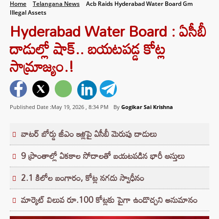
Home
Telangana News
Acb Raids Hyderabad Water Board Gm
Illegal Assets
Hyderabad Water Board : ఏసీబీ
దాడుల్లో షాక్.. బయటపడ్డ కోట్ల
సామ్రాజ్యం.!
Published Date :May 19, 2026 ,
8:34 PM
By
Gogikar Sai Krishna
వాటర్ బోర్డు జీఎం ఇళ్లపై ఏసీబీ మెరుపు దాడులు
9 ప్రాంతాల్లో ఏకకాల సోదాలతో బయటపడిన భారీ ఆస్తులు
2.1 కిలోల బంగారం, కోట్ల నగదు స్వాధీనం
మార్కెట్ విలువ రూ.100 కోట్లకు పైగా ఉండొచ్చని అనుమానం