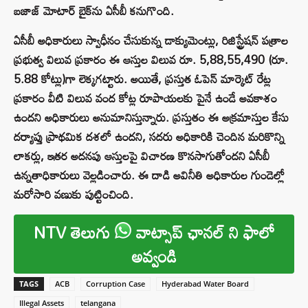
బజాజ్ మోటార్ బైక్‌ను ఏసీబీ కనుగొంది.
ఏసీబీ అధికారులు స్వాధీనం చేసుకున్న డాక్యుమెంట్లు, రిజిస్ట్రేషన్ పత్రాల
ప్రభుత్వ విలువ ప్రకారం ఈ ఆస్తుల విలువ రూ. 5,88,55,490 (రూ.
5.88 కోట్లు)గా లెక్కగట్టారు. అయితే, ప్రస్తుత ఓపెన్ మార్కెట్ రేట్ల
ప్రకారం వీటి విలువ వంద కోట్ల రూపాయలకు పైనే ఉండే అవకాశం
ఉందని అధికారులు అనుమానిస్తున్నారు. ప్రస్తుతం ఈ అక్రమాస్తుల కేసు
దర్యాప్తు ప్రాథమిక దశలో ఉందని, సదరు అధికారికి చెందిన మరికొన్ని
లాకర్లు, ఇతర అదనపు ఆస్తులపై విచారణ కొనసాగుతోందని ఏసీబీ
ఉన్నతాధికారులు వెల్లడించారు. ఈ దాడి అవినీతి అధికారుల గుండెల్లో
మరోసారి వణుకు పుట్టించింది.
NTV తెలుగు
వాట్సాప్ ఛానల్ ని ఫాలో
అవ్వండి
TAGS
ACB
Corruption Case
Hyderabad Water Board
Illegal Assets
telangana