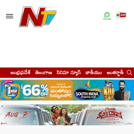
ఆంధ్రప్రదేశ్
తెలంగాణ
సినిమా న్యూస్
జాతీయం
అంతర్జాతీయం