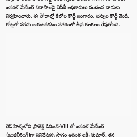
జనరల్ మేనేజర్ నివాసాలపై ఏసీబీ అధికారులు సంచలన దాడులు
నిర్వహించారు. ఈ సోదాల్లో కిలోల కొద్దీ బంగారం, టన్నుల కొద్దీ వెండి,
కోట్లలో నగదు బయటపడటం నగరంలో తీవ్ర కలకలం రేపుతోంది.
రెడ్ హిల్స్‌లోని ప్రాజెక్ట్ డివిజన్-VIII లో జనరల్ మేనేజర్
(ఇంజినీరింగ్)గా పనిచేస్తున్న సాగ్గం అనంత లక్ష్మీ కుమార్, తన