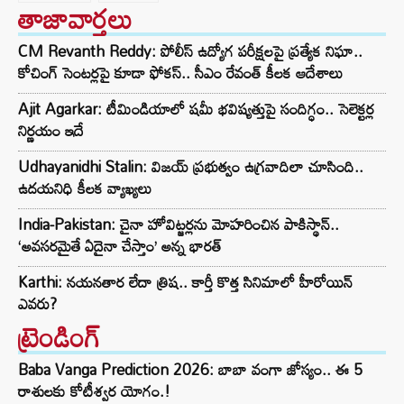
తాజావార్తలు
CM Revanth Reddy: పోలీస్ ఉద్యోగ పరీక్షలపై ప్రత్యేక నిఘా..
కోచింగ్ సెంటర్లపై కూడా ఫోకస్.. సీఎం రేవంత్ కీలక ఆదేశాలు
Ajit Agarkar: టీమిండియాలో షమీ భవిష్యత్తుపై సందిగ్ధం.. సెలెక్టర్ల
నిర్ణయం ఇదే
Udhayanidhi Stalin: విజయ్ ప్రభుత్వం ఉగ్రవాదిలా చూసింది..
ఉదయనిధి కీలక వ్యాఖ్యలు
India-Pakistan: చైనా హోవిట్జర్లను మోహరించిన పాకిస్థాన్..
‘అవసరమైతే ఏదైనా చేస్తాం’ అన్న భారత్
Karthi: నయనతార లేదా త్రిష.. కార్తీ కొత్త సినిమాలో హీరోయిన్
ఎవరు?
ట్రెండింగ్‌
Baba Vanga Prediction 2026: బాబా వంగా జోస్యం.. ఈ 5
రాశులకు కోటీశ్వర యోగం.!