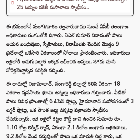
25 టన్నుల నకిలీ మసాలాలు స్వాధీనం..
ఈ క్రమంలోనే మంగళవారం తెల్లవారుజాము నుంచే ఏసీబీ తెలంగాణ
అధికారులు రంగంలోకి దిగారు. ఏఎల్‌ కుమార్ నివాసంతో పాటు
ఆయన బంధువులు, స్నేహితులు, బినామీలకు చెందిన మొత్తం 9
ప్రదేశాల్లో ఒకేసారి ఏకకాలంలో సోదాలు ప్రారంభించారు. అధికారులు
ఇళ్లలోకి అడుగుపెట్టాక అక్కడ లభించిన ఆస్తులు, నగదు చూసి
నోరెళ్లబెట్టాల్సిన పరిస్థితి వచ్చింది.
ఈ దాడుల్లో నిజామాబాద్, సంగారెడ్డి జిల్లాల్లో కలిపి ఏకంగా 18
ఎకరాల వ్యవసాయ భూమి ఉన్నట్లు అధికారులు గుర్తించారు. వీటితో
పాటు వివిధ ప్రాంతాల్లో 6 ఓపెన్ ప్లాట్లు, హైదరాబాద్ మహానగరంలో 3
లగ్జరీ ఫ్లాట్లు, ఒక సొంత ఇల్లు ఉన్నట్లు పత్రాలను స్వాధీనం
చేసుకున్నారు. ఇక ఇళ్లలో కట్టల కొద్దీ దాచి ఉంచిన సుమారు రూ.
1.10 కోట్ల లిక్విడ్ క్యాష్, ఏకంగా 2.1 కిలోల బంగారు ఆభరణాలు,
9.2 కిలోల వెండి వస్తువులతో పాటు ఒక మారుతి రిట్జ్ కారు, ఒక