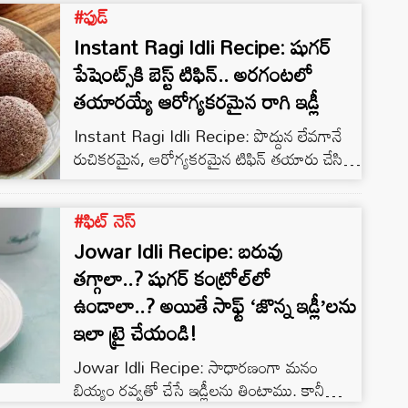
#ఫుడ్
తమిళంలో వరగు, తెలుగులో అరికెలు అంటారు.
ఇది పోషకాలు ఎక్కువగా ఉన్న ఒక…
Instant Ragi Idli Recipe: షుగర్
పేషెంట్స్‌కి బెస్ట్ టిఫిన్.. అరగంటలో
తయారయ్యే ఆరోగ్యకరమైన రాగి ఇడ్లీ
Instant Ragi Idli Recipe: పొద్దున లేవగానే
రుచికరమైన, ఆరోగ్యకరమైన టిఫిన్‌ తయారు చేసి
ఇంటిల్లిపాదికీ పెట్టాలని ఇల్లాలు కోరుకుంటుంది. ఇదే
ఇంట్లో ఒక వేళ షుగర్ పేషెంట్స్ ఉంటే అల్పాహారం
#ఫిట్ నెస్
విషయంలో చాలా జాగ్రత్తలు పాటించాలి. అందుకే..
Jowar Idli Recipe: బరువు
షుగర్ పేషెంట్స్‌తో పాటు ఇంటిల్లిపాదికీ ఆరోగ్యం,
టేస్టీ టేస్టీ టిఫిన్ గురించి ఇప్పుడు తెలుసుకుందాం..
తగ్గాలా..? షుగర్ కంట్రోల్‌లో
సాదారణంగా షుగర్ ఉన్నవాళ్లకు ఏం టిఫిన్ తినాలి
ఉండాలా..? అయితే సాఫ్ట్ ‘జొన్న ఇడ్లీ’లను
అన్న ప్రశ్న మొదలవుతుంది. ఎక్కువ నూనె, మైదా,
ఇలా ట్రై చేయండి!
చక్కెర లాంటి వాటికి దూరంగా…
Jowar Idli Recipe: సాధారణంగా మనం
బియ్యం రవ్వతో చేసే ఇడ్లీలను తింటాము. కానీ