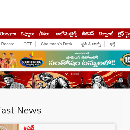
తెలంగాణ
రివ్యూలు
క్రీడలు
ఆటోమొబైల్స్
బిజినెస్‌
టెక్నాలజీ
లైఫ్ స్టై
e Record
OTT
Chairman's Desk
స్టడీ & జాబ్స్
భక్తి
fast News
#ఫుడ్