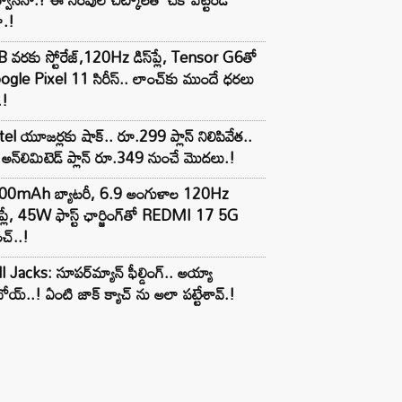
ా.!
 వరకు స్టోరేజ్,120Hz డిస్‌ప్లే, Tensor G6తో
gle Pixel 11 సిరీస్.. లాంచ్⁭కు ముందే ధరలు
.!
tel యూజర్లకు షాక్.. రూ.299 ప్లాన్ నిలిపివేత..
అన్‌లిమిటెడ్ ప్లాన్ రూ.349 నుంచే మొదలు.!
00mAh బ్యాటరీ, 6.9 అంగుళాల 120Hz
్‌ప్లే, 45W ఫాస్ట్ ఛార్జింగ్‌తో REDMI 17 5G
చ్..!
l Jacks: సూపర్‌మ్యాన్ ఫీల్డింగ్.. అయ్యా
ోయ్..! ఏంటి జాక్ క్యాచ్ ను అలా పట్టేశావ్.!