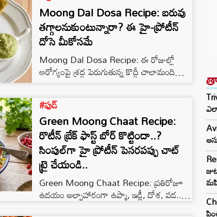
Moong Dal Dosa Recipe: బరువు
తగ్గాలనుకుంటున్నారా? ఈ హై-ప్రోటీన్
దోసె మీకోసమే
Moong Dal Dosa Recipe: ఈ రోజుల్లో
ఆరోగ్యంపై శ్రద్ధ పెరుగుతున్న కొద్దీ చాలామంది
త
ప్రోటీన్ అధికంగా ఉండే ఆహారాలవైపు మొగ్గు
చూపుతున్నారు. అలాంటి వారికి రుచి, ఆరోగ్యం
Tri
#ఫుడ్
రెండింటినీ అందించే అద్భుతమైన వంటకం
ఎలా
Green Moong Chaat Recipe:
కరకరలాడే పెసరపప్పు దోసె. సాధారణ మసాలా
Avi
దోసెలకు భిన్నంగా, పెసరపప్పు మరియు బియ్యంతో
రొటీన్ బ్రేక్ ఫాస్ట్ బోర్ కొట్టిందా..?
ఆసు
తయారయ్యే ఈ దోసె ప్రోటీన్, పీచు పదార్థాలు,
సింపుల్‌గా హై ప్రోటీన్ పెసరపప్పు చాట్
పోషకాలతో సమృద్ధిగా ఉంటుంది. దక్షిణ భారత
Re
ట్రై చేయండి..
ఆహారంలో దోసెకు ప్రత్యేక స్థానం ఉంది. అయితే ఒకే
జుట్
రకమైన మసాలా…
Green Moong Chaat Recipe: ప్రతిరోజూ
మహ
ఉదయం అల్పాహారంగా ఉప్మా, ఇడ్లీ, దోశ, వడ..
Che
ఇలా తింటూ విసిగిపోయిన వారికి పెసరపప్పు చాట్
పిం