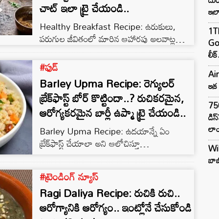
చాట్ ఇలా ట్రై చేయండి..
ఇల
Healthy Breakfast Recipe: ఉరుకులు,
1TB
పరుగుల జీవితంలో మారిన ఆహారపు అలవాట్ల
Goo
కారణంగా చాలామందికి ఉదయం నుంచే అలసట,
లీక్
నీరసం సమస్యలు ఎదురవుతున్నాయి. రోజంతా
#ఫుడ్
Air
ఉత్సాహంగా ఉండాలంటే ఆరోగ్యకరమైన
Barley Upma Recipe: రెగ్యులర్‌
ఇక 
అల్పాహారం చాలా ముఖ్యం. అలాంటి సమయంలో
బ్రేక్‌ఫాస్ట్‌ బోర్ కొట్టిందా..? రుచికరమైన,
ప్రోటీన్ అధికంగా ఉండే నల్ల శనగల చనా చాట్
75
ఆరోగ్యకరమైన బార్లీ ఉప్మా ట్రై చేయండి..
మంచి ఎంపికగా చెప్పొచ్చు. ఇది రుచికరంగా
డిస
ఉండటమే కాకుండా శరీరానికి కావాల్సిన శక్తిని
లాం
Barley Upma Recipe: ఉదయాన్నే ఏం
కూడా అందిస్తుంది. నల్ల శనగల్లో ప్రోటీన్, ఐరన్,
బ్రేక్‌ఫాస్ట్‌ చేయాలా అని ఆలోచిస్తూ
ఫైబర్ పుష్కలంగా ఉంటాయి. ఇవి జీర్ణక్రియను
Wil
విసిగిపోతున్నారా? ప్రతిరోజూ ఇడ్లీ, దోసె, ఉప్మా,
మెరుగుపరచడమే…
బాబ
పూరీ లాంటి ఒకే రకమైన అల్పాహారం తిని బోర్
#ట్రెండింగ్ న్యూస్
కొట్టిందా? అయితే మీ కోసం ఒక టేస్టీ మరియు హెల్తీ
Ragi Daliya Recipe: రుచికి రుచి..
రెసిపీ సిద్ధంగా ఉంది. అదే బార్లీ ఉప్మా. ఇది
రుచికరంగా ఉండటమే కాకుండా ఆరోగ్యానికి కూడా
ఆరోగ్యానికి ఆరోగ్యం.. ఇంట్లోనే చేసుకోండి
ఎంతో మేలు చేస్తుంది. ముఖ్యంగా ఉదయం