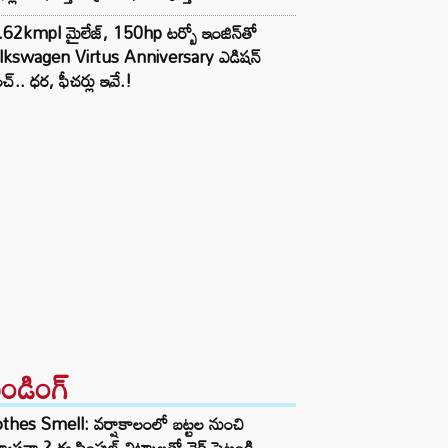
62kmpl మైలేజ్, 150hp టర్బో ఇంజిన్‌తో
lkswagen Virtus Anniversary ఎడిషన్
చ్.. ధర, ఫీచర్లు ఇవే.!
రెండింగ్‌
thes Smell: వర్షాకాలంలో బట్టల నుంచి
్వాసనా.? ఈ సింపుల్ చిట్కాలతో చెక్ పెట్టండి