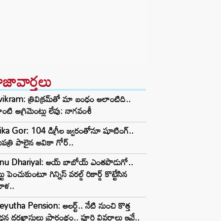
ాజావార్తలు
vikram: త్రివిక్రమ్‌తో మా బంధం అలాంటిది..
ంటి అగ్రిమెంట్లు లేవు: నాగవంశీ
ka Gor: 104 డిగ్రీల జ్వరంతోనూ షూటింగ్..
పత్రి పాలైన అవికా గోర్..
nu Dhariyal: అయ్ బాబోయ్ ఎంతపొడుగో..
టు పెంచుకుంటూ గిన్నిస్ వరల్డ్ రికార్డ్ కొట్టేసిన
ిళ..
yutha Pension: అలర్ట్.. నేటి నుంచి కొత్త
ఛన్ల దరఖాస్తులు ప్రారంభం.. పూర్తి వివరాలు ఇవే..