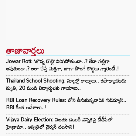
తాజావార్తలు
Jowar Roti: ‘జొన్న రొట్టె’ విరిగిపోతుందా..? లేదా గట్టిగా
అవుతుందా.? ఇలా చేస్తే మెత్తగా, బాగా పొంగే రొట్టెలు గ్యారెంటీ.!
Thailand School Shooting: స్కూల్లో కాల్పులు.. ఉపాధ్యాయుడు
మృతి, 20 మంది విద్యార్థులకు గాయాలు..
RBI Loan Recovery Rules: లోన్ తీసుకున్నవారికి గుడ్‌న్యూస్..
RBI కీలక ఆదేశాలు..!
Vijaya Dairy Election: విజయ డెయిరీ ఎన్నికపై టీడీపీలో
హైడ్రామా.. ఆస్పత్రిలో చైర్మన్ చలసాని!