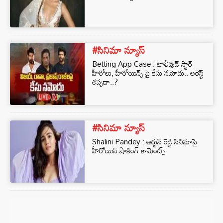
#సినిమా న్యూస్
Betting App Case : టాలీవుడ్ స్టార్
హీరోలు, హీరోయిన్స్ పై కేసు నమోదు.. అరెస్ట్
తప్పదా..?
#సినిమా న్యూస్
Shalini Pandey : అర్జున్ రెడ్డి సినిమాపై
హీరోయిన్ షాకింగ్ కామెంట్స్