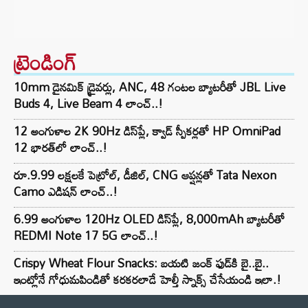
ట్రెండింగ్‌
10mm డైనమిక్ డ్రైవర్లు, ANC, 48 గంటల బ్యాటరీతో JBL Live
Buds 4, Live Beam 4 లాంచ్..!
12 అంగుళాల 2K 90Hz డిస్‌ప్లే, క్వాడ్ స్పీకర్లతో HP OmniPad
12 భారత్‌లో లాంచ్..!
రూ.9.99 లక్షలకే పెట్రోల్, డీజిల్, CNG ఆప్షన్లతో Tata Nexon
Camo ఎడిషన్ లాంచ్..!
6.99 అంగుళాల 120Hz OLED డిస్‌ప్లే, 8,000mAh బ్యాటరీతో
REDMI Note 17 5G లాంచ్..!
Crispy Wheat Flour Snacks: బయటి జంక్ ఫుడ్‌కి బై..బై..
ఇంట్లోనే గోధుమపిండితో కరకరలాడే హెల్తీ స్నాక్స్ చేసేయండి ఇలా.!