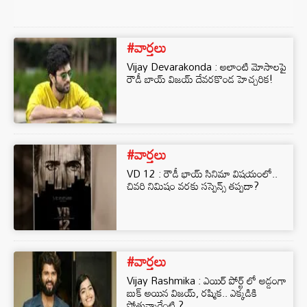
#వార్తలు
Vijay Devarakonda : అలాంటి మోసాలపై
రౌడీ బాయ్ విజయ్‌ దేవరకొండ హెచ్చరిక!
#వార్తలు
VD 12 : రౌడీ భాయ్ సినిమా విషయంలో..
చివరి నిమిషం వరకు సస్పెన్స్‌ తప్పదా?
#వార్తలు
Vijay Rashmika : ఎయిర్ పోర్ట్ లో అడ్డంగా
బుక్ అయిన విజయ్, రష్మిక.. ఎక్కడికి
పోతున్నారేంటి ?