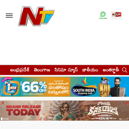
ఆంధ్రప్రదేశ్
తెలంగాణ
సినిమా న్యూస్
జాతీయం
అంతర్జాతీయం