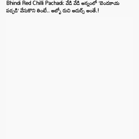
Bhindi Red Chilli Pachadi: వేడి వేడి అన్నంలో ‘బెండకాయ
పచ్చడి’ వేసుకొని తింటే.. అబ్బో రుచి అదుర్స్ అంతే.!