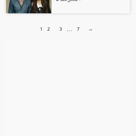
1
2
3
…
7
→