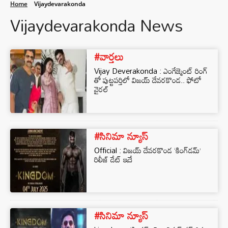
Home
Vijaydevarakonda
Vijaydevarakonda News
#వార్తలు
Vijay Deverakonda : ఎంగేజ్మెంట్ రింగ్
తో పుట్టపర్తిలో విజయ్ దేవరకొండ.. ఫోటో
వైరల్
#సినిమా న్యూస్
Official : విజయ్ దేవరకొండ ‘కింగ్‌డమ్’
రిలీజ్ డేట్ ఇదే
#సినిమా న్యూస్