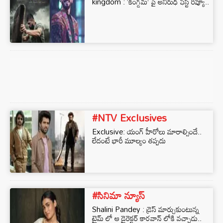
kingdom : ‘కింగ్డమ్’ పై అనిరుధ్ ఫస్ట్ రివ్యూ..
#NTV Exclusives
Exclusive: యంగ్ హీరోలు మారాల్సిందే..
లేదంటే భారీ మూల్యం తప్పదు
#సినిమా న్యూస్
Shalini Pandey : డ్రెస్ మార్చుకుంటున్న
టైమ్ లో ఆ డైరెక్టర్ కారవాన్ లోకి వచ్చాడు..