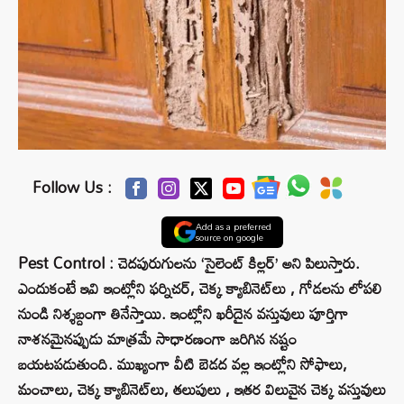
Follow Us :
Add as a preferred
source on google
Pest Control : చెదపురుగులను ‘సైలెంట్ కిల్లర్’ అని పిలుస్తారు.
ఎందుకంటే ఇవి ఇంట్లోని ఫర్నిచర్, చెక్క క్యాబినెట్‌లు , గోడలను లోపలి
నుండి నిశ్శబ్దంగా తినేస్తాయి. ఇంట్లోని ఖరీదైన వస్తువులు పూర్తిగా
నాశనమైనప్పుడు మాత్రమే సాధారణంగా జరిగిన నష్టం
బయటపడుతుంది. ముఖ్యంగా వీటి బెడద వల్ల ఇంట్లోని సోఫాలు,
మంచాలు, చెక్క క్యాబినెట్‌లు, తలుపులు , ఇతర విలువైన చెక్క వస్తువులు