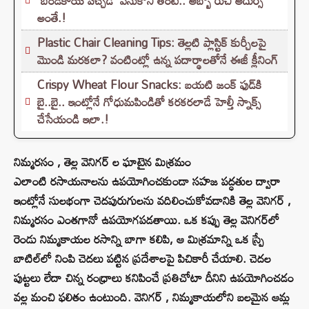
'బెండకాయ పచ్చడి' వేసుకొని తింటే.. అబ్బో రుచి అదుర్స్
అంతే.!
Plastic Chair Cleaning Tips: తెల్లటి ప్లాస్టిక్ కుర్చీలపై
మొండి మరకలా? వంటింట్లో ఉన్న పదార్థాలతోనే ఈజీ క్లీనింగ్
Crispy Wheat Flour Snacks: బయటి జంక్ ఫుడ్‌కి
బై..బై.. ఇంట్లోనే గోధుమపిండితో కరకరలాడే హెల్తీ స్నాక్స్
చేసేయండి ఇలా.!
నిమ్మరసం , తెల్ల వెనిగర్ ల ఘాటైన మిశ్రమం
ఎలాంటి రసాయనాలను ఉపయోగించకుండా సహజ పద్ధతుల ద్వారా
ఇంట్లోనే సులభంగా చెదపురుగులను వదిలించుకోవడానికి తెల్ల వెనిగర్ ,
నిమ్మరసం ఎంతగానో ఉపయోగపడతాయి. ఒక కప్పు తెల్ల వెనిగర్‌లో
రెండు నిమ్మకాయల రసాన్ని బాగా కలిపి, ఆ మిశ్రమాన్ని ఒక స్ప్రే
బాటిల్‌లో నింపి చెదలు పట్టిన ప్రదేశాలపై పిచికారీ చేయాలి. చెదల
పుట్టలు లేదా చిన్న రంధ్రాలు కనిపించే ప్రతిచోటా దీనిని ఉపయోగించడం
వల్ల మంచి ఫలితం ఉంటుంది. వెనిగర్ , నిమ్మకాయలోని బలమైన ఆమ్ల