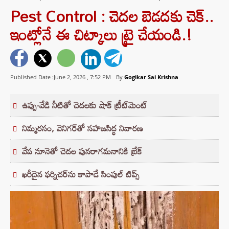
Pest Control : చెదల బెడదకు చెక్..
ఇంట్లోనే ఈ చిట్కాలు ట్రై చేయండి.!
Published Date :June 2, 2026 ,
7:52 PM
By
Gogikar Sai Krishna
ఉప్పు-వేడి నీటితో చెదలకు షాక్ ట్రీట్‌మెంట్
నిమ్మరసం, వెనిగర్‌తో సహజసిద్ధ నివారణ
వేప నూనెతో చెదల పునరాగమనానికి బ్రేక్
ఖరీదైన ఫర్నిచర్‌ను కాపాడే సింపుల్ టిప్స్