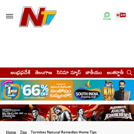
ఆంధ్రప్రదేశ్
తెలంగాణ
సినిమా న్యూస్
జాతీయం
అంతర్జాతీయం
Home
Tips
Termites Natural Remedies Home Tips