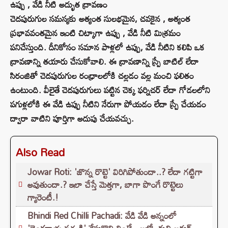
ఉప్పు , వేడి నీటి అద్భుత ద్రావణం
చెదపురుగుల సమస్యకు అత్యంత సులభమైన, చవకైన , అత్యంత
ప్రభావవంతమైన ఇంటి చిట్కాగా ఉప్పు , వేడి నీటి మిశ్రమం
పనిచేస్తుంది. దీనికోసం సమాన పాళ్లలో ఉప్పు, వేడి నీటిని కలిపి ఒక
ద్రావణాన్ని తయారు చేసుకోవాలి. ఈ ద్రావణాన్ని స్ప్రే బాటిల్ లేదా
సిరంజితో చెదపురుగుల రంధ్రాలలోకి చల్లడం వల్ల మంచి ఫలితం
ఉంటుంది. వీలైతే చెదపురుగులు పట్టిన చెక్క ఫర్నిచర్ లేదా గోడలలోని
పగుళ్లలోకి ఈ వేడి ఉప్పు నీటిని నేరుగా పోయడం లేదా స్ప్రే చేయడం
ద్వారా వాటిని పూర్తిగా అదుపు చేయవచ్చు.
Also Read
Jowar Roti: 'జొన్న రొట్టె' విరిగిపోతుందా..? లేదా గట్టిగా
అవుతుందా.? ఇలా చేస్తే మెత్తగా, బాగా పొంగే రొట్టెలు
గ్యారెంటీ.!
Bhindi Red Chilli Pachadi: వేడి వేడి అన్నంలో