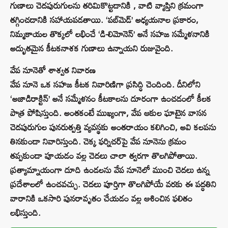
గుణాలు చెదపురుగులను తరిమికొట్టడానికి , వాటి వ్యాప్తిని క్రమంగా
తగ్గించడానికి సహాయపడతాయి. ‘పబ్‌మెడ్’ అధ్యయనాల ప్రకారం,
నిమ్మకాయల తొక్కలో లభించే ‘డి-లిమోనెన్’ అనే సహజ సమ్మేళనానికి
అద్భుతమైన కీటకనాశక గుణాలు ఉన్నాయని రుజువైంది.
వేప నూనెతో శాశ్వత నివారణ
వేప నూనె ఒక సహజ కీటక నివారిణిగా ప్రసిద్ధి చెందింది. దీనిలోని
‘అజాడిరాక్టిన్’ అనే సమ్మేళనం కీటకాలను దూరంగా ఉంచడంలో కీలక
పాత్ర పోషిస్తుంది. అంతకంటే ముఖ్యంగా, వేప ఆకుల ఘాటైన వాసన
చెదపురుగుల పునరుత్పత్తి వ్యవస్థకు అంతరాయం కలిగించి, అవి కలపను
తినకుండా నివారిస్తుంది. చెక్క ఫర్నిచర్‌పై వేప నూనెను క్రమం
తప్పకుండా పూయడం వల్ల చెదలు చాలా త్వరగా తొలగిపోతాయి.
ప్రత్యామ్నాయంగా దూది ఉండలను వేప నూనెలో ముంచి చెదలు ఉన్న
ప్రదేశాలలో ఉంచవచ్చు. చెదలు పూర్తిగా తొలగిపోయే వరకు ఈ పద్ధతిని
వారానికి ఒకసారి పునరావృతం చేయడం వల్ల ఆశించిన ఫలితం
లభిస్తుంది.