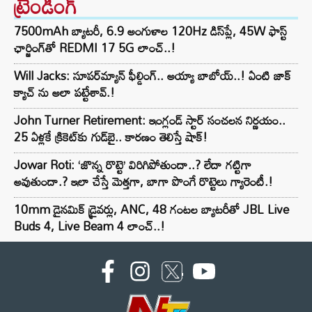
ట్రెండింగ్‌
7500mAh బ్యాటరీ, 6.9 అంగుళాల 120Hz డిస్‌ప్లే, 45W ఫాస్ట్
ఛార్జింగ్‌తో REDMI 17 5G లాంచ్..!
Will Jacks: సూపర్‌మ్యాన్ ఫీల్డింగ్.. అయ్యా బాబోయ్..! ఏంటి జాక్
క్యాచ్ ను అలా పట్టేశావ్.!
John Turner Retirement: ఇంగ్లండ్ స్టార్ సంచలన నిర్ణయం..
25 ఏళ్లకే క్రికెట్‌కు గుడ్‌బై.. కారణం తెలిస్తే షాక్!
Jowar Roti: ‘జొన్న రొట్టె’ విరిగిపోతుందా..? లేదా గట్టిగా
అవుతుందా.? ఇలా చేస్తే మెత్తగా, బాగా పొంగే రొట్టెలు గ్యారెంటీ.!
10mm డైనమిక్ డ్రైవర్లు, ANC, 48 గంటల బ్యాటరీతో JBL Live
Buds 4, Live Beam 4 లాంచ్..!