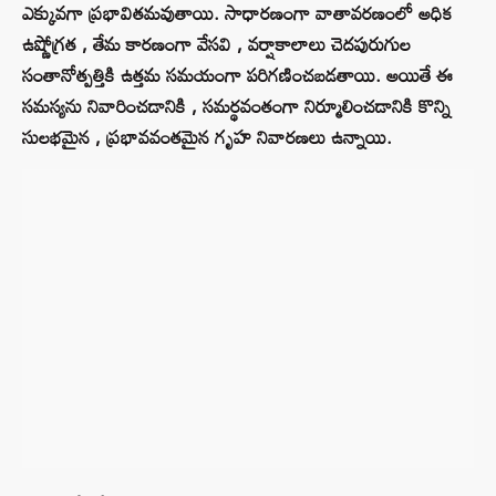
ఎక్కువగా ప్రభావితమవుతాయి. సాధారణంగా వాతావరణంలో అధిక
ఉష్ణోగ్రత , తేమ కారణంగా వేసవి , వర్షాకాలాలు చెదపురుగుల
సంతానోత్పత్తికి ఉత్తమ సమయంగా పరిగణించబడతాయి. అయితే ఈ
సమస్యను నివారించడానికి , సమర్థవంతంగా నిర్మూలించడానికి కొన్ని
సులభమైన , ప్రభావవంతమైన గృహ నివారణలు ఉన్నాయి.