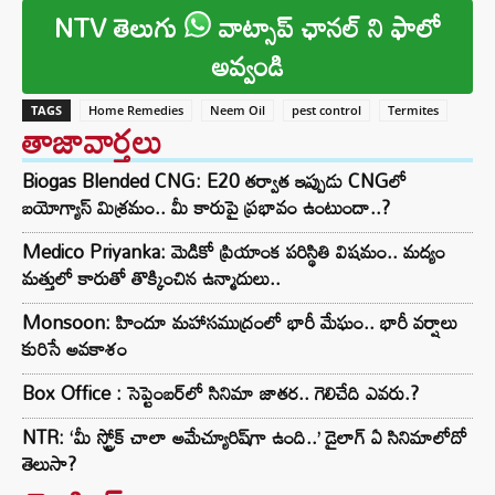
NTV తెలుగు
వాట్సాప్ ఛానల్ ని ఫాలో
అవ్వండి
TAGS
Home Remedies
Neem Oil
pest control
Termites
తాజావార్తలు
Biogas Blended CNG: E20 తర్వాత ఇప్పుడు CNGలో
బయోగ్యాస్ మిశ్రమం.. మీ కారుపై ప్రభావం ఉంటుందా..?
Medico Priyanka: మెడికో ప్రియాంక పరిస్థితి విషమం.. మద్యం
మత్తులో కారుతో తొక్కించిన ఉన్మాదులు..
Monsoon: హిందూ మహాసముద్రంలో భారీ మేఘం.. భారీ వర్షాలు
కురిసే అవకాశం
Box Office : సెప్టెంబర్‌లో సినిమా జాతర.. గెలిచేది ఎవరు.?
NTR: ‘మీ స్ట్రోక్ చాలా అమేచ్యూరిష్‌గా ఉంది..’ డైలాగ్ ఏ సినిమాలోదో
తెలుసా?