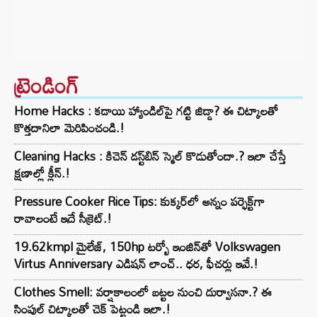
ట్రెండింగ్‌
Home Hacks : కడాయి హ్యాండిల్‌పై గట్టి జిడ్డా? ఈ చిట్కాలతో
కొత్తదానిలా మెరిపించండి.!
Cleaning Hacks : కిచెన్ డస్ట్‌బిన్ స్మెల్ కొడుతోందా.? ఇలా చేస్తే
క్షణాల్లో క్లీన్.!
Pressure Cooker Rice Tips: కుక్కర్‌లో అన్నం పర్ఫెక్ట్‌గా
రావాలంటే ఇదే సీక్రెట్.!
19.62kmpl మైలేజ్, 150hp టర్బో ఇంజిన్‌తో Volkswagen
Virtus Anniversary ఎడిషన్ లాంచ్.. ధర, ఫీచర్లు ఇవే.!
Clothes Smell: వర్షాకాలంలో బట్టల నుంచి దుర్వాసనా.? ఈ
సింపుల్ చిట్కాలతో చెక్ పెట్టండి ఇలా.!