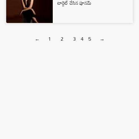
టార్గెట్ చేసిన పూనమ్
←
1
2
3
4
5
→