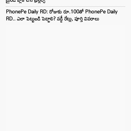
PhonePe Daily RD: రోజుకు రూ.100తో PhonePe Daily
RD.. ఎలా పెట్టుబడి పెట్టాలి? వడ్డీ రేట్లు, పూర్తి వివరాలు