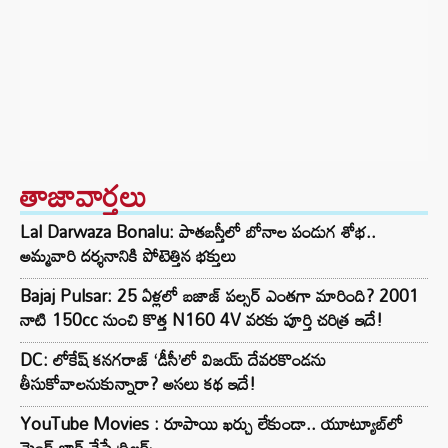
తాజావార్తలు
Lal Darwaza Bonalu: పాతబస్తీలో బోనాల పండుగ శోభ..
అమ్మవారి దర్శనానికి పోటెత్తిన భక్తులు
Bajaj Pulsar: 25 ఏళ్లలో బజాజ్ పల్సర్ ఎంతగా మారింది? 2001
నాటి 150cc నుంచి కొత్త N160 4V వరకు పూర్తి చరిత్ర ఇదే!
DC: లోకేష్ కనగరాజ్ ‘డీసీ’లో విజయ్ దేవరకొండను
తీసుకోవాలనుకున్నారా? అసలు కథ ఇదే!
YouTube Movies : రూపాయి ఖర్చు లేకుండా.. యూట్యూబ్‌లో
మైండ్ బ్లాక్‌ చేసే థ్రిల్లర్స్‌