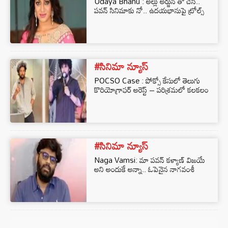
Udaya Bhanu : అల్లు అర్జున్ తో చేసి..
పవన్ సినిమాకు నో.. ఉదయభానుపై ట్రోల్స్
#సినిమా న్యూస్
POCSO Case : పోక్సో కేసులో తెలుగు
కొరియోగ్రాఫర్ అరెస్ట్ – పరిశ్రమలో కలకలం
#సినిమా న్యూస్
Naga Vamsi: మా పవన్ కళ్యాణ్ విజయే
అని అందుకే అన్నా.. ఓపెనైన నాగవంశీ