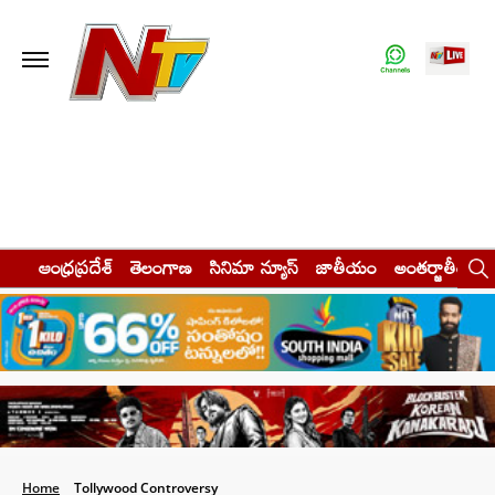
ఆంధ్రప్రదేశ్
తెలంగాణ
సినిమా న్యూస్
జాతీయం
అంతర్జాతీయం
Home
Tollywood Controversy