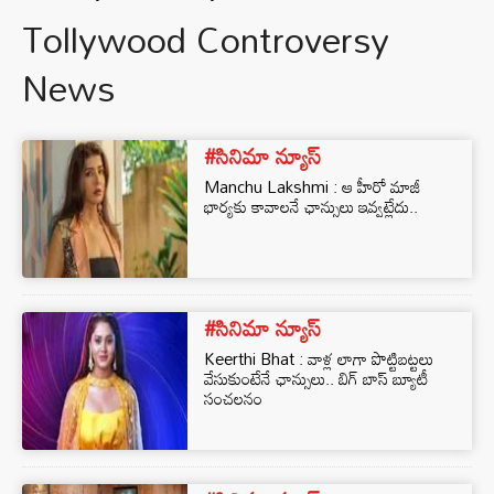
Tollywood Controversy
News
#సినిమా న్యూస్
Manchu Lakshmi : ఆ హీరో మాజీ
భార్యకు కావాలనే ఛాన్సులు ఇవ్వట్లేదు..
#సినిమా న్యూస్
Keerthi Bhat : వాళ్ల లాగా పొట్టిబట్టలు
వేసుకుంటేనే ఛాన్సులు.. బిగ్ బాస్ బ్యూటీ
సంచలనం