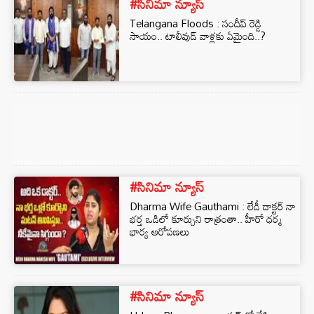
#సినిమా న్యూస్
Telangana Floods : సందీప్ రెడ్డి
సాయం.. టాలీవుడ్ వాళ్లకు ఏమైంది..?
#సినిమా న్యూస్
Dharma Wife Gauthami : లేడీ డాక్టర్ నా
భర్త ఒడిలో కూర్చుని రాత్రంతా.. హీరో ధర్మ
భార్య ఆరోపణలు
#సినిమా న్యూస్