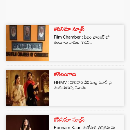
#సినిమా న్యూస్
Film Chamber : ఫిలిం ఛాంబర్ లో
తెలంగాణ వాదుల గొడవ..
#తెలంగాణ
HHMV : హరిహర వీరమల్లు మూవీ పై
ముదురుతున్న వివాదం..
#సినిమా న్యూస్
Poonam Kaur: మరోసారి త్రివిక్రమ్ ను