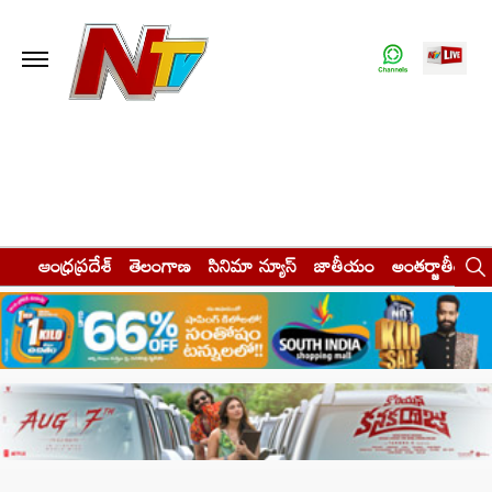
ఆంధ్రప్రదేశ్
తెలంగాణ
సినిమా న్యూస్
జాతీయం
అంతర్జాతీయం