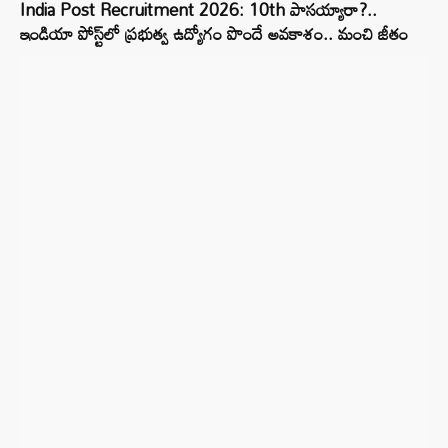
India Post Recruitment 2026: 10th పాసయ్యారా?..
ఇండియా పోస్ట్‌లో ప్రభుత్వ ఉద్యోగం పొందే అవకాశం.. మంచి జీతం