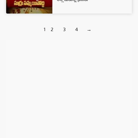
1
2
3
4
→