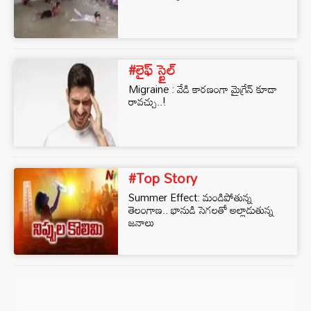
#లైఫ్ స్టైల్
Migraine : వేడి కారణంగా మైగ్రేన్ కూడా
రావచ్చు..!
#Top Story
Summer Effect: మండిపోతున్న
తెలంగాణ.. భానుడి సెగలతో అల్లాడుతున్న
జనాలు