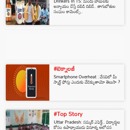
Drinkers In TS: మందు బాబులకు
అన్యాయం చేస్తే దబిడి దిబిడే.. తాగుబోతుల
సంఘం కామెంట్స్..
#టెక్నాలజీ
Smartphone Overheat : వేసవిలో మీ
స్మార్ట్ ఫోన్లు ఎందుకు వేడెక్కుతాయో తెలుసా ?
#Top Story
Uttar Pradesh: సమ్మర్ ఎఫెక్ట్.. విద్యార్థుల
కోసం ఉపాధ్యాయుడు వినూత్న ఆలోచన