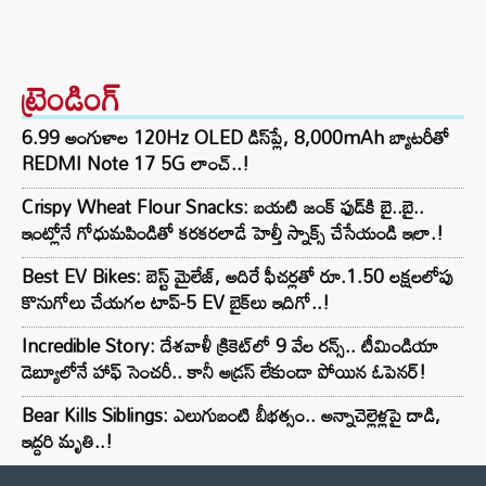
ట్రెండింగ్‌
6.99 అంగుళాల 120Hz OLED డిస్‌ప్లే, 8,000mAh బ్యాటరీతో
REDMI Note 17 5G లాంచ్..!
Crispy Wheat Flour Snacks: బయటి జంక్ ఫుడ్‌కి బై..బై..
ఇంట్లోనే గోధుమపిండితో కరకరలాడే హెల్తీ స్నాక్స్ చేసేయండి ఇలా.!
Best EV Bikes: బెస్ట్ మైలేజ్, అదిరే ఫీచర్లతో రూ.1.50 లక్షలలోపు
కొనుగోలు చేయగల టాప్-5 EV బైక్‌లు ఇదిగో..!
Incredible Story: దేశవాళీ క్రికెట్‌లో 9 వేల రన్స్.. టీమిండియా
డెబ్యూలోనే హాఫ్ సెంచరీ.. కానీ అడ్రస్ లేకుండా పోయిన ఓపెనర్!
Bear Kills Siblings: ఎలుగుబంటి బీభత్సం.. అన్నాచెల్లెళ్లపై దాడి,
ఇద్దరి మృతి..!