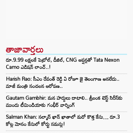
తాజావార్తలు
రూ.9.99 లక్షలకే పెట్రోల్, డీజిల్, CNG ఆప్షన్లతో Tata Nexon
Camo ఎడిషన్ లాంచ్..!
Harish Rao: సీఎం రేవంత్ రెడ్డి ఏ రోజూ జై తెలంగాణ అనలేదు..
మాజీ మంత్రి సంచలన ఆరోపణ..
Gautam Gambhir: మన హద్దులు దాటాలి.. శ్రీలంక టెస్ట్ సిరీస్‌కు
ముందు టీమిండియాకు గంభీర్ వార్నింగ్
Salman Khan: సల్మాన్ ఖాన్ ఖాతాలో మరో కొత్త కేసు… రూ.3
కోట్ల మోసం కేసులో కోర్టు సమన్లు!