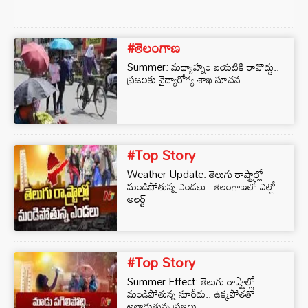
#తెలంగాణ
Summer: మధ్యాహ్నం బయటికి రావొద్దు..
ప్రజలకు వైద్యారోగ్య శాఖ సూచన
#Top Story
Weather Update: తెలుగు రాష్ట్రాల్లో
మండిపోతున్న ఎండలు.. తెలంగాణలో ఎల్లో
అలర్ట్
#Top Story
Summer Effect: తెలుగు రాష్ట్రాల్లో
మండిపోతున్న సూరీడు.. ఉక్కపోతతో
అల్లాడుతున్న ప్రజలు