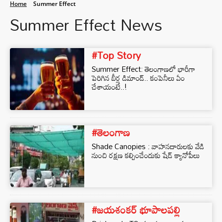
Home
Summer Effect
Summer Effect News
#Top Story
Summer Effect: తెలంగాణలో భారీగా
పెరిగిన బీర్ల డిమాండ్.. కంపెనీలు ఏం
చేశాయంటే..!
#తెలంగాణ
Shade Canopies : వాహనదారులకు వేడి
నుంచి రక్షణ కల్పించేందుకు షేడ్ క్యానోపీలు
#జయశంకర్ భూపాలపల్లి