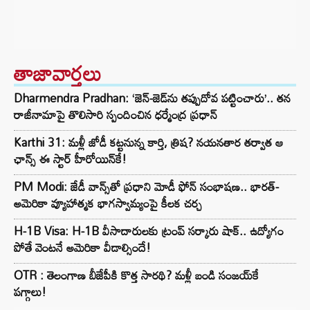
తాజావార్తలు
Dharmendra Pradhan: ‘జెన్-జెడ్‌ను తప్పుదోవ పట్టించారు’.. తన
రాజీనామాపై తొలిసారి స్పందించిన ధర్మేంద్ర ప్రధాన్
Karthi 31: మళ్లీ జోడీ కట్టనున్న కార్తి, త్రిష? నయనతార తర్వాత ఆ
ఛాన్స్ ఈ స్టార్ హీరోయిన్‌కే!
PM Modi: జేడీ వాన్స్‌తో ప్రధాని మోడీ ఫోన్ సంభాషణ.. భారత్-
అమెరికా వ్యూహాత్మక భాగస్వామ్యంపై కీలక చర్చ
H-1B Visa: H-1B వీసాదారులకు ట్రంప్ సర్కారు షాక్.. ఉద్యోగం
పోతే వెంటనే అమెరికా వీడాల్సిందే!
OTR : తెలంగాణ బీజేపీకి కొత్త సారథి? మళ్లీ బండి సంజయ్‌కే
పగ్గాలు!