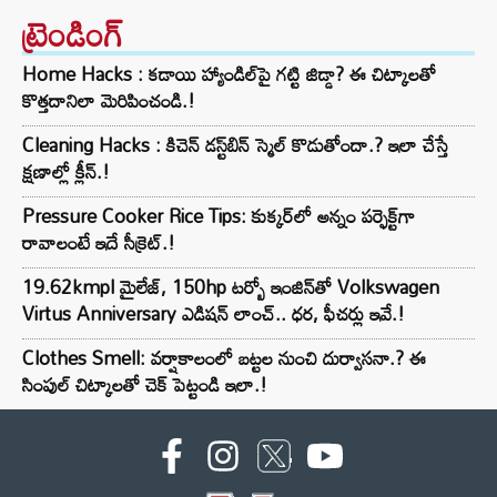
ట్రెండింగ్‌
Home Hacks : కడాయి హ్యాండిల్‌పై గట్టి జిడ్డా? ఈ చిట్కాలతో
కొత్తదానిలా మెరిపించండి.!
Cleaning Hacks : కిచెన్ డస్ట్‌బిన్ స్మెల్ కొడుతోందా.? ఇలా చేస్తే
క్షణాల్లో క్లీన్.!
Pressure Cooker Rice Tips: కుక్కర్‌లో అన్నం పర్ఫెక్ట్‌గా
రావాలంటే ఇదే సీక్రెట్.!
19.62kmpl మైలేజ్, 150hp టర్బో ఇంజిన్‌తో Volkswagen
Virtus Anniversary ఎడిషన్ లాంచ్.. ధర, ఫీచర్లు ఇవే.!
Clothes Smell: వర్షాకాలంలో బట్టల నుంచి దుర్వాసనా.? ఈ
సింపుల్ చిట్కాలతో చెక్ పెట్టండి ఇలా.!