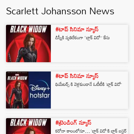
Scarlett Johansson News
#టాప్ సినిమా న్యూస్
డిస్నీకి వ్యతిరేకంగా “బ్లాక్ విడో” కేసు
#టాప్ సినిమా న్యూస్
థియేటర్స్ కి వెళ్లకుండానే ఓటీటీకి ‘బ్లాక్ విడో’
#ట్రెండింగ్ న్యూస్
కరోనా కాలంలోనూ… ‘బ్లాక్ విడో’కి బ్లాక్ బస్టర్