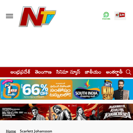
ఆంధ్రప్రదేశ్
తెలంగాణ
సినిమా న్యూస్
జాతీయం
అంతర్జాతీయం
Home
Scarlett Johansson