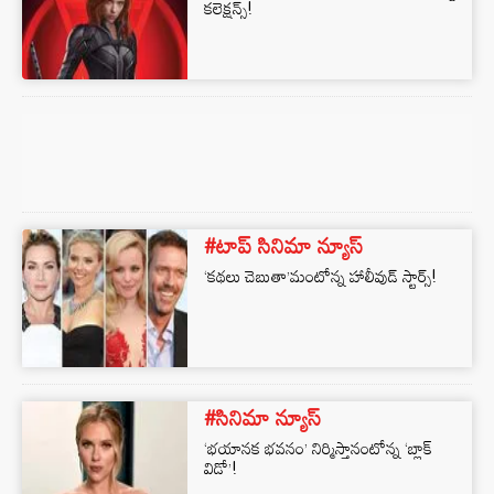
కలెక్షన్స్!
#టాప్ సినిమా న్యూస్
‘కథలు చెబుతా’మంటోన్న హాలీవుడ్ స్టార్స్!
#సినిమా న్యూస్
‘భయానక భవనం’ నిర్మిస్తానంటోన్న ‘బ్లాక్
విడో’!