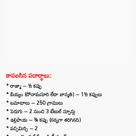
కావలసిన పదార్థాలు:
* రాజ్మా – ½ కప్పు
* బియ్యం (సోనామసూరి లేదా బాస్మతి) – 1½ కప్పులు
* టమాటాలు – 250 గ్రాములు
* పెరుగు – 2 నుంచి 3 టేబుల్ స్పూన్లు
* ఉల్లిపాయ – ¾ కప్పు (సన్నగా తరిగినది)
* పచ్చిమిర్చి – 2