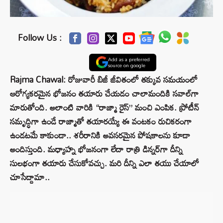
Follow Us :
Add as a preferred
source on google
Rajma Chawal: రోజువారీ బిజీ జీవితంలో తక్కువ సమయంలో
ఆరోగ్యకరమైన భోజనం తయారు చేయడం చాలామందికి సవాల్‌గా
మారుతోంది. అలాంటి వారికి “రాజ్మా రైస్” మంచి ఎంపిక. ప్రోటీన్‌
సమృద్ధిగా ఉండే రాజ్మాతో తయారయ్యే ఈ వంటకం రుచికరంగా
ఉండటమే కాకుండా.. శరీరానికి అవసరమైన పోషకాలను కూడా
అందిస్తుంది. మధ్యాహ్న భోజనంగా లేదా రాత్రి డిన్నర్‌గా దీన్ని
సులభంగా తయారు చేసుకోవచ్చు. మరి దీన్ని ఎలా తయు చేయాలో
చూసేద్దామా..