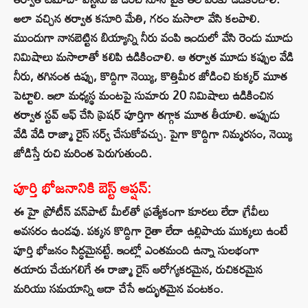
అలా వచ్చిన తర్వాత కసూరి మేతి, గరం మసాలా వేసి కలపాలి.
ముందుగా నానబెట్టిన బియ్యాన్ని నీరు వంపి ఇందులో వేసి రెండు మూడు
నిమిషాలు మసాలాతో కలిపి ఉడికించాలి. ఆ తర్వాత మూడు కప్పుల వేడి
నీరు, తగినంత ఉప్పు, కొద్దిగా నెయ్యి, కొత్తిమీర జోడించి కుక్కర్ మూత
పెట్టాలి. ఇలా మధ్యస్థ మంటపై సుమారు 20 నిమిషాలు ఉడికించిన
తర్వాత స్టవ్ ఆఫ్ చేసి ప్రెషర్ పూర్తిగా తగ్గాక మూత తీయాలి. అప్పుడు
వేడి వేడి రాజ్మా రైస్ సర్వ్ చేసుకోవచ్చు. పైగా కొద్దిగా నిమ్మరసం, నెయ్యి
జోడిస్తే రుచి మరింత పెరుగుతుంది.
పూర్తి భోజనానికి బెస్ట్ ఆప్షన్:
ఈ హై ప్రోటీన్ వన్‌పాట్ మీల్‌తో ప్రత్యేకంగా కూరలు లేదా గ్రేవీలు
అవసరం ఉండవు. పక్కన కొద్దిగా రైతా లేదా ఉల్లిపాయ ముక్కలు ఉంటే
పూర్తి భోజనం సిద్ధమైనట్టే. ఇంట్లో ఎంతమంది ఉన్నా సులభంగా
తయారు చేయగలిగే ఈ రాజ్మా రైస్ ఆరోగ్యకరమైన, రుచికరమైన
మరియు సమయాన్ని ఆదా చేసే అద్భుతమైన వంటకం.