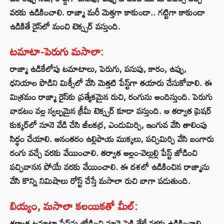
వరకు ఉడికించాలి. రాజ్మా మరీ మెత్తగా కాకుండా.. గట్టిగా కాకుండా
ఉడికితే రైస్‌లో మంచి టెక్స్చర్ వస్తుంది.
టమాటా-పెరుగు మసాలా:
రాజ్మా ఉడికేలోపు టమాటాలు, పెరుగు, పసుపు, కారం, ఉప్పు,
ధనియాల పొడిని మిక్సీలో వేసి మెత్తటి పేస్ట్‌గా తయారు చేసుకోవాలి. ఈ
మిశ్రమం రాజ్మా రైస్‌కు ప్రత్యేకమైన రుచి, రంగును అందిస్తుంది. పెరుగు
వాడటం వల్ల స్వల్పమైన క్రీమీ టెక్స్చర్ కూడా వస్తుంది. ఆ తర్వాత ప్రెషర్
కుక్కర్‌లో నూనె వేడి చేసి జీలకర్ర, ఎండుమిర్చి, ఇంగువ వేసి తాలింపు
సిద్ధం చేయాలి. అనంతరం ఉల్లిపాయ ముక్కలు, పచ్చిమిర్చి వేసి బంగారు
రంగు వచ్చే వరకు వేయించాలి. తర్వాత అల్లం-వెల్లుల్లి పేస్ట్ జోడించి
పచ్చివాసన పోయే వరకు వేయించాలి. ఈ దశలో ఉడికించిన రాజ్మాను
వేసి కొన్ని నిమిషాలు రోస్ట్ చేస్తే మసాలా రుచి బాగా పడుతుంది.
బియ్యం, మసాలా కలయికతో మీల్:
తర్వాత టమాటా పేస్ట్‌ను జోడించి నూనె పైకి తేలే వరకు ఉడికించాలి.