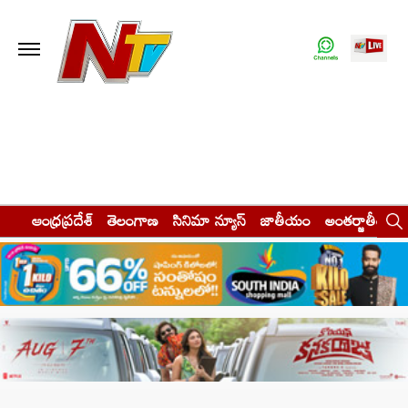
ఆంధ్రప్రదేశ్
తెలంగాణ
సినిమా న్యూస్
జాతీయం
అంతర్జాతీయం