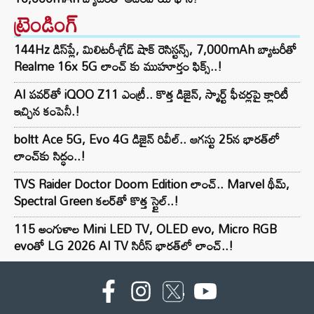
ట్రెండింగ్‌
144Hz డిస్‌ప్లే, మిలిటరీ-గ్రేడ్ షాక్ రెసిస్టన్స్, 7,000mAh బ్యాటరీతో
Realme 16x 5G లాంచ్ కు ముహూర్తం ఫిక్స్..!
AI పవర్‌తో iQOO Z11 ఎంట్రీ.. కొత్త డిజైన్, స్మార్ట్ ఫీచర్లపై క్లారిటీ
ఇచ్చిన కంపెనీ.!
boltt Ace 5G, Evo 4G డిజైన్ రివీల్.. ఆగస్టు 25న భారత్‌లో
లాంచ్‌కు సిద్ధం..!
TVS Raider Doctor Doom Edition లాంచ్.. Marvel థీమ్,
Spectral Green కలర్‌తో కొత్త స్టైల్..!
115 అంగుళాల Mini LED TV, OLED evo, Micro RGB
evoతో LG 2026 AI TV సిరీస్ భారత్‌లో లాంచ్..!