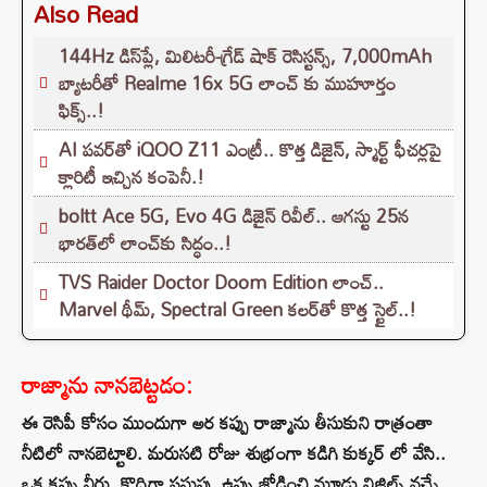
Also Read
144Hz డిస్‌ప్లే, మిలిటరీ-గ్రేడ్ షాక్ రెసిస్టన్స్, 7,000mAh
బ్యాటరీతో Realme 16x 5G లాంచ్ కు ముహూర్తం
ఫిక్స్..!
AI పవర్‌తో iQOO Z11 ఎంట్రీ.. కొత్త డిజైన్, స్మార్ట్ ఫీచర్లపై
క్లారిటీ ఇచ్చిన కంపెనీ.!
boltt Ace 5G, Evo 4G డిజైన్ రివీల్.. ఆగస్టు 25న
భారత్‌లో లాంచ్‌కు సిద్ధం..!
TVS Raider Doctor Doom Edition లాంచ్..
Marvel థీమ్, Spectral Green కలర్‌తో కొత్త స్టైల్..!
రాజ్మాను నానబెట్టడం:
ఈ రెసిపీ కోసం ముందుగా అర కప్పు రాజ్మాను తీసుకుని రాత్రంతా
నీటిలో నానబెట్టాలి. మరుసటి రోజు శుభ్రంగా కడిగి కుక్కర్‌ లో వేసి..
ఒక కప్పు నీరు, కొద్దిగా పసుపు, ఉప్పు జోడించి మూడు విజిల్స్ వచ్చే