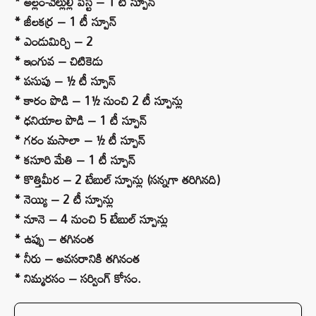
* అల్లం-వెల్లుల్లి పేస్ట్ – 1 టీ స్పూన్
* జీలకర్ర – 1 టీ స్పూన్
* ఎండుమిర్చి – 2
* ఇంగువ – చిటికెడు
* పసుపు – ½ టీ స్పూన్
* కారం పొడి – 1½ నుంచి 2 టీ స్పూన్లు
* ధనియాల పొడి – 1 టీ స్పూన్
* గరం మసాలా – ½ టీ స్పూన్
* కసూరి మేతి – 1 టీ స్పూన్
* కొత్తిమీర – 2 టేబుల్ స్పూన్లు (సన్నగా తరిగినది)
* నెయ్యి – 2 టీ స్పూన్లు
* నూనె – 4 నుంచి 5 టేబుల్ స్పూన్లు
* ఉప్పు – తగినంత
* నీరు – అవసరానికి తగినంత
* నిమ్మరసం – సర్వింగ్ కోసం.