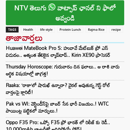
NTV తెలుగు
వాట్సాప్ ఛానల్ ని ఫాలో
అవ్వండి
TAGS
Health
life style
Protein Lunch
Rajma Rice
recipe
తాజావార్తలు
Huawei MateBook Pro S: హువావే మేట్‌బుక్ ప్రో ఎస్
విడుదల.. అత్యంత తేలికైన ల్యాప్‌టాప్.. Kirin XE90 ప్రాసెసర్
Thursday Horoscope: గురువారం దిన ఫలాలు.. ఆ రాశి వారు
ఆర్థిక విషయాల్లో జాగ్రత్త!
Raaka: ‘రాకా’లో షారుఖ్ ఉన్నారా? వైరల్ అవుతున్న గెస్ట్ రోల్
వార్తలపై క్లారిటీ!
Pak vs WI: వెస్టిండీస్‌పై బాబర్ సేన భారీ విజయం.! WTC
పాయింట్ల పట్టికలో మార్పులు.!
Oppo F35 Pro: ఒప్పో F35 ప్రో భారత్ లో రిలీజ్ కు రెడీ..
10,000mAh బ్యాటరీతో అదిరిపోయే ఫోన్!