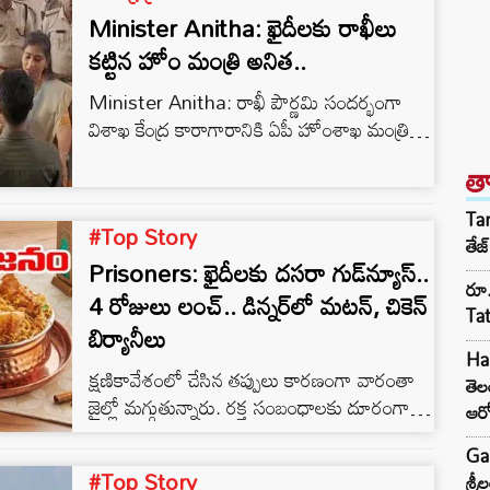
Minister Anitha: ఖైదీలకు రాఖీలు
కట్టిన హోం మంత్రి అనిత..
Minister Anitha: రాఖీ పౌర్ణమి సందర్భంగా
విశాఖ కేంద్ర కారాగారానికి ఏపీ హోంశాఖ మంత్రి
వంగలపూడి అనిత వెళ్లారు. ఈ సందర్భంగా యువ
త
ఖైదీలైన 30 మందితో పాటు జైళ్లశాఖ అధికారులకు
సైతం రాఖీలు కట్టింది.
Tar
#Top Story
తేజ
Prisoners: ఖైదీలకు దసరా గుడ్‌న్యూస్..
రూ.
4 రోజులు లంచ్.. డిన్నర్‌లో మటన్, చికెన్
Ta
బిర్యానీలు
Har
క్షణికావేశంలో చేసిన తప్పులు కారణంగా వారంతా
తె
జైల్లో మగ్గుతున్నారు. రక్త సంబంధాలకు దూరంగా
ఆర
నాలుగు గోడల మధ్య కాలం వెళ్లదీస్తున్నారు. వారికి
Ga
ఓ పండుగ ఉండదు. ఓ ఆనందం ఉండదు. అక్కడే
#Top Story
శ్ర
తింటూ.. ఆ నలుగురితోనే ఉంటూ ధీనమైన