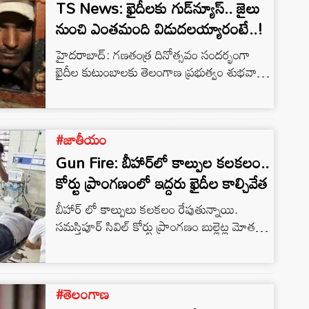
TS News: ఖైదీలకు గుడ్‌న్యూస్.. జైలు
నుంచి ఎంతమంది విడుదలయ్యారంటే..!
హైదరాబాద్: గణతంత్ర దినోత్సవం సందర్భంగా
ఖైదీల కుటుంబాలకు తెలంగాణ ప్రభుత్వం శుభవార్త
చెప్పింది. వివిధ నేరాల్లో జైలు శిక్ష అనుభవిస్తున్న
ఖైదీలకు గుడ్‌న్యూస్ చెప్పింది. సత్ ప్రవర్తన కలిగిన
ఖైదీలను విడుదల చేయాలని రేవంత్‌రెడ్డి సర్కార్
#జాతీయం
నిర్ణయం తీసుకుంది. రిపబ్లిక్ డే సందర్భంగా కొంత
మంది ఖైదీలను తెలంగాణ ప్రభుత్వం విడుదల
Gun Fire: బీహార్⁭లో కాల్పుల కలకలం..
చేయనుంది. జీవిత ఖైదు అనుభవిస్తూ అనారోగ్యం,
కోర్టు ప్రాంగణంలో ఇద్దరు ఖైదీల కాల్చివేత
వృద్ధాప్యం, ఇతర సమస్యలతో బాధపడుతున్న ఖైదీల
బీహార్ లో కాల్పులు కలకలం రేపుతున్నాయి.
శిక్షాకాలాన్ని తగ్గిస్తూ క్షమాభిక్ష ప్రసాదించేందుకు
సమస్తిపూర్ సివిల్ కోర్టు ప్రాంగణం బుల్లెట్ల మోతతో
ప్రభుత్వం చర్యలు చేపట్టింది.
మారుమోగింది. గుర్తుతెలియని దుండగులు
పోలీసులకు బహిరంగ సవాల్ విసిరి ఇద్దరు ఖైదీలపై
కాల్పులు జరిపారు.
#తెలంగాణ