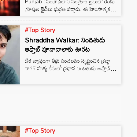
Punjab : పంజాబ్‌లోని సంగ్రూర్ జైలులో రెండు
గ్రూపుల ఖైదీలు ఘర్షణ పడ్డారు. ఈ హింసాత్మక
ఘర్షణలో ఇద్దరు ఖైదీలు మరణించారు. శుక్రవారం
రాత్రి 8:30 గంటల ప్రాంతంలో ఖైదీలు తమ
#Top Story
బ్యారక్‌లో పడుకోబోతున్న సమయంలో పాత కక్షల
Shraddha Walkar: నిందితుడు
కారణంగా పరస్పరం ఘర్షణ పడ్డారు.
ఆఫ్తాబ్ పూనావాలాకు ఊరట
దేశ వ్యాప్తంగా తీవ్ర సంచలనం సృష్టించిన శ్రద్ధా
వాకర్ హత్య కేసులో ప్రధాన నిందితుడు ఆఫ్తాబ్
అమీన్ పూనావాలాకు కోర్టులో స్వల్ప ఊరట
లభించింది.
#Top Story