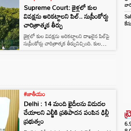
వార
Supreme Court: జైళ్లలో కుల
బతుకును జీవిస్తుంటారు.
వివక్షను అరికట్టాలని పిల్‌.. సుప్రీంకోర్టు
Sal
చారిత్రాత్మక తీర్పు
కేస
జైళ్లలో కుల వివక్షను అరికట్టాలని దాఖలైన పిల్‌పై
సుప్రీంకోర్టు చారిత్రాత్మక తీర్పునిచ్చింది. కుల
ప్రాతిపదికన పనిని విభజించడం ద్వారా జైలు
మాన్యువల్ నేరుగా వివక్ష చూపుతుందని సుప్రీంకోర్టు
పేర్కొంది.
#జాతీయం
Delhi : 14 మంది ఖైదీలను విడుదల
ట్
చేయాలని ఎల్జీకి ప్రతిపాదన పంపిన ఢిల్లీ
ప్రభుత్వం
6.
8,