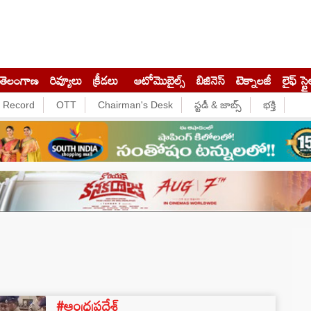
తెలంగాణ
రివ్యూలు
క్రీడలు
ఆటోమొబైల్స్
బిజినెస్‌
టెక్నాలజీ
లైఫ్ స్టై
e Record
OTT
Chairman's Desk
స్టడీ & జాబ్స్
భక్తి
#ఆంధ్రప్రదేశ్