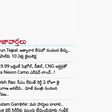
ాజావార్తలు
un Tejpal: అత్యాచార కేసులో సంచలన తీర్పు..
్‌పాల్‌కు 10 ఏళ్లు జైలుశిక్ష
9.99 లక్షలకే పెట్రోల్, డీజిల్, CNG ఆప్షన్లతో
ta Nexon Camo ఎడిషన్ లాంచ్..!
ish Rao: సీఎం రేవంత్ రెడ్డి ఏ రోజూ జై
లంగాణ అనలేదు.. మాజీ మంత్రి సంచలన
ోపణ..
utam Gambhir: మన హద్దులు దాటాలి..
ీలంక టెస్ట్ సిరీస్‌కు ముందు టీమిండియాకు గంభీర్