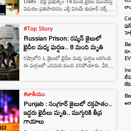
Delhi : ఢిల్లీ ప్రభుత్వం 14 మంది ఖైదీల ముందస్తు
లాం
విడుదల ప్రతిపాదనను ఎల్జీ వినయ్ కుమార్ సక్సేనా
ఆమోదం కోసం పంపింది. హోం మంత్రి కైలాష్
Cr
గెహ్లాట్ ఈ ప్రతిపాదనను ఆమోదం కోసం ఢిల్లీ
ఫుడ
#Top Story
ముఖ్యమంత్రి అతిషికి పంపారు.
హెల
Russian Prison: రష్యన్ జైలులో
Bes
ఖైదీల మధ్య ఘర్షణ.. 8 మంది మృతి
రూ
రష్యాలోని ఓ జైలులో ఖైదీల మధ్య ఘర్షణ జరిగింది.
EV 
ఈ ఘర్షణలో ఎనిమిది మంది చనిపోయారు. వీరిలో
Inc
నలుగురు జైలు ఉద్యోగులు కూడా ఉన్నారు.
టీమ
రష్యాలోని వోల్గోగ్రాడ్ ప్రాంతంలోని అత్యంత భద్రత
లే
కలిగిన ఐకే-19 సురోవికినో శిక్షాస్మృతి కాలనీలో ఈ
#జాతీయం
హింసాకాండ చోటుచేసుకుంది.
Bea
Punjab : సంగ్రూర్ జైలులో రక్తపాతం..
అన్న
ఇద్దరు ఖైదీలు మృతి.. ముగ్గురికి తీవ్ర
గాయాలు