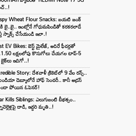
చ్..!
ispy Wheat Flour Snacks: బయటి జంక్
్‌కి బై..బై.. ఇంట్లోనే గోధుమపిండితో కరకరలాడే
్తీ స్నాక్స్ చేసేయండి ఇలా.!
t EV Bikes: బెస్ట్ మైలేజ్, అదిరే ఫీచర్లతో
.1.50 లక్షలలోపు కొనుగోలు చేయగల టాప్-5
బైక్‌లు ఇదిగో..!
redible Story: దేశవాళీ క్రికెట్‌లో 9 వేల రన్స్..
ిండియా డెబ్యూలోనే హాఫ్ సెంచరీ.. కానీ అడ్రస్
కుండా పోయిన ఓపెనర్!
r Kills Siblings: ఎలుగుబంటి బీభత్సం..
ాచెల్లెళ్లపై దాడి, ఇద్దరి మృతి..!