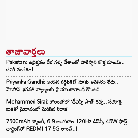
తాజావార్తలు
Pakistan: ఉద్రిక్తతల వేళ గల్ఫ్ దేశాలతో పాకిస్థాన్ కొత్త కూటమి..
దేనికి సంకేతం!
Priyanka Gandhi: ఆయన సర్టిఫికెట్ మాకు అవసరం లేదు..
మోహన్ భగవత్‌ వ్యాఖ్యలకు ప్రియాంకాగాంధీ కౌంటర్
Mohammed Siraj: కొలంబోలో ‘డీఎస్పీ సాబ్’ రచ్చ.. సరికొత్త
లుక్‌తో మైదానంలో మెరిసిన సిరాజ్
7500mAh బ్యాటరీ, 6.9 అంగుళాల 120Hz డిస్‌ప్లే, 45W ఫాస్ట్
ఛార్జింగ్‌తో REDMI 17 5G లాంచ్..!