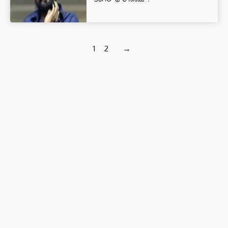
1
2
→