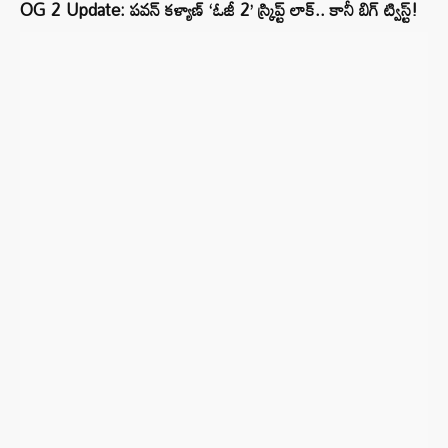
OG 2 Update: పవన్ కళ్యాణ్ ‘ఓజీ 2’ స్క్రిప్ట్ లాక్.. కానీ బిగ్ ట్విస్ట్!