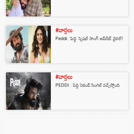
#వార్తలు
Peddi: ‘పెద్ది’ స్పెషల్ సాంగ్ అప్‌డేట్ వైరల్!
#వార్తలు
PEDDI : పెద్ది సెకండ్ సింగిల్ వచ్చేస్తోంది