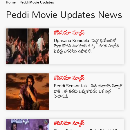
Home
Peddi Movie Updates
Peddi Movie Updates News
#సినిమా న్యూస్
Upasana Konidela: ‘పెద్ది’ థియేటర్‌లో
మెగా కోడలి ఊరమాస్ రచ్చ.. చరణ్ ఎంట్రీకి
పేపర్లు ఎగరేసిన ఉపాసన!
#సినిమా న్యూస్
Peddi Sensor talk : పెద్ది దుబాయ్ సెన్సార్
టాక్.. ఈ కథను ఒప్పుకోవడం ఒక పెద్ద
సాహసమే
#సినిమా న్యూస్