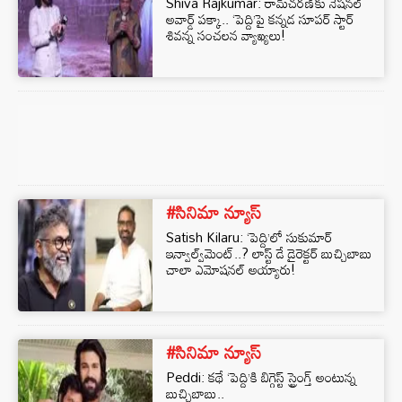
Shiva Rajkumar: రామ్‌చరణ్‌కు నేషనల్
అవార్డ్ పక్కా.. ‘పెద్ది’పై కన్నడ సూపర్ స్టార్
శివన్న సంచలన వ్యాఖ్యలు!
#సినిమా న్యూస్
Satish Kilaru: ‘పెద్ది’లో సుకుమార్
ఇన్వాల్వ్‌మెంట్..? లాస్ట్ డే డైరెక్టర్ బుచ్చిబాబు
చాలా ఎమోషనల్ అయ్యారు!
#సినిమా న్యూస్
Peddi: కథే ‘పెద్ది’కి బిగ్గెస్ట్ స్ట్రెంగ్త్ అంటున్న
బుచ్చిబాబు..