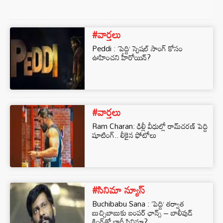
#వార్తలు
Peddi : ‘పెద్ది’ స్పెషల్ సాంగ్ కోసం
ఊహించని హీరోయిన్?
#వార్తలు
Ram Charan: ఢిల్లీ వీధుల్లో రామ్‌చరణ్ పెద్ది
షూటింగ్.. లీకైన ఫోటోలు
#సినిమా న్యూస్
Buchibabu Sana : ‘పెద్ది’ తర్వాత
బుచ్చిబాబుకు బంపర్ ఛాన్స్ – బాలీవుడ్
కింగ్‌తో భారీ సినిమా?