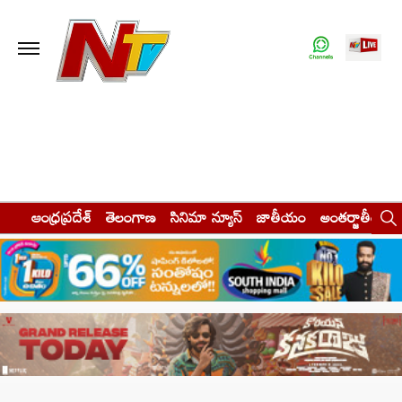
ఆంధ్రప్రదేశ్
తెలంగాణ
సినిమా న్యూస్
జాతీయం
అంతర్జాతీయం