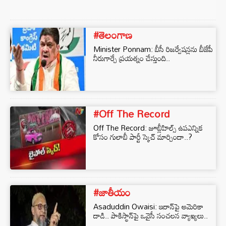
#తెలంగాణ
Minister Ponnam: బీసీ రిజర్వేషన్లను బీజేపీ
నీరుగార్చే ప్రయత్నం చేస్తుంది..
#Off The Record
Off The Record: జూబ్లీహిల్స్‌ ఉపఎన్నిక
కోసం గులాబీ పార్టీ స్కెచ్ మార్చిందా..?
#జాతీయం
Asaduddin Owaisi: ఇరాన్‌పై అమెరికా
దాడి.. పాకిస్థాన్‌పై ఒవైసీ సంచలన వ్యాఖ్యలు..