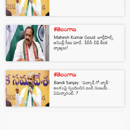
#తెలంగాణ
Mahesh Kumar Goud: జూబ్లీహిల్స్
అసెంబ్లీ సీటు మాదే.. పీసీసీ చీఫ్ కీలక
వ్యాఖ్యలు!
#తెలంగాణ
Bandi Sanjay: “మర్వాడీ గో బ్యాక్‌”
అంశంపై స్పందించిన బండి సంజయ్..
ఏమన్నారంటే..?