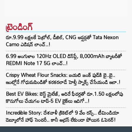
ట్రెండింగ్‌
రూ.9.99 లక్షలకే పెట్రోల్, డీజిల్, CNG ఆప్షన్లతో Tata Nexon
Camo ఎడిషన్ లాంచ్..!
6.99 అంగుళాల 120Hz OLED డిస్‌ప్లే, 8,000mAh బ్యాటరీతో
REDMI Note 17 5G లాంచ్..!
Crispy Wheat Flour Snacks: బయటి జంక్ ఫుడ్‌కి బై..బై..
ఇంట్లోనే గోధుమపిండితో కరకరలాడే హెల్తీ స్నాక్స్ చేసేయండి ఇలా.!
Best EV Bikes: బెస్ట్ మైలేజ్, అదిరే ఫీచర్లతో రూ.1.50 లక్షలలోపు
కొనుగోలు చేయగల టాప్-5 EV బైక్‌లు ఇదిగో..!
Incredible Story: దేశవాళీ క్రికెట్‌లో 9 వేల రన్స్.. టీమిండియా
డెబ్యూలోనే హాఫ్ సెంచరీ.. కానీ అడ్రస్ లేకుండా పోయిన ఓపెనర్!