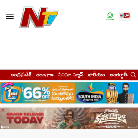
ఆంధ్రప్రదేశ్
తెలంగాణ
సినిమా న్యూస్
జాతీయం
అంతర్జాతీయం