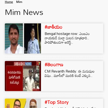
Home
Mim
Mim News
#జాతీయం
Bengal hostage row: ఎంఐఎం
నాయకుడే మల్దా ఘటన సూత్రధారి..
పారిపోతుండగా అరెస్ట్..
#తెలంగాణ
CM Revanth Reddy: ఈ మనుషుల
విషం.. మూసీలో మురికి కంటే ఎక్కువ..
#Top Story