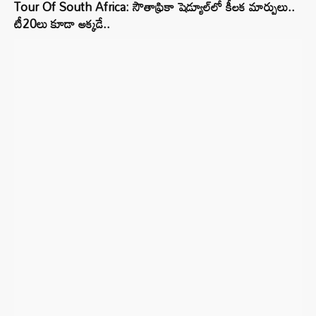
Tour Of South Africa: సౌతాఫ్రికా షెడ్యూల్‌లో కీలక మార్పులు..
టీ20లు కూడా అక్కడే..