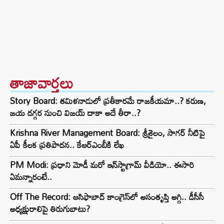
తాజావార్తలు
Story Board: తమిళనాడులో ప్రతీకారమే రాజకీయమా..? కరుణ,
జయ దగ్గర నుంచి విజయ్ దాకా అదే తీరా..?
Krishna River Management Board: శ్రీశైలం, సాగర్ నీటిపై
ఏపీ కీలక ప్రతిపాదన.. కేఆర్ఎంబీకి లేఖ
PM Modi: ప్రధాని మోడీ మరో ఇన్‌స్టాగ్రామ్ వీడియో.. ఈసారి
ఏమన్నారంటే..
Off The Record: ఆసిఫాబాద్ కాంగ్రెస్‌లో అసంతృప్తి అగ్గి.. డీసీసీ
అధ్యక్షురాలిపై తిరుగుబాటు?