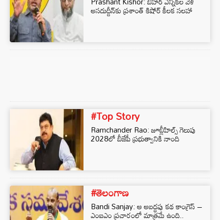
Prashant Kishor: బీహార్ ఎన్నికల వేళ
అసదుద్దీన్‌కు ప్రశాంత్ కిషోర్ కీలక సలహా
#Top Story
Ramchander Rao: జూబ్లీహిల్స్ గెలుపు
2028లో బీజేపీ ప్రభుత్వానికి నాంది
#తెలంగాణ
Bandi Sanjay: ఆ అబద్ధపు కథ కాంగ్రెస్ –
ఎంఐఎం ప్రచారంలో మాత్రమే ఉంది..