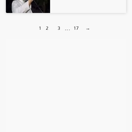
1
2
3
…
17
→