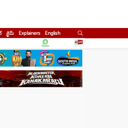
ల్
క్రైమ్
Explainers
English