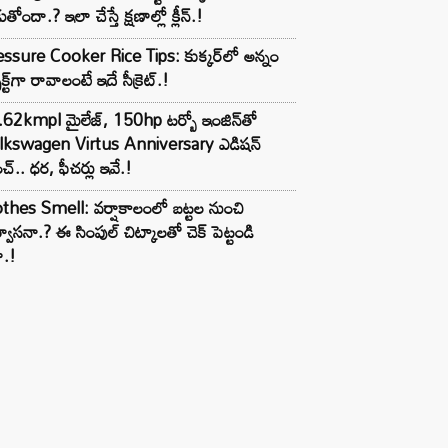
ుతోందా.? ఇలా చేస్తే క్షణాల్లో క్లీన్.!
ssure Cooker Rice Tips: కుక్కర్‌లో అన్నం
ెక్ట్‌గా రావాలంటే ఇదే సీక్రెట్.!
62kmpl మైలేజ్, 150hp టర్బో ఇంజిన్‌తో
lkswagen Virtus Anniversary ఎడిషన్
చ్.. ధర, ఫీచర్లు ఇవే.!
thes Smell: వర్షాకాలంలో బట్టల నుంచి
్వాసనా.? ఈ సింపుల్ చిట్కాలతో చెక్ పెట్టండి
ా.!