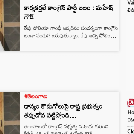
Vai
టీఆర్ఎస్ గెలిచినా..నైతికంగా ఓడిపోయింది.
కార్యకర్తలే కాంగ్రెస్ పార్టీ బలం : మహేష్
విస
నల్గొండలో అభ్యర్థిని పెట్టకపోయినా..ఇండిపెండెంట్
గౌడ్
అభ్యర్థికి మా పార్టీ వారు ఓటేసారు. స్థానిక సంస్థల
రేపు సోనియా గాంధీ జన్మదినం సందర్భంగా కాంగ్రెస్
పట్ల టీఆర్ఎస్ వ్యతిరేక దోరణి..…
జెండా పండుగ జరుపుతున్నాం. రేపు అన్ని పోలింగ్
బూత్ స్థాయి లతో పార్టీ జెండా ఎగురేయాలని పీసీసీ
నిర్ణయించింది అని వర్కింగ్ ప్రెసిడెంట్ మహేష్
కుమార్ గౌడ్ తెలిపారు. సోనియా గాంధీ జన్మదినం
తోపాటు తెలంగాణ ప్రకటన వచ్చిన రోజు డిసెంబర్
9. రేపు ఈ రెండు ప్రాధాన్యతలు కలిగిన రోజు కాబట్టి
పార్టీ డిజిటల్ మెంబర్ షిప్ ప్రారంభిస్తున్నాము.
రేవంత్ రెడ్డి కొడంగల్ అసెంబ్లీ పరిధిలోని పోలింగ్…
#తెలంగాణ
ట్
ధాన్యం కొనుగోలుపై రాష్ట్ర ప్రభుత్వం
Hom
తప్పుదోవ పట్టిస్తోంది…
చిట
తెలంగాణలో కాంగ్రెస్ సభ్యత్వ నమోదు గురించి
Cle
పీసీసీ వర్కింగ్ ప్రెసిడెంట్ మహేష్ గౌడ్