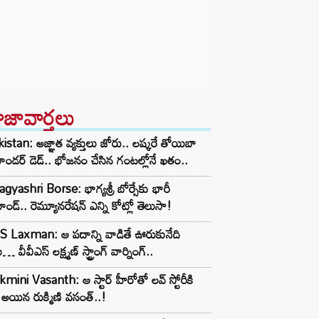
ాజావార్తలు
istan: అజ్ఞాత వ్యక్తులు జోరు.. లష్కరే తోయిబా
ండర్ డెడ్.. భోజనం చేసిన గంటల్లోనే ఖతం..
gyashri Borse: భాగ్యశ్రీ బోర్సేకు భారీ
ాండ్.. రెమ్యూనరేషన్ ఎన్ని కోట్లో తెలుసా!
S Laxman: ఆ పదాన్ని వాడితే ఊరుకునేది
… వీవీఎస్ లక్ష్మణ్ స్ట్రాంగ్ వార్నింగ్..
mini Vasanth: ఆ స్టార్ హీరోతో లవ్ స్టోరీకి
ీ అయిన రుక్మిణి వసంత్..!