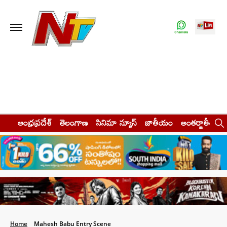
ఆంధ్రప్రదేశ్
తెలంగాణ
సినిమా న్యూస్
జాతీయం
అంతర్జాతీయం
Home
Mahesh Babu Entry Scene