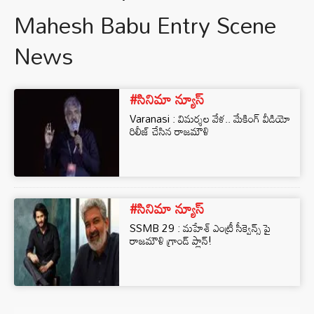
Mahesh Babu Entry Scene
News
#సినిమా న్యూస్
Varanasi : విమర్శల వేళ.. మేకింగ్ వీడియో
రిలీజ్ చేసిన రాజమౌళి
#సినిమా న్యూస్
SSMB 29 : మహేశ్ ఎంట్రీ సీక్వెన్స్ పై
రాజమౌళి గ్రాండ్ ప్లాన్!