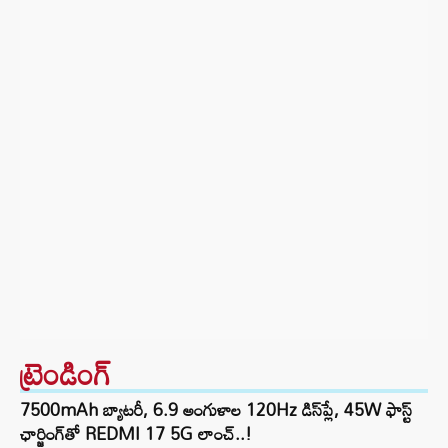
ట్రెండింగ్‌
7500mAh బ్యాటరీ, 6.9 అంగుళాల 120Hz డిస్‌ప్లే, 45W ఫాస్ట్
ఛార్జింగ్‌తో REDMI 17 5G లాంచ్..!