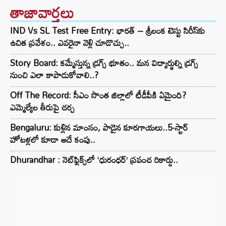
తాజావార్తలు
IND Vs SL Test Free Entry: భారత్ – శ్రీలంక టెస్టు సిరీస్‌కు
ఉచిత ప్రవేశం.. ఎవరైనా వెళ్లి చూడొచ్చు..
Story Board: కమ్మేస్తున్న డ్రగ్స్ భూతం.. మన విద్యార్థుల్ని డ్రగ్స్
నుంచి ఎలా కాపాడుకోవాలి..?
Off The Record: సీఎం సొంత జిల్లాలో టీడీపీకి ఏమైంది?
ఎమ్మెల్యేల తీరుపై చర్చ
Bengaluru: కుళ్లిన మాంసం, పాడైన కూరగాయలు..5-స్టార్
హోటళ్లలో కూడా అదే కంపు..
Dhurandhar : నెట్‌ఫ్లిక్స్‌లో ‘ధురంధర్’ ప్రపంచ రికార్డు..