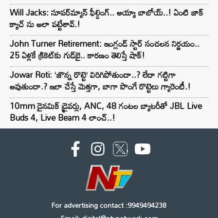
Will Jacks: సూపర్‌మ్యాన్ ఫీల్డింగ్.. అయ్యా బాబోయ్..! ఏంటి జాక్
క్యాచ్ ను అలా పట్టేశావ్.!
John Turner Retirement: ఇంగ్లండ్ స్టార్ సంచలన నిర్ణయం..
25 ఏళ్లకే క్రికెట్‌కు గుడ్‌బై.. కారణం తెలిస్తే షాక్!
Jowar Roti: ‘జొన్న రొట్టె’ విరిగిపోతుందా..? లేదా గట్టిగా
అవుతుందా.? ఇలా చేస్తే మెత్తగా, బాగా పొంగే రొట్టెలు గ్యారెంటీ.!
10mm డైనమిక్ డ్రైవర్లు, ANC, 48 గంటల బ్యాటరీతో JBL Live
Buds 4, Live Beam 4 లాంచ్..!
For advertising contact :9949494238