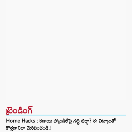
ట్రెండింగ్‌
Home Hacks : కడాయి హ్యాండిల్‌పై గట్టి జిడ్డా? ఈ చిట్కాలతో
కొత్తదానిలా మెరిపించండి.!