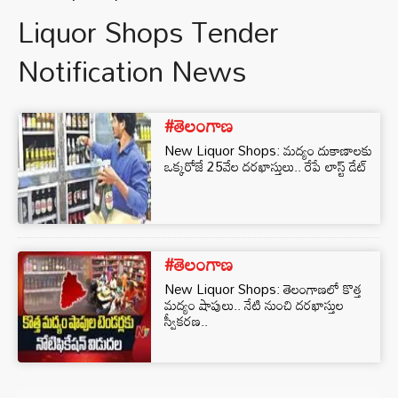
Liquor Shops Tender
Notification News
#తెలంగాణ
New Liquor Shops: మద్యం దుకాణాలకు
ఒక్కరోజే 25వేల దరఖాస్తులు.. రేపే లాస్ట్ డేట్
#తెలంగాణ
New Liquor Shops: తెలంగాణలో కొత్త
మద్యం షాపులు.. నేటి నుంచి దరఖాస్తుల
స్వీకరణ..