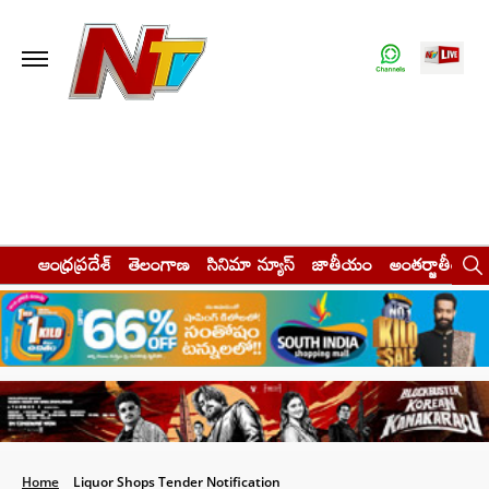
ఆంధ్రప్రదేశ్
తెలంగాణ
సినిమా న్యూస్
జాతీయం
అంతర్జాతీయం
Home
Liquor Shops Tender Notification