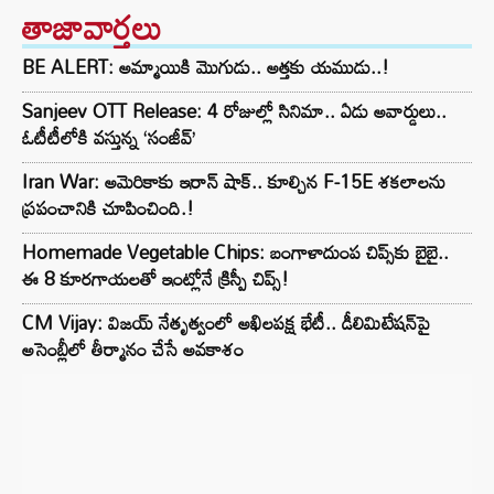
తాజావార్తలు
BE ALERT: అమ్మాయికి మొగుడు.. అత్తకు యముడు..!
Sanjeev OTT Release: 4 రోజుల్లో సినిమా.. ఏడు అవార్డులు..
ఓటీటీలోకి వస్తున్న ‘సంజీవ్’
Iran War: అమెరికాకు ఇరాన్ షాక్.. కూల్చిన F-15E శకలాలను
ప్రపంచానికి చూపించింది.!
Homemade Vegetable Chips: బంగాళాదుంప చిప్స్‌కు బైబై..
ఈ 8 కూరగాయలతో ఇంట్లోనే క్రిస్పీ చిప్స్!
CM Vijay: విజయ్ నేతృత్వంలో అఖిలపక్ష భేటీ.. డీలిమిటేషన్‌పై
అసెంబ్లీలో తీర్మానం చేసే అవకాశం