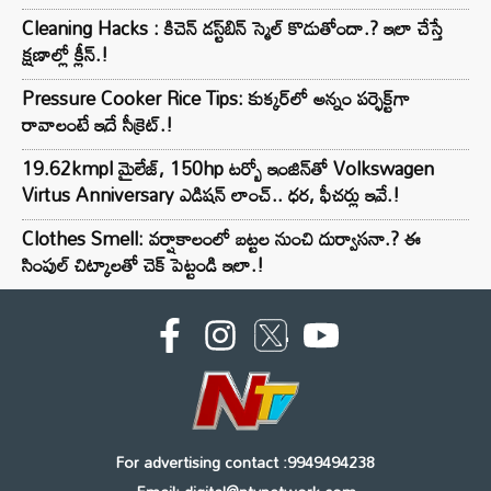
Cleaning Hacks : కిచెన్ డస్ట్‌బిన్ స్మెల్ కొడుతోందా.? ఇలా చేస్తే
క్షణాల్లో క్లీన్.!
Pressure Cooker Rice Tips: కుక్కర్‌లో అన్నం పర్ఫెక్ట్‌గా
రావాలంటే ఇదే సీక్రెట్.!
19.62kmpl మైలేజ్, 150hp టర్బో ఇంజిన్‌తో Volkswagen
Virtus Anniversary ఎడిషన్ లాంచ్.. ధర, ఫీచర్లు ఇవే.!
Clothes Smell: వర్షాకాలంలో బట్టల నుంచి దుర్వాసనా.? ఈ
సింపుల్ చిట్కాలతో చెక్ పెట్టండి ఇలా.!
For advertising contact :9949494238