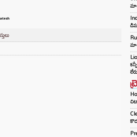
మా
In
atesh
డిమ
్తులు
Rus
మార
Li
కన్
లేర
ట్
Hom
చిట
Cle
కొడ
Pre