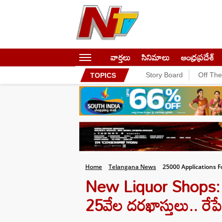
వార్తలు
సినిమాలు
ఆంధ్రప్రదేశ్
Story Board
Off Th
TOPICS
Home
Telangana News
25000 Applications F
New Liquor Shops: మ
25వేల దరఖాస్తులు.. రేపే ల