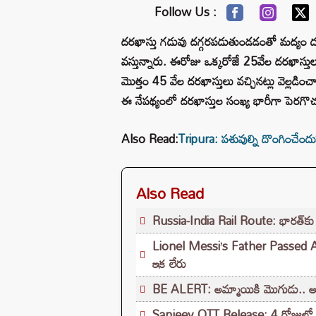
Follow Us :
దరఖాస్తు గడువు దగ్గరపడుతుండడంతో మద్యం ద
వస్తున్నారు. ఈరోజు ఒక్కరోజే 25వేల దరఖాస్తు
మొత్తం 45 వేల దరఖాస్తులు వచ్చినట్లు వెల్ల
ఈ నేపథ్యంలో దరఖాస్తుల సంఖ్య భారీగా పెరగొచ్చ
Also Read:
Tripura: పశువుల్ని దొంగించేందు
Also Read
Russia-India Rail Route: భారత్‌కు రై
Lionel Messi’s Father Passed Away:
ఇక లేరు
BE ALERT: అమ్మాయికి మొగుడు.. అ
Sanjeev OTT Release: 4 రోజుల్లో సిన