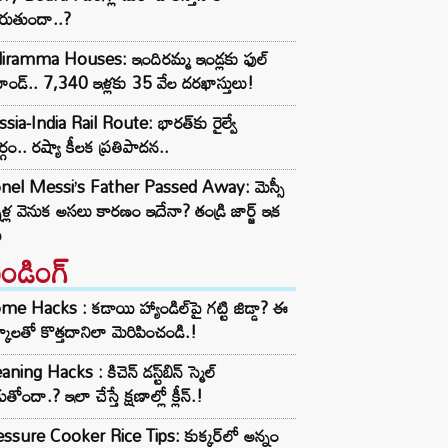
రుతుందా..?
diramma Houses: ఇందిరమ్మ ఇండ్లకు ఫుల్
ాండ్.. 7,340 ఇళ్లకు 35 వేల దరఖాస్తులు!
sia-India Rail Route: భారత్‌కు రైల్వే
్గం.. రష్యా కీలక ప్రతిపాదన..
onel Messi’s Father Passed Away: మెస్సీ
నీళ్ల వెనుక అసలు కారణం ఇదేనా? తండ్రి జార్జ్ ఇక
ు
రెండింగ్‌
e Hacks : కడాయి హ్యాండిల్‌పై గట్టి జిడ్డా? ఈ
్కాలతో కొత్తదానిలా మెరిపించండి.!
aning Hacks : కిచెన్ డస్ట్‌బిన్ స్మెల్
ుతోందా.? ఇలా చేస్తే క్షణాల్లో క్లీన్.!
ssure Cooker Rice Tips: కుక్కర్‌లో అన్నం