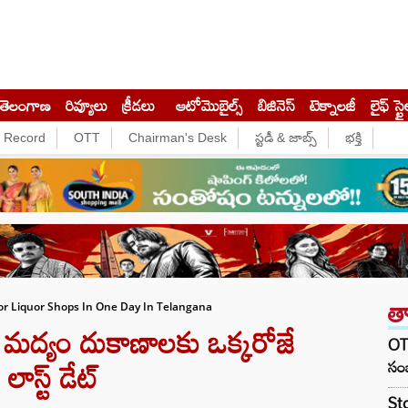
తెలంగాణ
రివ్యూలు
క్రీడలు
ఆటోమొబైల్స్
బిజినెస్‌
టెక్నాలజీ
లైఫ్ స్టై
e Record
OTT
Chairman's Desk
స్టడీ & జాబ్స్
భక్తి
త
or Liquor Shops In One Day In Telangana
ద్యం దుకాణాలకు ఒక్కరోజే
OTR
ాస్ట్ డేట్
సంజ
Sto