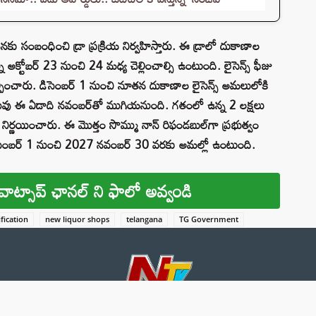
కు సంబంధించి డ్రా ప్రక్రియ నిర్వహిస్తారు. ఈ డ్రాలో దుకాణాల
 అక్టోబర్ 23 నుంచి 24 మధ్య చెల్లించాల్సి ఉంటుంది. లైసెన్స్ ఫీజు
ల్పించారు. డిసెంబర్ 1 నుంచి నూతన దుకాణాల లైసెన్స్ అమలులోకి
‌ల గడువు ఈ ఏడాది నవంబర్‌తో ముగియనుంది. గతంలో ఉన్న 2 లక్షలు
ిర్ణయించారు. ఈ మొత్తం సొమ్ము నాన్‌ రిఫండబుల్‌గా ప్రభుత్వం
5 డిసెంబర్‌ 1 నుంచి 2027 నవంబర్‌ 30 వరకు అమల్లో ఉంటుంది.
వాట్సాప్ ఛానల్ ని ఫాలో అవ్వండి
fication
new liquor shops
telangana
TG Government