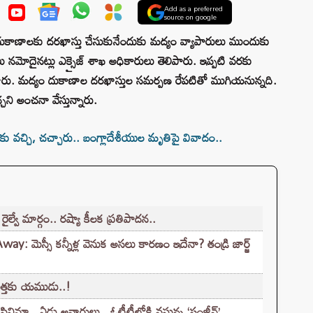
Add as a preferred
source on google
ుకాణాలకు దరఖాస్తు చేసుకునేందుకు మద్యం వ్యాపారులు ముందుకు
లు నమోదైనట్లు ఎక్సైజ్ శాఖ అధికారులు తెలిపారు. ఇప్పటి వరకు
డించారు. మద్యం దుకాణాల దరఖాస్తుల సమర్పణ రేపటితో ముగియనున్నది.
ని అంచనా వేస్తున్నారు.
కు వచ్చి, చచ్చారు.. బంగ్లాదేశీయుల మృతిపై వివాదం..
ల్వే మార్గం.. రష్యా కీలక ప్రతిపాదన..
 మెస్సీ కన్నీళ్ల వెనుక అసలు కారణం ఇదేనా? తండ్రి జార్జ్
త్తకు యముడు..!
ిమా.. ఏడు అవార్డులు.. ఓటీటీలోకి వస్తున్న ‘సంజీవ్’