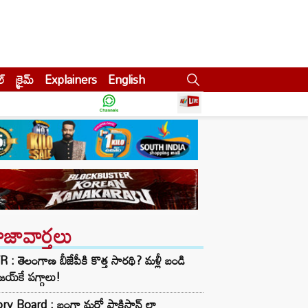
ల్
క్రైమ్
Explainers
English
ాజావార్తలు
 : తెలంగాణ బీజేపీకి కొత్త సారథి? మళ్లీ బండి
య్‌కే పగ్గాలు!
ry Board : బంగ్లా మరో పాకిస్తాన్ లా