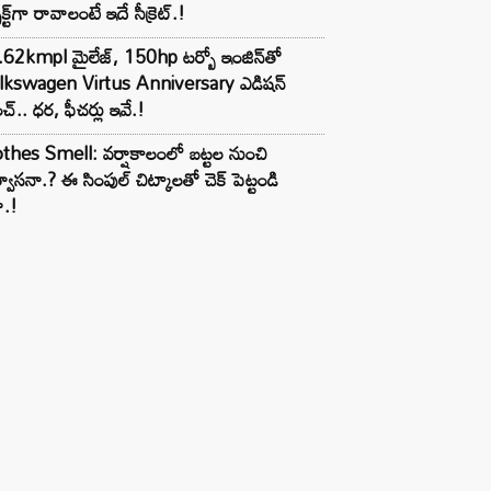
ెక్ట్‌గా రావాలంటే ఇదే సీక్రెట్.!
62kmpl మైలేజ్, 150hp టర్బో ఇంజిన్‌తో
lkswagen Virtus Anniversary ఎడిషన్
చ్.. ధర, ఫీచర్లు ఇవే.!
thes Smell: వర్షాకాలంలో బట్టల నుంచి
్వాసనా.? ఈ సింపుల్ చిట్కాలతో చెక్ పెట్టండి
ా.!