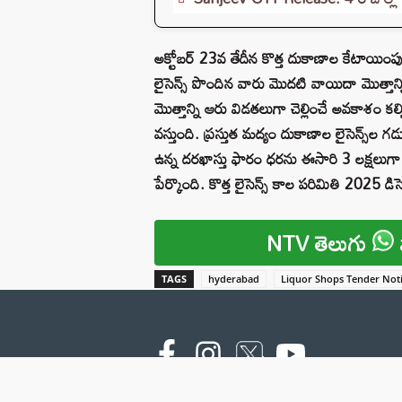
అక్టోబర్ 23వ తేదీన కొత్త దుకాణాల కేటాయింపున
లైసెన్స్ పొందిన వారు మొదటి వాయిదా మొత్తాన్ని
మొత్తాన్ని ఆరు విడతలుగా చెల్లించే అవకాశం క
వస్తుంది. ప్రస్తుత మద్యం దుకాణాల లైసెన్స్
ఉన్న దరఖాస్తు ఫారం ధరను ఈసారి 3 లక్షలుగా న
పేర్కొంది. కొత్త లైసెన్స్‌ కాల పరిమితి 202
NTV తెలుగు
TAGS
hyderabad
Liquor Shops Tender Noti