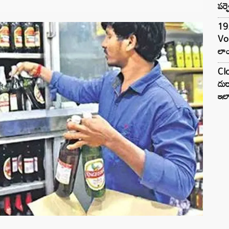
పర్ఫ
19.
Vo
లాం
Clo
దుర
ఇల