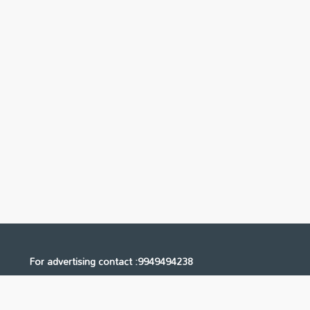
For advertising contact :9949494238
Email: digital@ntvnetwork.com