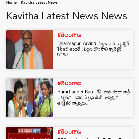
Home
Kavitha Latest News
Kavitha Latest News News
#తెలంగాణ
Dharmapuri Arvind: పిట్టల దొర క్యారెక్టర్
కేసీఆర్ అయితే.. పిట్టల దొరసాని క్యారెక్టర్
కవితది
#తెలంగాణ
Ramchander Rao: “కేఏ పాల్ కూడా పార్టీ
పెట్టారు”.. కవిత పార్టీపై బీజేపీ అధ్యక్షుడి
ఆసక్తికర వ్యాఖ్యలు..
#తెలంగాణ