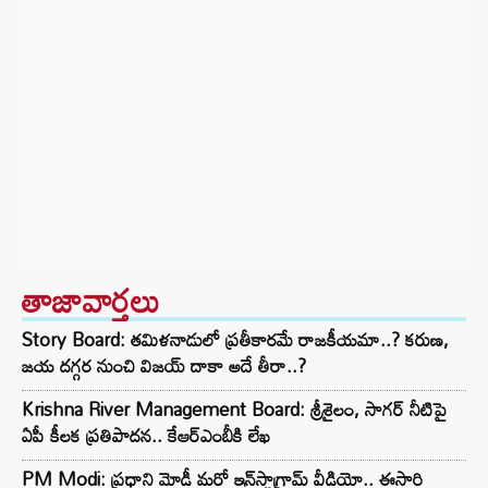
తాజావార్తలు
Story Board: తమిళనాడులో ప్రతీకారమే రాజకీయమా..? కరుణ,
జయ దగ్గర నుంచి విజయ్ దాకా అదే తీరా..?
Krishna River Management Board: శ్రీశైలం, సాగర్ నీటిపై
ఏపీ కీలక ప్రతిపాదన.. కేఆర్ఎంబీకి లేఖ
PM Modi: ప్రధాని మోడీ మరో ఇన్‌స్టాగ్రామ్ వీడియో.. ఈసారి