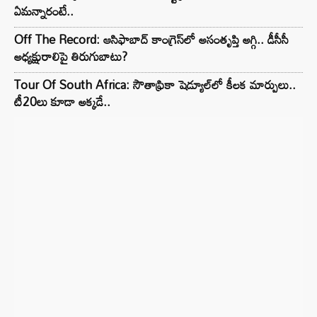
ఏమన్నారంటే..
Off The Record: ఆసిఫాబాద్ కాంగ్రెస్‌లో అసంతృప్తి అగ్గి.. డీసీసీ
అధ్యక్షురాలిపై తిరుగుబాటు?
Tour Of South Africa: సౌతాఫ్రికా షెడ్యూల్‌లో కీలక మార్పులు..
టీ20లు కూడా అక్కడే..