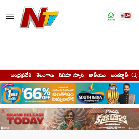
ఆంధ్రప్రదేశ్
తెలంగాణ
సినిమా న్యూస్
జాతీయం
అంతర్జాతీయం