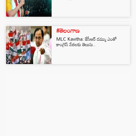
#తెలంగాణ
MLC Kavitha: కేసీఆర్ దమ్ము ఎంతో
కాంగ్రెస్ నేతలకు తెలుసు..