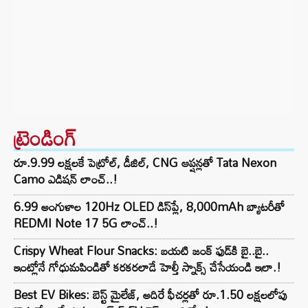
ట్రెండింగ్‌
రూ.9.99 లక్షలకే పెట్రోల్, డీజిల్, CNG ఆప్షన్లతో Tata Nexon
Camo ఎడిషన్ లాంచ్..!
6.99 అంగుళాల 120Hz OLED డిస్‌ప్లే, 8,000mAh బ్యాటరీతో
REDMI Note 17 5G లాంచ్..!
Crispy Wheat Flour Snacks: బయటి జంక్ ఫుడ్‌కి బై..బై..
ఇంట్లోనే గోధుమపిండితో కరకరలాడే హెల్తీ స్నాక్స్ చేసేయండి ఇలా.!
Best EV Bikes: బెస్ట్ మైలేజ్, అదిరే ఫీచర్లతో రూ.1.50 లక్షలలోపు