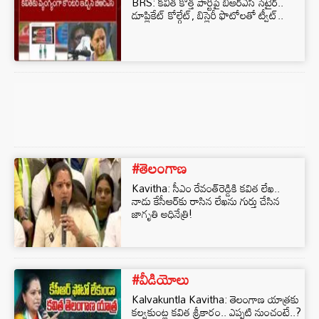
BRS: కవిత కొత్త పార్టీపై బీఆర్ఎస్ సెటైర్..
డూప్లికేట్ కోల్గేట్, బిస్లెరీ ఫొటోలతో ట్వీట్..
#తెలంగాణ
Kavitha: సీఎం రేవంత్‌రెడ్డికి కవిత లేఖ..
నాడు కేసీఆర్‌కు రాసిన లేఖను గుర్తు చేసిన
జాగృతి అధినేత్రి!
#వీడియోలు
Kalvakuntla Kavitha: తెలంగాణ యాత్రకు
కల్వకుంట్ల కవిత శ్రీకారం.. ఎప్పటి నుంచంటే..?