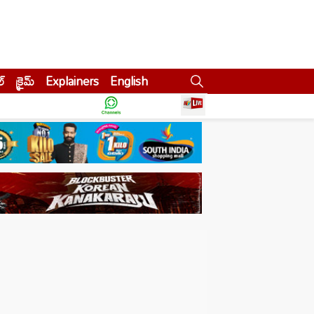
ల్
క్రైమ్
Explainers
English