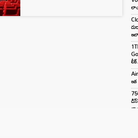
అందుబాటులో ఉండాలని పట్టుబట్టింది. దీంతో
లాం
ఇప్పటికే పలువురు థియేటర్ యాజమాన్యాలు
Clo
నష్టాల్లో సినిమాలను ప్రదర్శించలేక స్వచ్చందంగా
దుర
థియేటర్లను క్లోజ్ చేసేసుకున్నారు. మరోవైపు
ఇల
థియేటర్లపై అధికారులు తనిఖీలు నిర్వహిస్తున్నారు.
తాజాగా ఈ తనిఖీల్లో చిత్తూరు జిల్లాలో 17 సినిమా
1TB
థియేటర్లు మూత పడ్డట్లు సమాచారం. మదనపల్లి,
Goo
కుప్పం, పలమనేరు పుంగనూరులలో నిన్న
లీక్
మధ్యాహ్నం నుంచే షో లు రద్దు…
Air
ఇక 
75
డిస
లాం