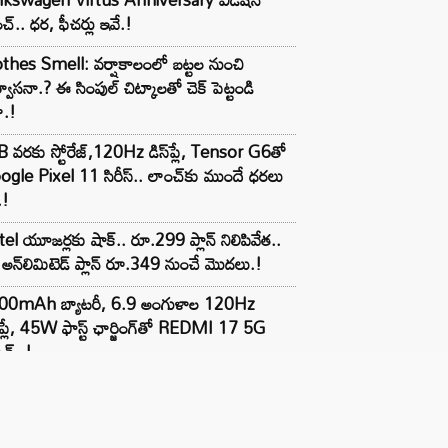
చ్.. ధర, ఫీచర్లు ఇవే.!
thes Smell: వర్షాకాలంలో బట్టల నుంచి
్వాసనా.? ఈ సింపుల్ చిట్కాలతో చెక్ పెట్టండి
ా.!
 వరకు స్టోరేజ్,120Hz డిస్‌ప్లే, Tensor G6తో
gle Pixel 11 సిరీస్.. లాంచ్⁭కు ముందే ధరలు
.!
tel యూజర్లకు షాక్.. రూ.299 ప్లాన్ నిలిపివేత..
అన్‌లిమిటెడ్ ప్లాన్ రూ.349 నుంచే మొదలు.!
00mAh బ్యాటరీ, 6.9 అంగుళాల 120Hz
్‌ప్లే, 45W ఫాస్ట్ ఛార్జింగ్‌తో REDMI 17 5G
చ్..!
For advertising contact :9949494238