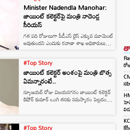
Minister Nadendla Manohar:
జాయింట్ కలెక్టర్⁭పై మంత్రి నాదెండ్ల
సీరియస్
గత పది రోజులుగా పీడీఎస్ రైస్ ఎక్కువ మూమెంట్
అవుతుందని ఎందుకు రవాణా శాఖ అధికారులు
త
కేసులు నమోదు చేయడం లేదని మంత్రి నాదెండ్ల
మనోహర్ ప్రశ్నించారు. జేసీ రంగంలోకి దిగాలని
Ram
#Top Story
ఆదేశాలు జారీ చేశారు. ఈ సందర్భంగా జాయింట్
రో
జాయింట్ కలెక్టర్ అంశంపై మంత్రి బొత్స
కలెక్టర్ రాం సుందర్ రెడ్డిపై మంత్రి సీరియస్
CM
అయ్యారు.
ఏమన్నారంటే..
సహి
న్యూఇయర్ రోజు విజయనగరం జాయింట్ కలెక్టర్
HM
కిషోర్ కుమార్ ఒంగి తనకు నమస్కారం పెట్టడంపై
హెచ
స్పందించారు మంత్రి బొత్స సత్యనారాయణ. అది పెద్ద
విడ
చిన్నా తారతమ్య సంస్కారానికి సబంధించిన అంశం
అన్నారు. ఆయనేమీ నాకు సాష్టాంగం చేయలేదు,
KCR
#Top Story
కాళ్లు పట్టుకోలేదు. వయసులో 20 ఏళ్ల పెద్ద వాళ్ళు
కేస