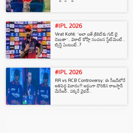
#IPL 2026
Virat Kohli: “అలా ఐతే క్రికెట్‌కు గుడ్ బై
చెబుతా”.. విరాట్ కోహ్లీ సంచలన స్టేట్‌మెంట్..
ట్విస్ట్ ఏంటంటే..?
#IPL 2026
RR vs RCB Controversy: ఈ సీజన్‌లోనే
అతిపెద్ద వివాదం!! అడ్డంగా దొరికిన రాజస్థాన్
మేనేజర్.. పక్కనే వైభవ్..