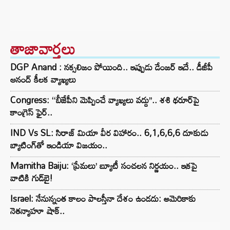
తాజావార్తలు
DGP Anand : నక్సలిజం పోయింది.. ఇప్పుడు డేంజర్ ఇదే.. డీజీపీ
ఆనంద్ కీలక వ్యాఖ్యలు
Congress: ‘‘బీజేపీని మెప్పించే వ్యాఖ్యలు వద్దు’’.. శశి థరూర్‌పై
కాంగ్రెస్ ఫైర్..
IND Vs SL: సిరాజ్ మియా వీర విహారం.. 6,1,6,6,6 దూకుడు
బ్యాటింగ్‌తో ఇండియా విజయం..
Mamitha Baiju: ‘ప్రేమలు’ బ్యూటీ సంచలన నిర్ణయం.. ఇకపై
వాటికి గుడ్‌బై!
Israel: నేనున్నంత కాలం పాలస్తీనా దేశం ఉండదు: అమెరికాకు
నెతన్యాహూ షాక్..