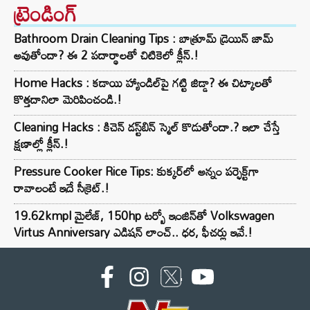
ట్రెండింగ్‌
Bathroom Drain Cleaning Tips : బాత్రూమ్ డ్రెయిన్ జామ్
అవుతోందా? ఈ 2 పదార్థాలతో చిటికెలో క్లీన్.!
Home Hacks : కడాయి హ్యాండిల్‌పై గట్టి జిడ్డా? ఈ చిట్కాలతో
కొత్తదానిలా మెరిపించండి.!
Cleaning Hacks : కిచెన్ డస్ట్‌బిన్ స్మెల్ కొడుతోందా.? ఇలా చేస్తే
క్షణాల్లో క్లీన్.!
Pressure Cooker Rice Tips: కుక్కర్‌లో అన్నం పర్ఫెక్ట్‌గా
రావాలంటే ఇదే సీక్రెట్.!
19.62kmpl మైలేజ్, 150hp టర్బో ఇంజిన్‌తో Volkswagen
Virtus Anniversary ఎడిషన్ లాంచ్.. ధర, ఫీచర్లు ఇవే.!