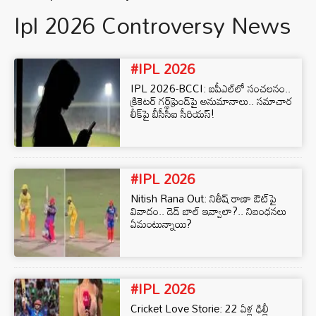
Ipl 2026 Controversy News
#IPL 2026
IPL 2026-BCCI: ఐపీఎల్‌లో సంచలనం..
క్రికెటర్ గర్ల్‌ఫ్రెండ్‌పై అనుమానాలు.. సమాచార
లీక్‌పై బీసీసీఐ సీరియస్!
#IPL 2026
Nitish Rana Out: నితీష్ రాణా ఔట్‌పై
వివాదం.. డెడ్ బాల్ ఇవ్వాలా?.. నిబంధనలు
ఏమంటున్నాయి?
#IPL 2026
Cricket Love Storie: 22 ఏళ్ల ఢిల్లీ