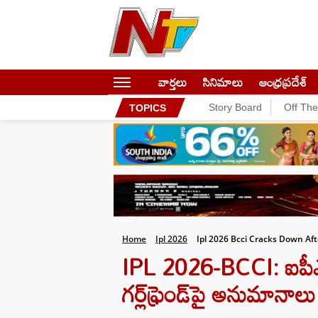
వార్తలు
సినిమాలు
ఆంధ్రప్రదేశ్
Story Board
Off Th
TOPICS
Home
Ipl 2026
Ipl 2026 Bcci Cracks Down Aft
IPL 2026-BCCI: ఐపీఎల
గర్ల్‌ఫ్రెండ్‌పై అనుమానా