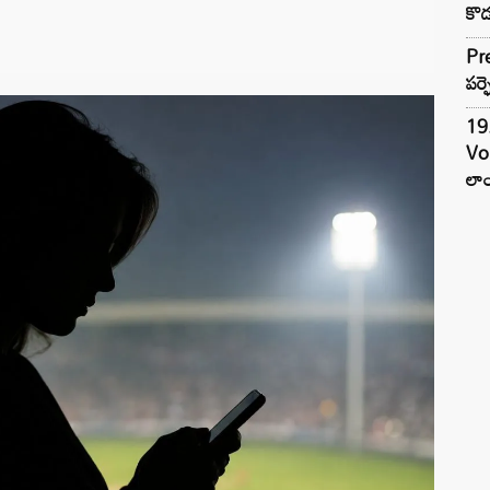
కొడ
Pre
పర్ఫ
19.
Vo
లాం