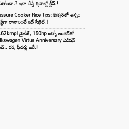
ుతోందా.? ఇలా చేస్తే క్షణాల్లో క్లీన్.!
ssure Cooker Rice Tips: కుక్కర్‌లో అన్నం
ెక్ట్‌గా రావాలంటే ఇదే సీక్రెట్.!
62kmpl మైలేజ్, 150hp టర్బో ఇంజిన్‌తో
lkswagen Virtus Anniversary ఎడిషన్
చ్.. ధర, ఫీచర్లు ఇవే.!