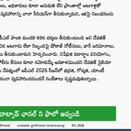
లు, అధికారులు కూడా అనుమతి లేని ప్రాంతాల్లో ఆటగాళ్లతో
రు. ఈ వ్యవహారాన్ని చాలా సీరియస్‌గా తీసుకున్నామని, ఇకపై నిబంధనలను
, ఐపీఎల్ పాలక మండలి కఠిన చర్యలు తీసుకుంటుంది అని దేవజిత్
చిన ఆటగాడు లేదా సిబ్బందిపై షోకాజ్‌ నోటీసులు, భారీ జరిమానాలు,
న చర్యలు తీసుకుంటామని హెచ్చరించారు. నిషేధిత పదార్థాల వినియోగం,
ా పోలీసు కేసులు కూడా నమోదయ్యే అవకాశముందని దేవజిత్ సైకియా
మానాల నేపథ్యంలో ఐపీఎల్ 2026 సీజన్‌లో భద్రత, గోప్యత, యాంటీ
ినంగా వ్యవహరించనుందనే సంకేతాలు స్పష్టమవుతున్నాయి.
వాట్సాప్ ఛానల్ ని ఫాలో అవ్వండి
rlfriend
cricketer girlfriend controversy
IPL 2026