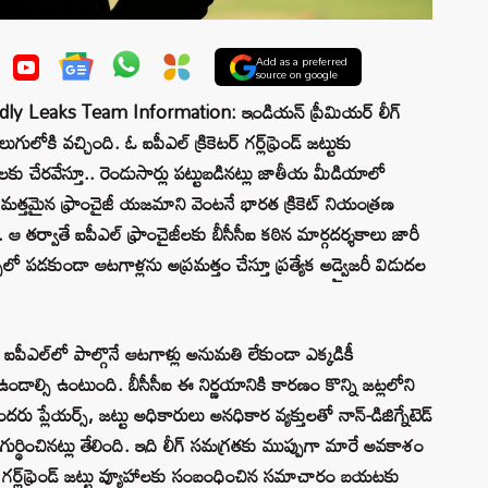
Add as a preferred
source on google
dly Leaks Team Information: ఇండియన్ ప్రీమియర్ లీగ్
ి వచ్చింది. ఓ ఐపీఎల్ క్రికెటర్ గర్ల్‌ఫ్రెండ్ జట్టుకు
ు చేరవేస్తూ.. రెండుసార్లు పట్టుబడినట్లు జాతీయ మీడియాలో
మత్తమైన ఫ్రాంచైజీ యజమాని వెంటనే భారత క్రికెట్ నియంత్రణ
ఆ తర్వాతే ఐపీఎల్ ఫ్రాంచైజీలకు బీసీసీఐ కఠిన మార్గదర్శకాలు జారీ
్చులో పడకుండా ఆటగాళ్లను అప్రమత్తం చేస్తూ ప్రత్యేక అడ్వైజరీ విడుదల
ఐపీఎల్‌లో పాల్గొనే ఆటగాళ్లు అనుమతి లేకుండా ఎక్కడికీ
ఉండాల్సి ఉంటుంది. బీసీసీఐ ఈ నిర్ణయానికి కారణం కొన్ని జట్లలోని
ు ప్లేయర్స్, జట్టు అధికారులు అనధికార వ్యక్తులతో నాన్-డిజిగ్నేటెడ్
ీఐ గుర్థించినట్లు తేలింది. ఇది లీగ్ సమగ్రతకు ముప్పుగా మారే అవకాశం
టర్ గర్ల్‌ఫ్రెండ్ జట్టు వ్యూహాలకు సంబంధించిన సమాచారం బయటకు