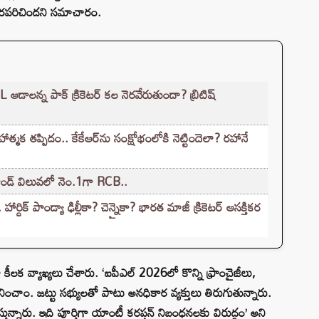
లవరపరిచిందని సమాచారం.
ఆడాలన్న పాక్‌ క్రికెటర్‌ కల నెరవేరుతుందా? బ్రిటిష్
త్మక తప్పిదం.. కేకేఆర్‌ను సంక్షోభంలోకి నెట్టిందెలా? రహానే
్రాండ్ విలువలో నెం.1గా RCB..
్దిక్ పాండ్యా ఢిల్లీకా? చెన్నైకా? భారత మాజీ క్రికెటర్ ఆసక్తికర
ా కీలక వ్యాఖ్యలు చేశారు. ‘ఐపీఎల్ 2026లో కొన్ని ఫ్రాంచైజీలు,
ించాం. జట్టు సభ్యులతో పాటు అనధికార వ్యక్తులు తిరుగుతున్నారు.
న్నారు. ఇది పూర్తిగా యాంటీ కరప్షన్ నిబంధనలకు విరుద్ధం’ అని