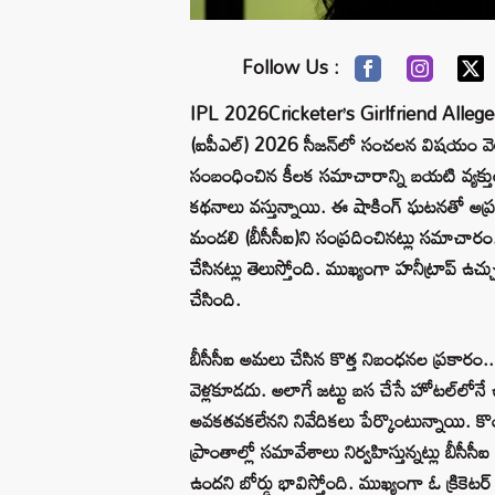
Follow Us :
IPL 2026Cricketer’s Girlfriend Allege
(ఐపీఎల్) 2026 సీజన్‌లో సంచలన విషయం వెలుగులోక
సంబంధించిన కీలక సమాచారాన్ని బయటి వ్యక్తులక
కథనాలు వస్తున్నాయి. ఈ షాకింగ్ ఘటనతో అప్ర
మండలి (బీసీసీఐ)ని సంప్రదించినట్లు సమాచారం. 
చేసినట్లు తెలుస్తోంది. ముఖ్యంగా హనీట్రాప్‌ ఉచ
చేసింది.
బీసీసీఐ అమలు చేసిన కొత్త నిబంధనల ప్రకారం.. 
వెళ్లకూడదు. అలాగే జట్టు బస చేసే హోటల్‌లోనే 
అవకతవకలేనని నివేదికలు పేర్కొంటున్నాయి. కొందర
ప్రాంతాల్లో సమావేశాలు నిర్వహిస్తున్నట్లు బీసీస
ఉందని బోర్డు భావిస్తోంది. ముఖ్యంగా ఓ క్రికె