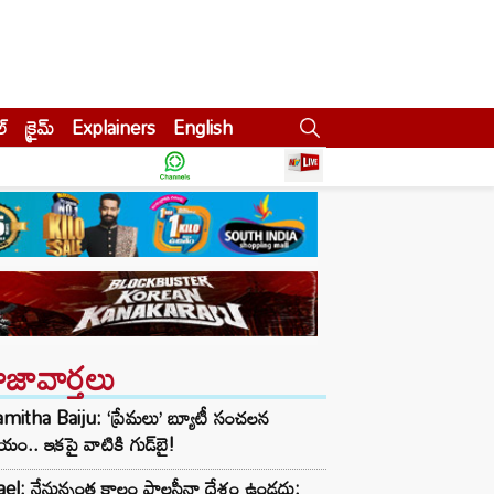
ల్
క్రైమ్
Explainers
English
ాజావార్తలు
itha Baiju: ‘ప్రేమలు’ బ్యూటీ సంచలన
్ణయం.. ఇకపై వాటికి గుడ్‌బై!
ael: నేనున్నంత కాలం పాలస్తీనా దేశం ఉండదు: