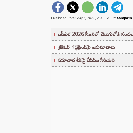
Published Date :May 8, 2026 ,
2:06 PM
By
Sampath
ఐపీఎల్ 2026 సీజన్‌లో వెలుగులోకి సం
క్రికెటర్ గర్ల్‌ఫ్రెండ్‌పై అనుమానాలు
సమాచార లీక్‌పై బీసీసీఐ సీరియస్