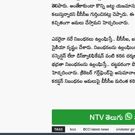
తెలిపారు. అంతేకాకుండా కొన్ని జట్టు యజమాను
కలుస్తున్నారని బీసీసీఐ గుర్తించినట్లు చెప్పా
కచ్చితంగా అమలు చేస్తామని హెచ్చరించారు.
ఎవరైనా సరే నిబంధనలు ఉల్లంఘిస్తే.. బీసీసీఐ
సైకియా స్పష్టం చేశారు. నిబంధనలను ఉల్లంఘిం
సస్పెన్షన్‌ లేదా డిస్‌క్వాలిఫికేషన్ వంటి కఠి
భద్రతా నిబంధనలను ఉల్లంఘిస్తే.. చట్టపరంగ
హెచ్చరించారు. క్రికెటర్ గర్ల్‌ఫ్రెండ్‌పై అను
కరప్షన్ నిబంధనల అమలుపై బీసీసీఐ మరింత కఠ
NTV తెలుగు
TAGS
bcci
BCCI latest news
cricketer gi