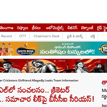
తెలంగాణ
రివ్యూలు
క్రీడలు
ఆటోమొబైల్స్
బిజినెస్‌
టెక్నాలజీ
లైఫ్ స్టై
e Record
OTT
Chairman's Desk
స్టడీ & జాబ్స్
భక్తి
త
er Cricketers Girlfriend Allegedly Leaks Team Information
్‌లో సంచలనం.. క్రికెటర్
Mam
లు.. సమాచార లీక్‌పై బీసీసీఐ సీరియస్!
నిర
Isr