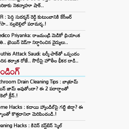
రికాకు నెతన్యాహూ షాక్..
 : పెద్ది సుదర్శన్ రెడ్డి కుటుంబానికి కేసీఆర్
సా.. నల్లబెల్లిలో పరామర్శ.!
ico Priyanka: రాజమండ్రి మెడికో ప్రియాంక
ి.. బ్రెయిన్ డెడ్‌గా నిర్ధారించిన వైద్యులు..
this Attack Saudi: టర్కీ-పాక్‌తో ఒప్పందం
ిరిన తర్వాత రోజే.. సౌదీపై హౌతీల భీకర దాడి..
రెండింగ్‌
throom Drain Cleaning Tips : బాత్రూమ్
ెయిన్ జామ్ అవుతోందా? ఈ 2 పదార్థాలతో
కెలో క్లీన్.!
e Hacks : కడాయి హ్యాండిల్‌పై గట్టి జిడ్డా? ఈ
్కాలతో కొత్తదానిలా మెరిపించండి.!
aning Hacks : కిచెన్ డస్ట్‌బిన్ స్మెల్