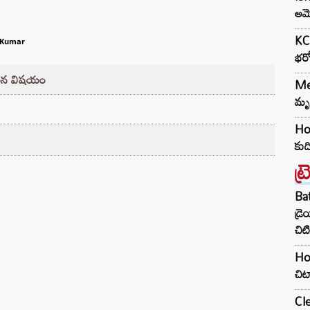
అమె
KCR
 Kumar
భరో
చలన విషయం
Med
మృత
Hou
కుద
ట్
Ba
డ్ర
చిటి
Hom
చిట
Cle