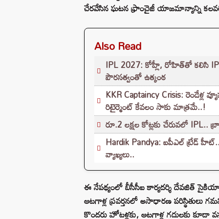
చేరవేసిన ఘటన ఫ్రాంచైజీ యాజమాన్యాన్ని క
Also Read
IPL 2027: కోహ్లీ, రోహిత్‌తో కలిసి IPL 
పౌరసత్వంతో ఉత్కంఠ
KKR Captaincy Crisis: రెండేళ్ల వ్యూహా
రిటైర్మెంట్ కేవలం సాకు మాత్రమే..!
రూ.2 లక్షల కోట్లకు చేరువలో IPL.. బ
Hardik Pandya: ఐపీఎల్ ట్రేడ్ హీట్.. హార
వ్యాఖ్యలు..
ఈ నేపథ్యంలో బీసీసీఐ కార్యదర్శి దేవజిత్ సైకియ
ఆటగాళ్ల ప్రవర్తనలో అసాధారణ పరిస్థితులు గమన
కొందరు హోటళ్లకు, ఆటగాళ్ల గదులకు కూడా వస్తు