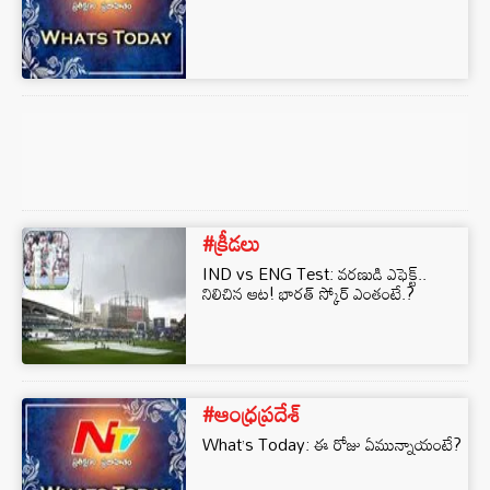
#క్రీడలు
IND vs ENG Test: వరణుడి ఎఫెక్ట్..
నిలిచిన ఆట! భారత్ స్కోర్ ఎంతంటే.?
#ఆంధ్రప్రదేశ్
What’s Today: ఈ రోజు ఏమున్నాయంటే?