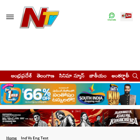
ఆంధ్రప్రదేశ్
తెలంగాణ
సినిమా న్యూస్
జాతీయం
అంతర్జాతీయం
Home
Ind Vs Eng Test