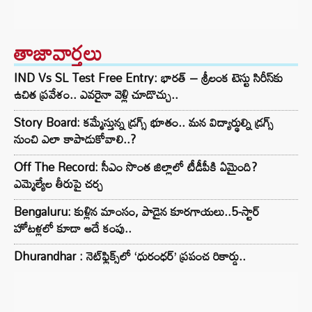
తాజావార్తలు
IND Vs SL Test Free Entry: భారత్ – శ్రీలంక టెస్టు సిరీస్‌కు
ఉచిత ప్రవేశం.. ఎవరైనా వెళ్లి చూడొచ్చు..
Story Board: కమ్మేస్తున్న డ్రగ్స్ భూతం.. మన విద్యార్థుల్ని డ్రగ్స్
నుంచి ఎలా కాపాడుకోవాలి..?
Off The Record: సీఎం సొంత జిల్లాలో టీడీపీకి ఏమైంది?
ఎమ్మెల్యేల తీరుపై చర్చ
Bengaluru: కుళ్లిన మాంసం, పాడైన కూరగాయలు..5-స్టార్
హోటళ్లలో కూడా అదే కంపు..
Dhurandhar : నెట్‌ఫ్లిక్స్‌లో ‘ధురంధర్’ ప్రపంచ రికార్డు..