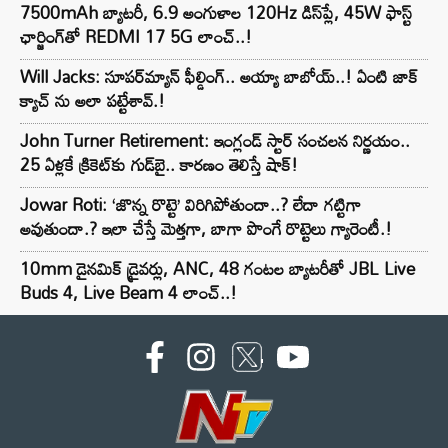
7500mAh బ్యాటరీ, 6.9 అంగుళాల 120Hz డిస్‌ప్లే, 45W ఫాస్ట్
ఛార్జింగ్‌తో REDMI 17 5G లాంచ్..!
Will Jacks: సూపర్‌మ్యాన్ ఫీల్డింగ్.. అయ్యా బాబోయ్..! ఏంటి జాక్
క్యాచ్ ను అలా పట్టేశావ్.!
John Turner Retirement: ఇంగ్లండ్ స్టార్ సంచలన నిర్ణయం..
25 ఏళ్లకే క్రికెట్‌కు గుడ్‌బై.. కారణం తెలిస్తే షాక్!
Jowar Roti: ‘జొన్న రొట్టె’ విరిగిపోతుందా..? లేదా గట్టిగా
అవుతుందా.? ఇలా చేస్తే మెత్తగా, బాగా పొంగే రొట్టెలు గ్యారెంటీ.!
10mm డైనమిక్ డ్రైవర్లు, ANC, 48 గంటల బ్యాటరీతో JBL Live
Buds 4, Live Beam 4 లాంచ్..!