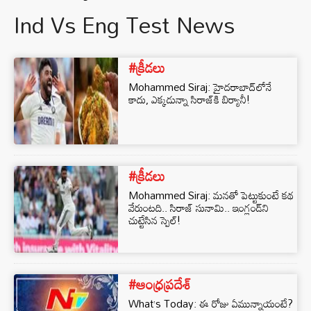
Ind Vs Eng Test News
#క్రీడలు
Mohammed Siraj: హైదరాబాద్‌లోనే
కాదు, ఎక్కడున్నా సిరాజ్⁬కి బిర్యానీ!
#క్రీడలు
Mohammed Siraj: మనతో పెట్టుకుంటే కథ
వేరుంటది.. సిరాజ్ సునామి.. ఇంగ్లండ్‌ని
చుట్టేసిన స్పెల్!
#ఆంధ్రప్రదేశ్
What’s Today: ఈ రోజు ఏమున్నాయంటే?