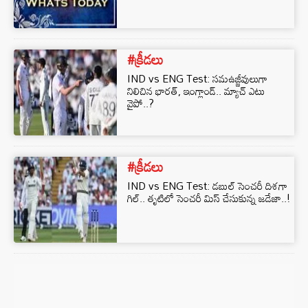
#క్రీడలు
IND vs ENG Test: సమఉజ్జీవులుగా
నిలిచిన భారత్, ఇంగ్లాండ్.. మ్యాచ్ ఎటు
వైపో..?
#క్రీడలు
IND vs ENG Test: డబుల్ సెంచరీ దిశగా
గిల్.. తృటిలో సెంచరీ మిస్ చేసుకున్న జడేజా..!