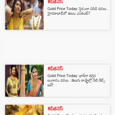
#బిజినెస్‌
Gold Price Today: స్థిరంగా పసిడి ధరలు..
హైదరాబాద్‎లో తులం ఎంతంటే?
#బిజినెస్‌
Gold Price Today: భారీగా తగ్గిన
బంగారం ధరలు.. తెలుగు రాష్ట్రాల్లో నేటి రేట్స్
ఇవే!
#బిజినెస్‌