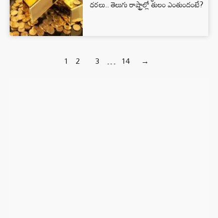
ధరలు.. తెలుగు రాష్ట్రాల్లో తులం ఎంతుందంటే?
1
2
3
…
14
→