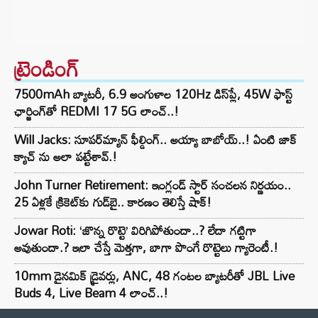
ట్రెండింగ్‌
7500mAh బ్యాటరీ, 6.9 అంగుళాల 120Hz డిస్‌ప్లే, 45W ఫాస్ట్
ఛార్జింగ్‌తో REDMI 17 5G లాంచ్..!
Will Jacks: సూపర్‌మ్యాన్ ఫీల్డింగ్.. అయ్యా బాబోయ్..! ఏంటి జాక్
క్యాచ్ ను అలా పట్టేశావ్.!
John Turner Retirement: ఇంగ్లండ్ స్టార్ సంచలన నిర్ణయం..
25 ఏళ్లకే క్రికెట్‌కు గుడ్‌బై.. కారణం తెలిస్తే షాక్!
Jowar Roti: ‘జొన్న రొట్టె’ విరిగిపోతుందా..? లేదా గట్టిగా
అవుతుందా.? ఇలా చేస్తే మెత్తగా, బాగా పొంగే రొట్టెలు గ్యారెంటీ.!
10mm డైనమిక్ డ్రైవర్లు, ANC, 48 గంటల బ్యాటరీతో JBL Live
Buds 4, Live Beam 4 లాంచ్..!