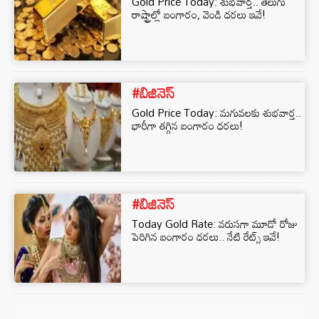
Gold Price Today: శుభవార్త.. తెలుగు
రాష్ట్రాల్లో బంగారం, వెండి ధరలు ఇవే!
#బిజినెస్‌
Gold Price Today: మగువలకు శుభవార్త..
భారీగా తగ్గిన బంగారం ధరలు!
#బిజినెస్‌
Today Gold Rate: వరుసగా మూడో రోజు
పెరిగిన బంగారం ధరలు.. నేటి రేట్స్ ఇవే!