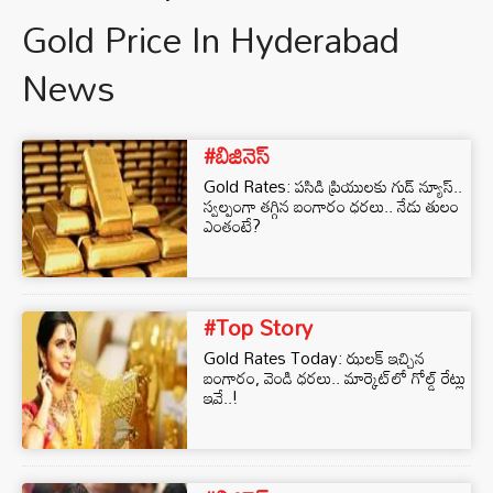
Gold Price In Hyderabad
News
#బిజినెస్‌
Gold Rates: పసిడి ప్రియులకు గుడ్ న్యూస్..
స్వల్పంగా తగ్గిన బంగారం ధరలు.. నేడు తులం
ఎంతంటే?
#Top Story
Gold Rates Today: ఝలక్ ఇచ్చిన
బంగారం, వెండి ధరలు.. మార్కెట్‌లో గోల్డ్ రేట్లు
ఇవే..!