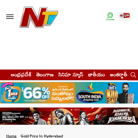
ఆంధ్రప్రదేశ్
తెలంగాణ
సినిమా న్యూస్
జాతీయం
అంతర్జాతీయం
Home
Gold Price In Hyderabad