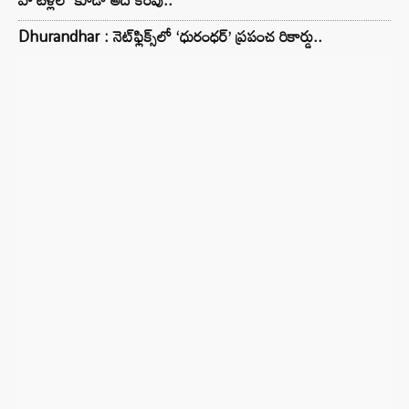
Dhurandhar : నెట్‌ఫ్లిక్స్‌లో ‘ధురంధర్’ ప్రపంచ రికార్డు..