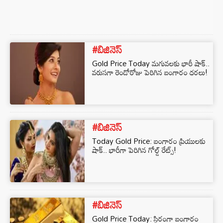
#బిజినెస్‌
Gold Price Today మగువలకు భారీ షాక్..
వరుసగా రెండోరోజు పెరిగిన బంగారం ధరలు!
#బిజినెస్‌
Today Gold Price: బంగారం ప్రియులకు
షాక్.. భారీగా పెరిగిన గోల్డ్ రేట్స్!
#బిజినెస్‌
Gold Price Today: స్థిరంగా బంగారం