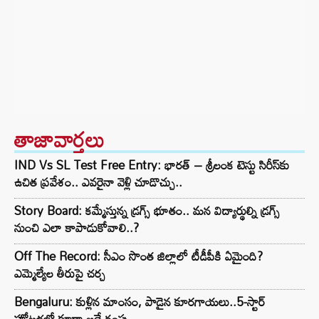
తాజావార్తలు
IND Vs SL Test Free Entry: భారత్ – శ్రీలంక టెస్టు సిరీస్‌కు
ఉచిత ప్రవేశం.. ఎవరైనా వెళ్లి చూడొచ్చు..
Story Board: కమ్మేస్తున్న డ్రగ్స్ భూతం.. మన విద్యార్థుల్ని డ్రగ్స్
నుంచి ఎలా కాపాడుకోవాలి..?
Off The Record: సీఎం సొంత జిల్లాలో టీడీపీకి ఏమైంది?
ఎమ్మెల్యేల తీరుపై చర్చ
Bengaluru: కుళ్లిన మాంసం, పాడైన కూరగాయలు..5-స్టార్
హోటళ్లలో కూడా అదే కంపు..