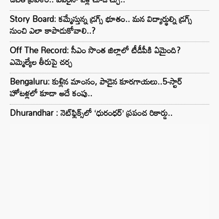
Story Board: కమ్మేస్తున్న డ్రగ్స్ భూతం.. మన విద్యార్థుల్ని డ్రగ్స్
నుంచి ఎలా కాపాడుకోవాలి..?
Off The Record: సీఎం సొంత జిల్లాలో టీడీపీకి ఏమైంది?
ఎమ్మెల్యేల తీరుపై చర్చ
Bengaluru: కుళ్లిన మాంసం, పాడైన కూరగాయలు..5-స్టార్
హోటళ్లలో కూడా అదే కంపు..
Dhurandhar : నెట్‌ఫ్లిక్స్‌లో ‘ధురంధర్’ ప్రపంచ రికార్డు..