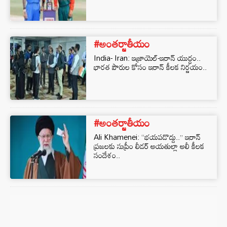
#అంతర్జాతీయం
India- Iran: ఇజ్రాయెల్-ఇరాన్ యుద్ధం..
భారత పౌరుల కోసం ఇరాన్ కీలక నిర్ణయం..
#అంతర్జాతీయం
Ali Khamenei: “భయపడొద్దు..” ఇరాన్
ప్రజలకు సుప్రీం లీడర్ అయతుల్లా అలీ కీలక
సందేశం..