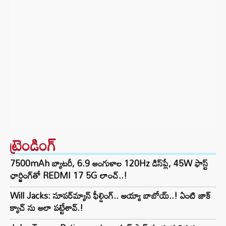
ట్రెండింగ్‌
7500mAh బ్యాటరీ, 6.9 అంగుళాల 120Hz డిస్‌ప్లే, 45W ఫాస్ట్
ఛార్జింగ్‌తో REDMI 17 5G లాంచ్..!
Will Jacks: సూపర్‌మ్యాన్ ఫీల్డింగ్.. అయ్యా బాబోయ్..! ఏంటి జాక్
క్యాచ్ ను అలా పట్టేశావ్.!