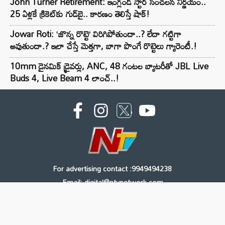
John Turner Retirement: ఇంగ్లండ్ స్టార్ సంచలన నిర్ణయం..
25 ఏళ్లకే క్రికెట్‌కు గుడ్‌బై.. కారణం తెలిస్తే షాక్!
Jowar Roti: ‘జొన్న రొట్టె’ విరిగిపోతుందా..? లేదా గట్టిగా
అవుతుందా.? ఇలా చేస్తే మెత్తగా, బాగా పొంగే రొట్టెలు గ్యారెంటీ.!
10mm డైనమిక్ డ్రైవర్లు, ANC, 48 గంటల బ్యాటరీతో JBL Live
Buds 4, Live Beam 4 లాంచ్..!
For advertising contact :9949494238
Email: digital@ntvnetwork.com
Copyright © 2000 - 2026 - NTV
About Us
Contact Us
Privacy Policy
Terms & Conditions