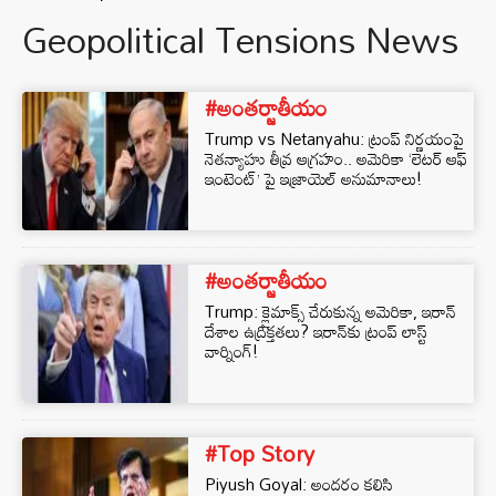
Geopolitical Tensions News
#అంతర్జాతీయం
Trump vs Netanyahu: ట్రంప్ నిర్ణయంపై
నెతన్యాహు తీవ్ర ఆగ్రహం.. అమెరికా ‘లెటర్ ఆఫ్
ఇంటెంట్’ పై ఇజ్రాయెల్ అనుమానాలు!
#అంతర్జాతీయం
Trump: క్లైమాక్స్ చేరుకున్న అమెరికా, ఇరాన్
దేశాల ఉద్రిక్తతలు? ఇరాన్‌కు ట్రంప్ లాస్ట్
వార్నింగ్!
#Top Story
Piyush Goyal: అందరం కలిసి