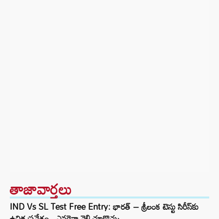
తాజావార్తలు
IND Vs SL Test Free Entry: భారత్ – శ్రీలంక టెస్టు సిరీస్‌కు
ఉచిత ప్రవేశం.. ఎవరైనా వెళ్లి చూడొచ్చు..