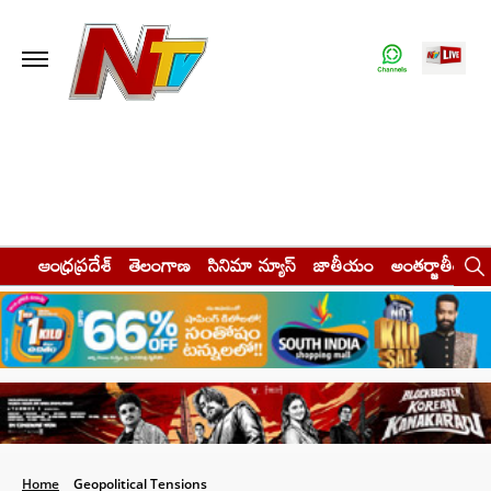
ఆంధ్రప్రదేశ్
తెలంగాణ
సినిమా న్యూస్
జాతీయం
అంతర్జాతీయం
Home
Geopolitical Tensions