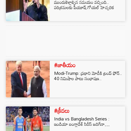
ముందుకెళ్లాల్సిన సమయం వచ్చింది..
పరిశ్రమలకు పీయూష్ గోయల్ హెచ్చరిక
#జాతీయం
Modi-Trump: ప్రధాని మోడీకి ట్రంప్ ఫోన్..
40 నిమిషాల పాటు సంభాషణ..
#క్రీడలు
India vs Bangladesh Series :
ఇండియా బంగ్లాదేశ్ సిరీస్ జరిగేనా…