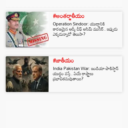
#అంతర్జాతీయం
Operation Sindoor: యుద్ధానికి
కారణమైన ఆర్మీ చీఫ్ అసిమ్ మునీర్.. ఇప్పుడు
ఎక్కడున్నాడో తెలుసా?
#జాతీయం
India Pakistan War: ఇండియా-పాకిస్థాన్
యుద్ధం వస్తే.. ఏయే రాష్ట్రాలు
ప్రభావితమవుతాయి?