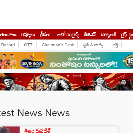
తెలంగాణ
రివ్యూలు
క్రీడలు
ఆటోమొబైల్స్
బిజినెస్‌
టెక్నాలజీ
లైఫ్ స్టై
e Record
OTT
Chairman's Desk
స్టడీ & జాబ్స్
భక్తి
atest News News
#ఆంధ్రప్రదేశ్