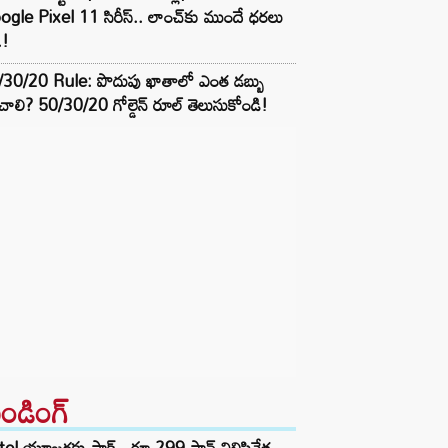
gle Pixel 11 సిరీస్.. లాంచ్⁭కు ముందే ధరలు
.!
/30/20 Rule: పొదుపు ఖాతాలో ఎంత డబ్బు
ాలి? 50/30/20 గోల్డెన్ రూల్ తెలుసుకోండి!
రెండింగ్‌
tel యూజర్లకు షాక్.. రూ.299 ప్లాన్ నిలిపివేత..