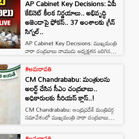
మేరకు గతంలో తాను చేసిన…
AP Cabinet Key Decisions: ఏపీ
కేబినెట్ కీలక నిర్ణయాలు.. అభివృద్ధి
అజెండాపై ఫోకస్.. 37 అంశాలకు గ్రీన్
సిగ్నల్..
AP Cabinet Key Decisions: ముఖ్యమంత్రి
నారా చంద్రబాబు నాయుడు అధ్యక్షతన జరిగిన
ఆంధ్రప్రదేశ్ మంత్రి మండలి సమావేశంలో మొత్తం
37 కీలక అంశాలకు ఆమోదం లభించింది. రాష్ట్ర
#అమరావతి
రాజధాని అమరావతి అభివృద్ధి, పోలవరం ప్రాజెక్టు,
CM Chandrababu: మంత్రులను
పర్యాటకం, విమానయాన రంగం, ఉపాధి కల్పన,
అలర్ట్ చేసిన సీఎం చంద్రబాబు..
అవయవ దానం నియంత్రణ వంటి పలు రంగాలకు
అధికారులకు సీరియస్‌ క్లాస్..!
సంబంధించిన కీలక నిర్ణయాలను కేబినెట్
ఆమోదించింది. సమావేశం అనంతరం మీడియాతో
CM Chandrababu: ఆంధ్రప్రదేశ్ మంత్రివర్గ
మాట్లాడిన మంత్రి కొలుసు పార్థసారథి.. కేబినెట్‌
సమావేశంలో ముఖ్యమంత్రి నారా చంద్రబాబు
నిర్ణయాలను వెల్లడించారు.. కేబినెట్‌ కీలక
నాయుడు పలు కీలక అంశాలపై సమీక్ష
నిర్ణయాలు…
నిర్వహించారు. ముఖ్యంగా అగ్రిగోల్డ్ బాధితుల
#అమరావతి