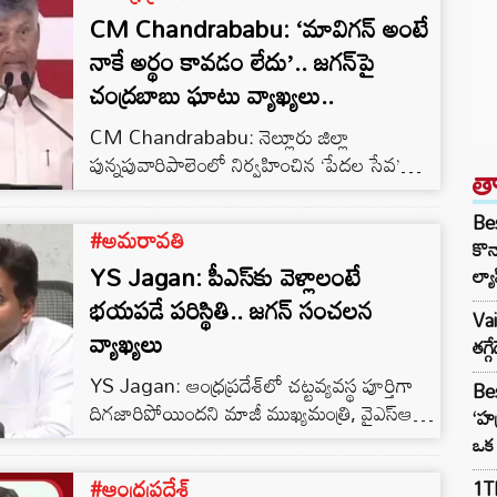
CM Chandrababu: ‘మావిగన్ అంటే
నాకే అర్థం కావడం లేదు’.. జగన్‌పై
చంద్రబాబు ఘాటు వ్యాఖ్యలు..
CM Chandrababu: నెల్లూరు జిల్లా
పున్నపువారిపాలెంలో నిర్వహించిన ‘పేదల సేవ’
త
కార్యక్రమంలో ముఖ్యమంత్రి నారా చంద్రబాబు
నాయుడు మాజీ సీఎం వైఎస్ జగన్ మోహన్ రెడ్డిపై
Bes
#అమరావతి
తీవ్ర స్థాయిలో విమర్శలు చేశారు. ‘మావిగన్’ అనే
కొన
YS Jagan: పీఎస్‌కు వెళ్లాలంటే
పదం తనకే అర్థం కావడం లేదని వ్యాఖ్యానించిన
ల్యా
ఆయన, గతంలో మూడు రాజధానుల పేరుతో
భయపడే పరిస్థితి.. జగన్ సంచలన
Va
రాష్ట్రాన్ని గందరగోళానికి గురి చేసిన వైసీపీ ఇప్పుడు
వ్యాఖ్యలు
తగ్
కొత్త పేరుతో ప్రజలను మభ్యపెట్టాలని చూస్తోందని
YS Jagan: ఆంధ్రప్రదేశ్‌లో చట్టవ్యవస్థ పూర్తిగా
ఆరోపించారు. ‘మావిగన్’పై చంద్రబాబు సెటైర్లు
Bes
దిగజారిపోయిందని మాజీ ముఖ్యమంత్రి, వైఎస్‌ఆర్‌
‘మూడు రాజధానులు’ అనే విధానంతో…
‘హర
కాంగ్రెస్‌ పార్టీ అధినేత వైఎస్ జగన్‌మోహన్ రెడ్డి
ఒక 
ఆరోపించారు. గతంలో రాష్ట్ర అభివృద్ధిపై చర్చ
#ఆంధ్రప్రదేశ్
1TB
జరిగేదని, ఇప్పుడు మాత్రం “రెడ్‌బుక్ రాజ్యాంగం”,