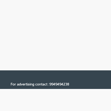
For advertising contact :9949494238
Email: digital@ntvnetwork.com
Us
Contact Us
Privacy Policy
Terms & Conditions