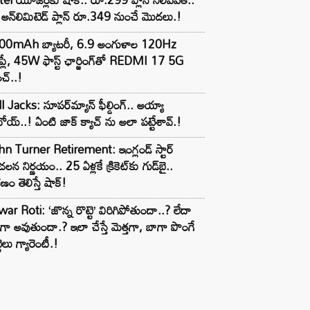
అన్‌లిమిటెడ్ ప్లాన్ రూ.349 నుంచే మొదలు.!
00mAh బ్యాటరీ, 6.9 అంగుళాల 120Hz
్‌ప్లే, 45W ఫాస్ట్ ఛార్జింగ్‌తో REDMI 17 5G
చ్..!
l Jacks: సూపర్‌మ్యాన్ ఫీల్డింగ్.. అయ్యా
ోయ్..! ఏంటి జాక్ క్యాచ్ ను అలా పట్టేశావ్.!
n Turner Retirement: ఇంగ్లండ్ స్టార్
లన నిర్ణయం.. 25 ఏళ్లకే క్రికెట్‌కు గుడ్‌బై..
ణం తెలిస్తే షాక్!
ar Roti: ‘జొన్న రొట్టె’ విరిగిపోతుందా..? లేదా
టిగా అవుతుందా.? ఇలా చేస్తే మెత్తగా, బాగా పొంగే
టెలు గ్యారెంటీ.!