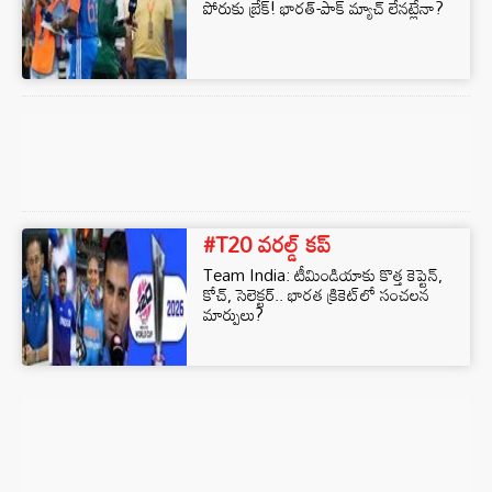
పోరుకు బ్రేక్! భారత్-పాక్ మ్యాచ్‌ లేనట్లేనా?
#T20 వరల్డ్ కప్
Team India: టీమిండియాకు కొత్త కెప్టెన్,
కోచ్, సెలెక్టర్.. భారత క్రికెట్‌లో సంచలన
మార్పులు?