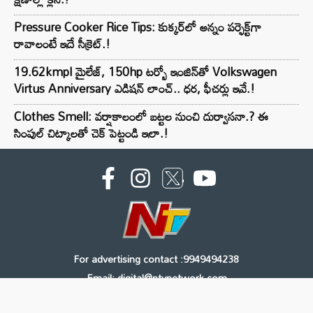
Pressure Cooker Rice Tips: కుక్కర్‌లో అన్నం పర్ఫెక్ట్‌గా
రావాలంటే ఇదే సీక్రెట్.!
19.62kmpl మైలేజ్, 150hp టర్బో ఇంజిన్‌తో Volkswagen
Virtus Anniversary ఎడిషన్ లాంచ్.. ధర, ఫీచర్లు ఇవే.!
Clothes Smell: వర్షాకాలంలో బట్టల నుంచి దుర్వాసనా.? ఈ
సింపుల్ చిట్కాలతో చెక్ పెట్టండి ఇలా.!
For advertising contact :9949494238
Email: digital@ntvnetwork.com
Copyright © 2000 - 2026 - NTV