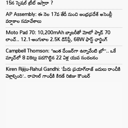
15న స్పెషల్ ట్రీట్ ఇస్తారా ?
AP Assembly: ఈ నెల 17వ తేదీ నుంచి ఆంధ్రప్రదేశ్ అసెంబ్లీ
వర్షాకాల సమావేశాలు
Moto Pad 70: 10,200mAh బ్యాటరీతో మోటో ప్యాడ్ 70
లాంచ్.. 12.1-అంగుళాల 2.5K డిస్‌ప్లే, 68W ఫాస్ట్ ఛార్జింగ్
Campbell Thomson: “ఇంత డేంజర్‌గా ఉన్నావేంటి బ్రో”.. ఒకే
మ్యాచ్‌లో 8 వికెట్లు పడగొట్టిన 22 ఏళ్ల యువ సంచలనం
Kiren Rijiju-Rahul Gandhi: ‘మీరు ప్రయాగ్‌రాజ్ బదులు రాంచీకి
వెళ్లాల్సింది’.. రాహుల్ గాంధీకి కిరణ్ రిజిజు కౌంటర్