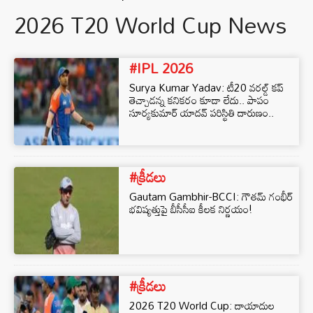
2026 T20 World Cup News
#IPL 2026
Surya Kumar Yadav: టీ20 వరల్డ్ కప్
తెచ్చాడన్న కనికరం కూడా లేదు.. పాపం
సూర్యకుమార్ యాదవ్ పరిస్థితి దారుణం..
#క్రీడలు
Gautam Gambhir-BCCI: గౌతమ్ గంభీర్‌
భవిష్యత్తుపై బీసీసీఐ కీలక నిర్ణయం!
#క్రీడలు
2026 T20 World Cup: దాయాదుల