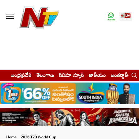
ఆంధ్రప్రదేశ్
తెలంగాణ
సినిమా న్యూస్
జాతీయం
అంతర్జాతీయం
Home
2026 T20 World Cup