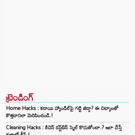
ట్రెండింగ్‌
Home Hacks : కడాయి హ్యాండిల్‌పై గట్టి జిడ్డా? ఈ చిట్కాలతో
కొత్తదానిలా మెరిపించండి.!
Cleaning Hacks : కిచెన్ డస్ట్‌బిన్ స్మెల్ కొడుతోందా.? ఇలా చేస్తే
క్షణాల్లో క్లీన్.!