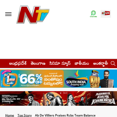
ఆంధ్రప్రదేశ్
తెలంగాణ
సినిమా న్యూస్
జాతీయం
అంతర్జాతీయం
Home
Top Story
Ab De Villiers Praises Rcbs Team Balance