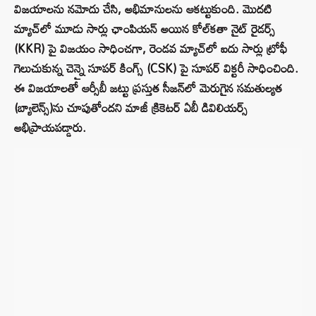
విజయాలను నమోదు చేసి, అభిమానులను ఆకట్టుకుంది. మొదటి
మ్యాచ్‌లో మూడు సార్లు ఛాంపియన్ అయిన కోల్‌కతా నైట్ రైడర్స్
(KKR) పై విజయం సాధించగా, రెండవ మ్యాచ్‌లో ఐదు సార్లు ట్రోఫీ
గెలుచుకున్న చెన్నై సూపర్ కింగ్స్ (CSK) పై సూపర్ విక్టరీ సాధించింది.
ఈ విజయాలతో ఆర్సీబీ జట్టు ప్రస్తుత సీజన్‌లో మెరుగైన సమతుల్యత
(బ్యాలెన్స్)ను చూపుతోందని మాజీ క్రికెటర్ ఏబీ డివిలియర్స్
అభిప్రాయపడ్డారు.