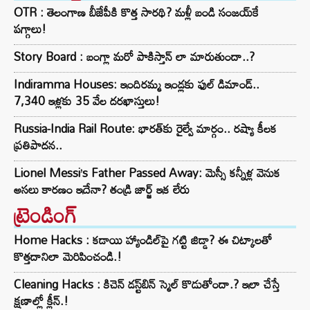
OTR : తెలంగాణ బీజేపీకి కొత్త సారథి? మళ్లీ బండి సంజయ్‌కే
పగ్గాలు!
Story Board : బంగ్లా మరో పాకిస్తాన్ లా మారుతుందా..?
Indiramma Houses: ఇందిరమ్మ ఇండ్లకు ఫుల్ డిమాండ్..
7,340 ఇళ్లకు 35 వేల దరఖాస్తులు!
Russia-India Rail Route: భారత్‌కు రైల్వే మార్గం.. రష్యా కీలక
ప్రతిపాదన..
Lionel Messi’s Father Passed Away: మెస్సీ కన్నీళ్ల వెనుక
అసలు కారణం ఇదేనా? తండ్రి జార్జ్ ఇక లేరు
ట్రెండింగ్‌
Home Hacks : కడాయి హ్యాండిల్‌పై గట్టి జిడ్డా? ఈ చిట్కాలతో
కొత్తదానిలా మెరిపించండి.!
Cleaning Hacks : కిచెన్ డస్ట్‌బిన్ స్మెల్ కొడుతోందా.? ఇలా చేస్తే
క్షణాల్లో క్లీన్.!