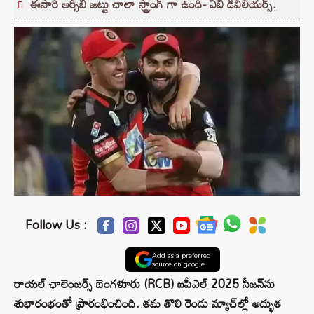
ఈసారి ఆర్సీబీ జట్టు చాలా స్ట్రాంగ్ గా ఉంది- ఏబీ డివిలియర్స్.
Follow Us :
Add as a preferred
source on google
రాయల్ ఛాలెంజర్స్ బెంగళూరు (RCB) ఐపీఎల్ 2025 సీజన్‌ను
శుభారంభంతో ప్రారంభించింది. తమ తొలి రెండు మ్యాచ్‌ల్లో అద్భుత