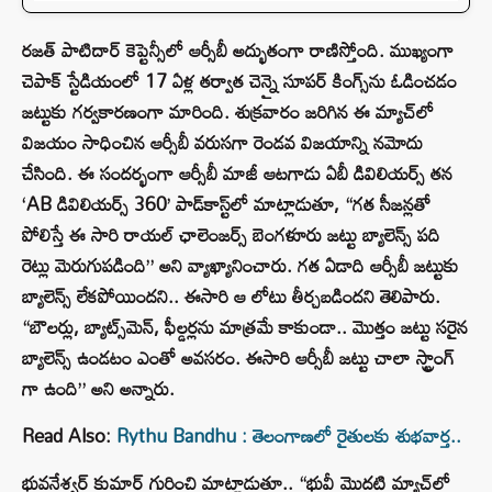
రజత్ పాటిదార్ కెప్టెన్సీలో ఆర్సీబీ అద్భుతంగా రాణిస్తోంది. ముఖ్యంగా
చెపాక్ స్టేడియంలో 17 ఏళ్ల తర్వాత చెన్నై సూపర్ కింగ్స్‌ను ఓడించడం
జట్టుకు గర్వకారణంగా మారింది. శుక్రవారం జరిగిన ఈ మ్యాచ్‌లో
విజయం సాధించిన ఆర్సీబీ వరుసగా రెండవ విజయాన్ని నమోదు
చేసింది. ఈ సందర్భంగా ఆర్సీబీ మాజీ ఆటగాడు ఏబీ డివిలియర్స్ తన
‘AB డివిలియర్స్ 360’ పాడ్‌కాస్ట్‌లో మాట్లాడుతూ, “గత సీజన్లతో
పోలిస్తే ఈ సారి రాయల్ ఛాలెంజర్స్ బెంగళూరు జట్టు బ్యాలెన్స్ పది
రెట్లు మెరుగుపడింది” అని వ్యాఖ్యానించారు. గత ఏడాది ఆర్సీబీ జట్టుకు
బ్యాలెన్స్ లేకపోయిందని.. ఈసారి ఆ లోటు తీర్చబడిందని తెలిపారు.
“బౌలర్లు, బ్యాట్స్‌మెన్, ఫీల్డర్లను మాత్రమే కాకుండా.. మొత్తం జట్టు సరైన
బ్యాలెన్స్ ఉండటం ఎంతో అవసరం. ఈసారి ఆర్సీబీ జట్టు చాలా స్ట్రాంగ్
గా ఉంది” అని అన్నారు.
Read Also:
Rythu Bandhu : తెలంగాణలో రైతులకు శుభవార్త..
భువనేశ్వర్ కుమార్ గురించి మాట్లాడుతూ.. “భువీ మొదటి మ్యాచ్‌లో