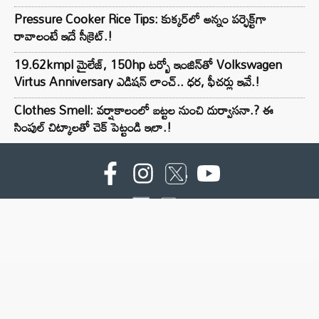
Pressure Cooker Rice Tips: కుక్కర్‌లో అన్నం పర్ఫెక్ట్‌గా
రావాలంటే ఇదే సీక్రెట్.!
19.62kmpl మైలేజ్, 150hp టర్బో ఇంజిన్‌తో Volkswagen
Virtus Anniversary ఎడిషన్ లాంచ్.. ధర, ఫీచర్లు ఇవే.!
Clothes Smell: వర్షాకాలంలో బట్టల నుంచి దుర్వాసనా.? ఈ
సింపుల్ చిట్కాలతో చెక్ పెట్టండి ఇలా.!
For advertising contact :9949494238
Email: digital@ntvnetwork.com
Copyright © 2000 - 2026 - NTV