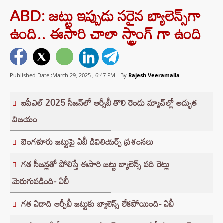
ABD: జట్టు ఇప్పుడు సరైన బ్యాలెన్స్‌గా
ఉంది.. ఈసారి చాలా స్ట్రాంగ్ గా ఉంది
Published Date :March 29, 2025 ,
6:47 PM
By
Rajesh Veeramalla
ఐపీఎల్ 2025 సీజన్‌లో ఆర్సీబీ తొలి రెండు మ్యాచ్‌ల్లో అద్భుత
విజయం
బెంగళూరు జట్టుపై ఏబీ డివిలియర్స్ ప్రశంసలు
గత సీజన్లతో పోలిస్తే ఈసారి జట్టు బ్యాలెన్స్ పది రెట్లు
మెరుగుపడింది- ఏబీ
గత ఏడాది ఆర్సీబీ జట్టుకు బ్యాలెన్స్ లేకపోయింది- ఏబీ