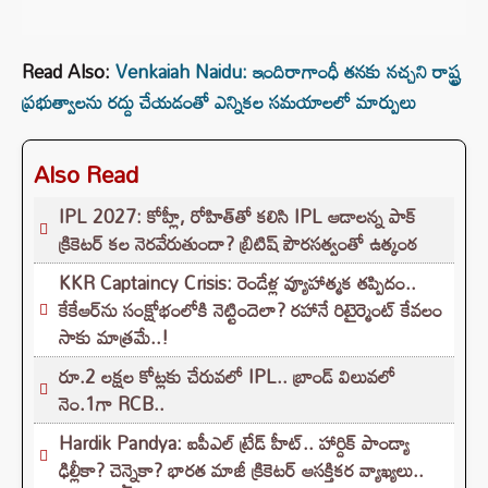
Read Also:
Venkaiah Naidu: ఇందిరాగాంధీ తనకు నచ్చని రాష్ట్ర
ప్రభుత్వాలను రద్దు చేయడంతో ఎన్నికల సమయాలలో మార్పులు
Also Read
IPL 2027: కోహ్లీ, రోహిత్‌తో కలిసి IPL ఆడాలన్న పాక్‌
క్రికెటర్‌ కల నెరవేరుతుందా? బ్రిటిష్ పౌరసత్వంతో ఉత్కంఠ
KKR Captaincy Crisis: రెండేళ్ల వ్యూహాత్మక తప్పిదం..
కేకేఆర్‌ను సంక్షోభంలోకి నెట్టిందెలా? రహానే రిటైర్మెంట్ కేవలం
సాకు మాత్రమే..!
రూ.2 లక్షల కోట్లకు చేరువలో IPL.. బ్రాండ్ విలువలో
నెం.1గా RCB..
Hardik Pandya: ఐపీఎల్ ట్రేడ్ హీట్.. హార్దిక్ పాండ్యా
ఢిల్లీకా? చెన్నైకా? భారత మాజీ క్రికెటర్ ఆసక్తికర వ్యాఖ్యలు..