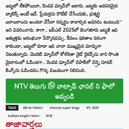
జట్టులో లేకపోయినా, రెండవ మ్యాచ్‌లో ఆడారు. జట్టుకు అవసరమైన
బ్యాలెన్స్ అంటే ఇదే. ప్లేయర్లను రొటేట్ చేసేందుకు, ప్రత్యర్థి
బలాబలాలను అంచనా వేసేలా సన్నద్ధం కావాల్సిన అవసరం ఉంటుంది”
అని వివరించారు. కాగా.. ఐపీఎల్ 2025లో బెంగళూరు జట్టుకి ఇది
అత్యుత్తమ ఆరంభంగా పేర్కొనవచ్చు. కేవలం ఫలితాల పరంగా
కాకుండా, జట్టులో కూడా ఇది చాలా ముఖ్యమైన మార్పుగా
చెబుతున్నారు. మొదటి మ్యాచ్‌లో కోల్‌కతా నైట్ రైడర్స్‌ను వారి సొంత
మైదానంలో ఓడించగా.. రెండవ మ్యాచ్‌లో చెపాక్‌లో చెన్నై సూపర్
కింగ్స్‌ను ఓడించడం గొప్ప విజయంగా నిలిచింది.
NTV తెలుగు
వాట్సాప్ ఛానల్ ని ఫాలో
అవ్వండి
TAGS
AB de Villiers
chennai super kings
IPL 2025
kolkata knight riders
RCB
తాజావార్తలు